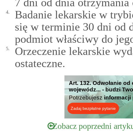
7 dni od dnia otrzymania
Badanie lekarskie w try
4.
się w terminie 30 dni od
podmiot właściwy do jego
Orzeczenie lekarskie wy
5.
ostateczne.
Art. 132. Odwołanie od
wojewódz... - budzi Tw
Potrzebujesz
informacji
Zadaj bezpłatne pytanie
Zobacz poprzedni artyk