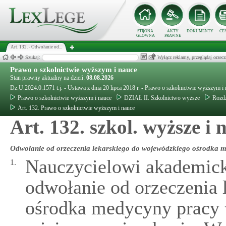
STRONA
AKTY
DOKUMENTY
CE
GŁÓWNA
PRAWNE
Art. 132. - Odwołanie od...
Szukaj:
Wyłącz reklamy, przeglądaj orz
Prawo o szkolnictwie wyższym i nauce
Stan prawny aktualny na dzień:
08.08.2026
Dz.U.2024.0.1571 t.j. - Ustawa z dnia 20 lipca 2018 r. - Prawo o szkolnictwie wyższym i
Prawo o szkolnictwie wyższym i nauce
DZIAŁ II. Szkolnictwo wyższe
Rozdz
Art. 132. Prawo o szkolnictwie wyższym i nauce
Art. 132. szkol. wyższe i
Odwołanie od orzeczenia lekarskiego do wojewódzkiego ośrodka 
Nauczycielowi akademick
1.
odwołanie od orzeczenia
ośrodka medycyny pracy 