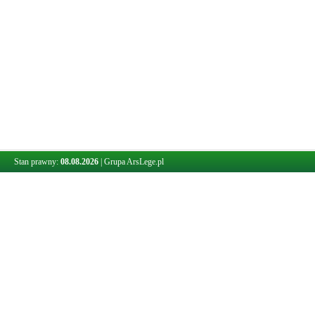
Stan prawny:
08.08.2026
|
Grupa ArsLege.pl