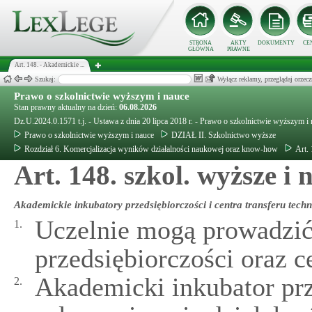
STRONA
AKTY
DOKUMENTY
CE
GŁÓWNA
PRAWNE
Art. 148. - Akademickie ...
Szukaj:
Wyłącz reklamy, przeglądaj orz
Prawo o szkolnictwie wyższym i nauce
Stan prawny aktualny na dzień:
06.08.2026
Dz.U.2024.0.1571 t.j. - Ustawa z dnia 20 lipca 2018 r. - Prawo o szkolnictwie wyższym i
Prawo o szkolnictwie wyższym i nauce
DZIAŁ II. Szkolnictwo wyższe
Rozdział 6. Komercjalizacja wyników działalności naukowej oraz know-how
Art.
Art. 148. szkol. wyższe i
Akademickie inkubatory przedsiębiorczości i centra transferu techn
Uczelnie mogą prowadzić
1.
przedsiębiorczości oraz ce
Akademicki inkubator prz
2.