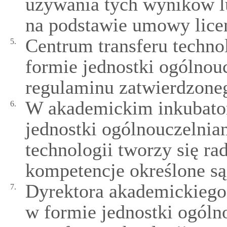
używania tych wyników l
na podstawie umowy licen
Centrum transferu techn
5.
formie jednostki ogólnouc
regulaminu zatwierdzoneg
W akademickim inkubator
6.
jednostki ogólnouczelnian
technologii tworzy się ra
kompetencje określone są
Dyrektora akademickiego 
7.
w formie jednostki ogóln