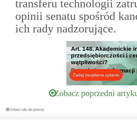
transferu technologii zatr
opinii senatu spośród ka
ich rady nadzorujące.
Art. 148. Akademickie 
przedsiębiorczości i cen
wątpliwości?
Potrzebujesz
informacji
Zadaj bezpłatne pytanie
Zobacz poprzedni artyk
Zobacz cały akt prawny