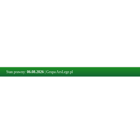
Stan prawny:
06.08.2026
|
Grupa ArsLege.pl