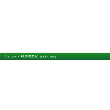
Stan prawny:
08.08.2026
|
Grupa ArsLege.pl