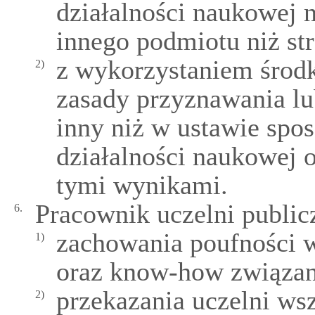
działalności naukowej n
innego podmiotu niż s
z wykorzystaniem środ
2)
zasady przyznawania lu
inny niż w ustawie sp
działalności naukowej
tymi wynikami.
Pracownik uczelni public
6.
zachowania poufności 
1)
oraz know-how związan
przekazania uczelni ws
2)