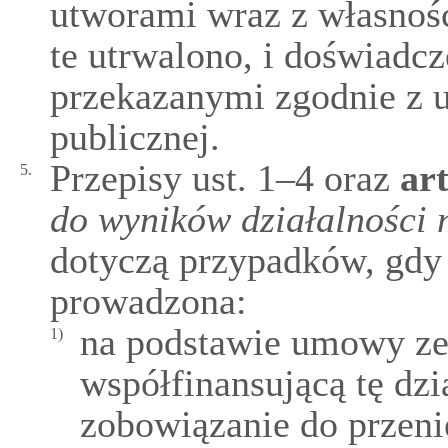
utworami wraz z własnośc
te utrwalono, i doświadc
przekazanymi zgodnie z us
publicznej.
Przepisy ust. 1–4 oraz
ar
5.
do wyników działalności
dotyczą przypadków, gdy
prowadzona:
na podstawie umowy ze 
1)
współfinansującą tę dzi
zobowiązanie do przen