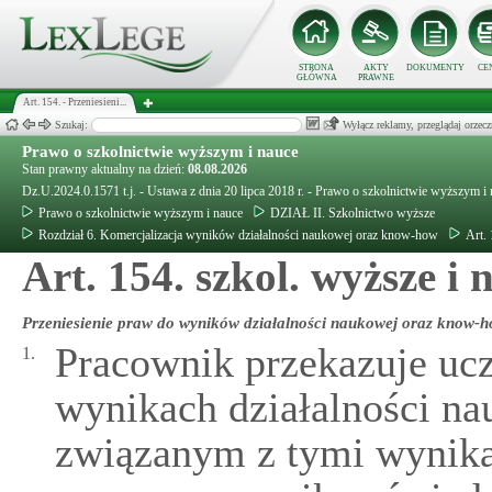
STRONA
AKTY
DOKUMENTY
CE
GŁÓWNA
PRAWNE
Art. 154. - Przeniesieni...
Szukaj:
Wyłącz reklamy, przeglądaj orz
Prawo o szkolnictwie wyższym i nauce
Stan prawny aktualny na dzień:
08.08.2026
Dz.U.2024.0.1571 t.j. - Ustawa z dnia 20 lipca 2018 r. - Prawo o szkolnictwie wyższym i
Prawo o szkolnictwie wyższym i nauce
DZIAŁ II. Szkolnictwo wyższe
Rozdział 6. Komercjalizacja wyników działalności naukowej oraz know-how
Art.
Art. 154. szkol. wyższe i
Przeniesienie praw do wyników działalności naukowej oraz know-
Pracownik przekazuje ucz
1.
wynikach działalności n
związanym z tymi wynika