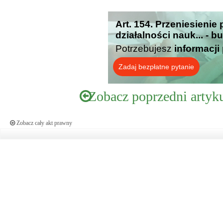
Art. 154. Przeniesieni
działalności nauk... - 
Potrzebujesz
informacji
Zadaj bezpłatne pytanie
Zobacz poprzedni artyk
Zobacz cały akt prawny