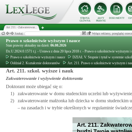
STRONA
AKTY
DOKUMENTY
CE
GŁÓWNA
PRAWNE
Art. 211. - Zakwaterowan...
Szukaj:
Wyłącz reklamy, przeglądaj orz
Prawo o szkolnictwie wyższym i nauce
Stan prawny aktualny na dzień:
06.08.2026
Dz.U.2024.0.1571 t.j. - Ustawa z dnia 20 lipca 2018 r. - Prawo o szkolnictwie wyższym i
Prawo o szkolnictwie wyższym i nauce
DZIAŁ V. Stopnie i tytuł w systemie szko
Oddział 2. Kształcenie doktorantów
Art. 211. Prawo o szkolnictwie wyższym i na
Art. 211. szkol. wyższe i nauk
Zakwaterowanie i wyżywienie doktoranta
Doktorant może ubiegać się o:
1)
zakwaterowanie w domu studenckim uczelni lub wyżywienie 
2)
zakwaterowanie małżonka lub dziecka w domu studenckim u
– na zasadach i w trybie określonych w regulaminie świadcze
Art. 211. Zakwaterow
budzi Twoje wątpliw