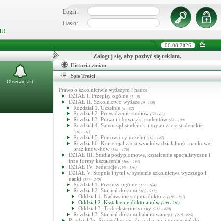
Login:
Hasło:
U!
06.08.2026
Zaloguj się, aby pozbyć się reklam.
Historia zmian
Spis Treści
Obserwuj akt
Prawo o szkolnictwie wyższym i nauce
DZIAŁ I. Przepisy ogólne
(1 - 8)
DZIAŁ II. Szkolnictwo wyższe
(9 - 159)
Rozdział 1. Uczelnie
(9 - 52)
Rozdział 2. Prowadzenie studiów
(53 - 82)
Rozdział 3. Prawa i obowiązki studentów
(83 - 109)
Rozdział 4. Samorząd studencki i organizacje studenckie
(110 - 111)
Rozdział 5. Pracownicy uczelni
(112 - 147)
Rozdział 6. Komercjalizacja wyników działalności naukowej
oraz know-how
(148 - 176)
DZIAŁ III. Studia podyplomowe, kształcenie specjalistyczne i
inne formy kształcenia
(160 - 164)
DZIAŁ IV. Federacje
(165 - 176)
DZIAŁ V. Stopnie i tytuł w systemie szkolnictwa wyższego i
nauki
(177 - 240)
Rozdział 1. Przepisy ogólne
(177 - 184)
Rozdział 2. Stopień doktora
(185 - 217)
Oddział 1. Nadawanie stopnia doktora
(185 - 197)
Oddział 2. Kształcenie doktorantów
(198 - 216)
Oddział 3. Tryb eksternistyczny
(217 - 470)
Rozdział 3. Stopień doktora habilitowanego
(218 - 226)
Rozdział 3a. Szczególne zasady nadawania uprawnień do