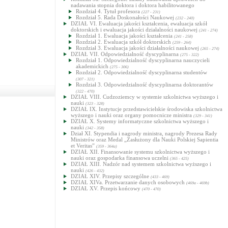
nadawania stopnia doktora i doktora habilitowanego
Rozdział 4. Tytuł profesora
(227 - 231)
Rozdział 5. Rada Doskonałości Naukowej
(232 - 240)
DZIAŁ VI. Ewaluacja jakości kształcenia, ewaluacja szkół
doktorskich i ewaluacja jakości działalności naukowej
(241 - 274)
Rozdział 1. Ewaluacja jakości kształcenia
(241 - 258)
Rozdział 2. Ewaluacja szkół doktorskich
(259 - 264)
Rozdział 3. Ewaluacja jakości działalności naukowej
(265 - 274)
DZIAŁ VII. Odpowiedzialność dyscyplinarna
(275 - 322)
Rozdział 1. Odpowiedzialność dyscyplinarna nauczycieli
akademickich
(275 - 306)
Rozdział 2. Odpowiedzialność dyscyplinarna studentów
(307 - 321)
Rozdział 3. Odpowiedzialność dyscyplinarna doktorantów
(322 - 470)
DZIAŁ VIII. Cudzoziemcy w systemie szkolnictwa wyższego i
nauki
(323 - 328)
DZIAŁ IX. Instytucje przedstawicielskie środowiska szkolnictwa
wyższego i nauki oraz organy pomocnicze ministra
(329 - 341)
DZIAŁ X. Systemy informatyczne szkolnictwa wyższego i
nauki
(342 - 358)
Dział XI. Stypendia i nagrody ministra, nagrody Prezesa Rady
Ministrów oraz Medal „Zasłużony dla Nauki Polskiej Sapientia
et Veritas”
(359 - 364a)
DZIAŁ XII. Finansowanie systemu szkolnictwa wyższego i
nauki oraz gospodarka finansowa uczelni
(365 - 425)
DZIAŁ XIII. Nadzór nad systemem szkolnictwa wyższego i
nauki
(426 - 432)
DZIAŁ XIV. Przepisy szczególne
(433 - 469)
DZIAŁ XIVa. Przetwarzanie danych osobowych
(469a - 469b)
DZIAŁ XV. Przepis końcowy
(470 - 470)