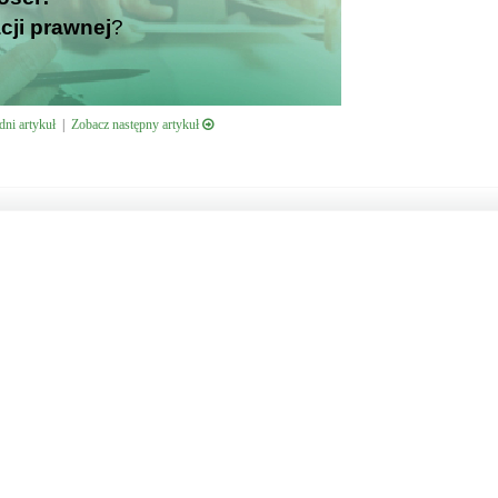
cji prawnej
?
ni artykuł
|
Zobacz następny artykuł