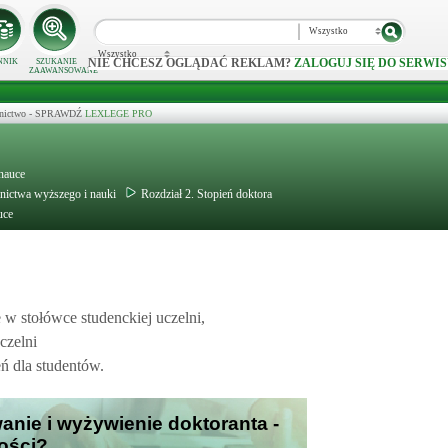
Wszystko
Wszystko
NIE CHCESZ OGLĄDAĆ REKLAM?
ZALOGUJ SIĘ DO SERWIS
NNIK
SZUKANIE
ZAAWANSOWANE
ecznictwo - SPRAWDŹ
LEXLEGE PRO
 nauce
lnictwa wyższego i nauki
Rozdział 2. Stopień doktora
uce
w stołówce studenckiej uczelni,
czelni
ń dla studentów.
anie i wyżywienie doktoranta -
ości?