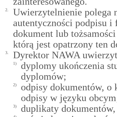
zainteresowanego.
Uwierzytelnienie polega 
2.
autentyczności podpisu i 
dokument lub tożsamości 
którą jest opatrzony ten 
Dyrektor NAWA uwierzyt
3.
dyplomy ukończenia st
1)
dyplomów;
odpisy dokumentów, o 
2)
odpisy w języku obcym
duplikaty dokumentów,
3)
4)