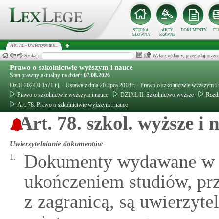
STRONA
AKTY
DOKUMENTY
CE
GŁÓWNA
PRAWNE
Art. 78. - Uwierzytelnia...
Szukaj:
Wyłącz reklamy, przeglądaj orz
Prawo o szkolnictwie wyższym i nauce
Stan prawny aktualny na dzień:
07.08.2026
Dz.U.2024.0.1571 t.j. - Ustawa z dnia 20 lipca 2018 r. - Prawo o szkolnictwie wyższym i
Prawo o szkolnictwie wyższym i nauce
DZIAŁ II. Szkolnictwo wyższe
Rozdz
Art. 78. Prawo o szkolnictwie wyższym i nauce
Art. 78. szkol. wyższe i 
Uwierzytelnianie dokumentów
Dokumenty wydawane w z
1.
ukończeniem studiów, pr
z zagranicą, są uwierzyte