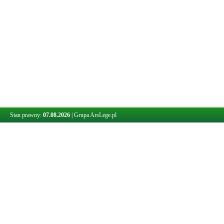
Stan prawny:
07.08.2026
|
Grupa ArsLege.pl