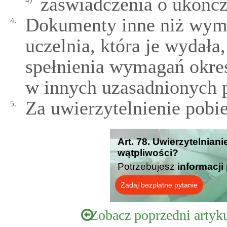
zaświadczenia o ukończ
Dokumenty inne niż wymie
4.
uczelnia, która je wydała
spełnienia wymagań okreś
w innych uzasadnionych 
Za uwierzytelnienie pobie
5.
Art. 78. Uwierzytelnia
wątpliwości?
Potrzebujesz
informacji
Zadaj bezpłatne pytanie
Zobacz poprzedni artyk