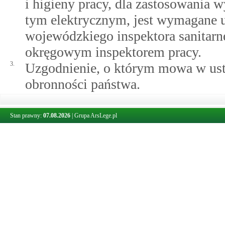
i higieny pracy, dla zastosowania 
tym elektrycznym, jest wymagane
wojewódzkiego inspektora sanitar
okręgowym inspektorem pracy.
3.
Uzgodnienie, o którym mowa w ust
obronności państwa.
Stan prawny:
07.08.2026
|
Grupa ArsLege.pl
§ 59.
Oświetlenie światłem sztucznym
1.
Pomieszczenia przeznaczone na pob
(komunikacji) powinny mieć zapew
odpowiednio do potrzeb użytkowyc
2.
Ogólne oświetlenie światłem sztu
stały pobyt ludzi powinno zapewni
jego powierzchni.