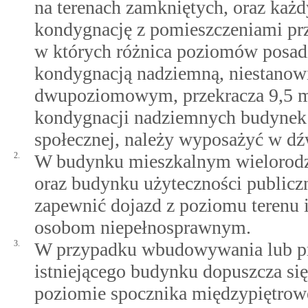
na terenach zamkniętych, oraz każ
kondygnację z pomieszczeniami prz
w których różnica poziomów posad
kondygnacją nadziemną, niestanow
dwupoziomowym, przekracza 9,5 m,
kondygnacji nadziemnych budynek 
społecznej, należy wyposażyć w d
2.
W budynku mieszkalnym wielorodz
oraz budynku użyteczności publicz
zapewnić dojazd z poziomu terenu 
osobom niepełnosprawnym.
3.
W przypadku wbudowywania lub p
istniejącego budynku dopuszcza si
poziomie spocznika międzypiętrowe