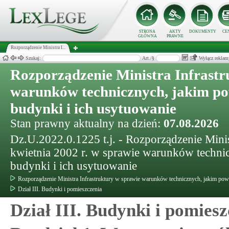
STRONA
AKTY
DOKUMENTY
CE
GŁÓWNA
PRAWNE
Rozporządzenie Ministra I...
Szukaj:
Art./§
Wyłącz reklam
Rozporządzenie Ministra Infrastr
warunków technicznych, jakim p
budynki i ich usytuowanie
Stan prawny aktualny na dzień:
07.08.2026
Dz.U.2022.0.1225 t.j. - Rozporządzenie Minis
kwietnia 2002 r. w sprawie warunków techn
budynki i ich usytuowanie
Rozporządzenie Ministra Infrastruktury w sprawie warunków technicznych, jakim pow
Dział III. Budynki i pomieszczenia
Dział III. Budynki i pomies