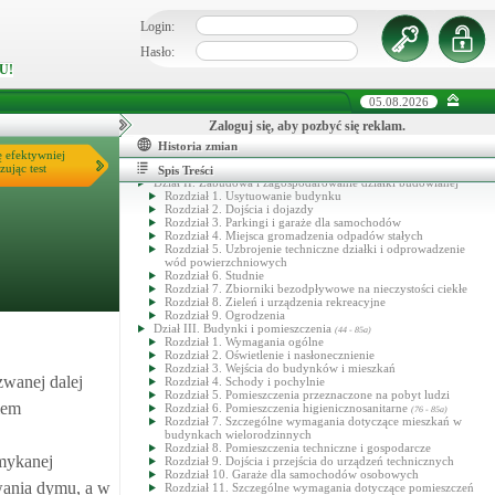
Login:
Hasło:
U!
05.08.2026
Zaloguj się, aby pozbyć się reklam.
Rozporządzenie Ministra Infrastruktury w sprawie warunków
technicznych, jakim powinny odpowiadać budynki i ich
Historia zmian
ę efektywniej
usytuowanie
zując test
Dział I. Przepisy ogólne
Spis Treści
Dział II. Zabudowa i zagospodarowanie działki budowlanej
Rozdział 1. Usytuowanie budynku
Rozdział 2. Dojścia i dojazdy
Rozdział 3. Parkingi i garaże dla samochodów
Rozdział 4. Miejsca gromadzenia odpadów stałych
Rozdział 5. Uzbrojenie techniczne działki i odprowadzenie
wód powierzchniowych
Rozdział 6. Studnie
Rozdział 7. Zbiorniki bezodpływowe na nieczystości ciekłe
Rozdział 8. Zieleń i urządzenia rekreacyjne
Rozdział 9. Ogrodzenia
Dział III. Budynki i pomieszczenia
(44 - 85a)
Rozdział 1. Wymagania ogólne
Rozdział 2. Oświetlenie i nasłonecznienie
Rozdział 3. Wejścia do budynków i mieszkań
zwanej dalej
Rozdział 4. Schody i pochylnie
Rozdział 5. Pomieszczenia przeznaczone na pobyt ludzi
iem
Rozdział 6. Pomieszczenia higienicznosanitarne
(76 - 85a)
Rozdział 7. Szczególne wymagania dotyczące mieszkań w
budynkach wielorodzinnych
Rozdział 8. Pomieszczenia techniczne i gospodarcze
amykanej
Rozdział 9. Dojścia i przejścia do urządzeń technicznych
Rozdział 10. Garaże dla samochodów osobowych
wania dymu, a w
Rozdział 11. Szczególne wymagania dotyczące pomieszczeń