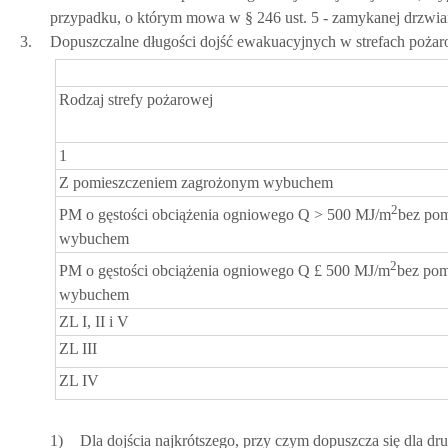
przypadku, o którym mowa w § 246 ust. 5 - zamykanej drzwi
3.
Dopuszczalne długości dojść ewakuacyjnych w strefach pożaro
Rodzaj strefy pożarowej
1
Z pomieszczeniem zagrożonym wybuchem
2
PM o gęstości obciążenia ogniowego Q > 500 MJ/m
bez pom
wybuchem
2
PM o gęstości obciążenia ogniowego Q £ 500 MJ/m
bez pom
wybuchem
ZL I, II i V
ZL III
ZL IV
1)
Dla dojścia najkrótszego, przy czym dopuszcza się dla dr