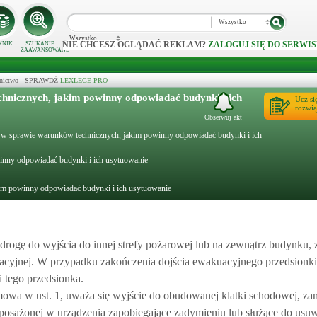
Wszystko
Wszystko
NIE CHCESZ OGLĄDAĆ REKLAM?
ZALOGUJ SIĘ DO SERWIS
NNIK
SZUKANIE
ZAAWANSOWANE
ecznictwo - SPRAWDŹ
LEXLEGE PRO
hnicznych, jakim powinny odpowiadać budynki i ich
Ucz si
rozwią
Obserwuj akt
 r. w sprawie warunków technicznych, jakim powinny odpowiadać budynki i ich
inny odpowiadać budynki i ich usytuowanie
kim powinny odpowiadać budynki i ich usytuowanie
drogę do wyjścia do innej strefy pożarowej lub na zewnątrz budynku, 
uacyjnej. W przypadku zakończenia dojścia ewakuacyjnego przedsionk
 tego przedsionka.
mowa w ust. 1, uważa się wyjście do obudowanej klatki schodowej, z
yposażonej w urządzenia zapobiegające zadymieniu lub służące do usu