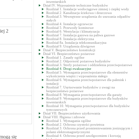
inwentarskich
Dział IV. Wyposażenie techniczne budynków
Rozdział 1. Instalacje wodociągowe zimnej i ciepłej wody
Rozdział 2. Kanalizacja ściekowa i deszczowa
Rozdział 3. Wewnętrzne urządzenia do usuwania odpadów
stałych
Rozdział 4. Instalacje ogrzewcze
Rozdział 5. Przewody kominowe
iej 2
Rozdział 6. Wentylacja i klimatyzacja
Rozdział 7. Instalacja gazowa na paliwa gazowe
Rozdział 8. Instalacja elektryczna
Rozdział 8a. Instalacja telekomunikacyjna
Rozdział 9. Urządzenia dźwigowe
Dział V. Bezpieczeństwo konstrukcji
Dział VI. Bezpieczeństwo pożarowe
Rozdział 1. Zasady ogólne
Rozdział 2. Odporność pożarowa budynków
Rozdział 3. Strefy pożarowe i oddzielenia przeciwpożarowe
Rozdział 4. Drogi ewakuacyjne
Rozdział 5. Wymagania przeciwpożarowe dla elementów
wykończenia wnętrz i wyposażenia stałego
Rozdział 6. Wymagania przeciwpożarowe dla palenisk i
instalacji
Rozdział 7. Usytuowanie budynków z uwagi na
bezpieczeństwo pożarowe
Rozdział 8. Wymagania przeciwpożarowe dla garaży
Rozdział 9. Wymagania przeciwpożarowe dla budynków
inwentarskich
Rozdział 10. Wymagania przeciwpożarowe dla budynków
tymczasowych
Dział VII. Bezpieczeństwo użytkowania
Dział VIII. Higiena i zdrowie
Rozdział 1. Wymagania ogólne
Rozdział 2. Ochrona czystości powietrza
Rozdział 3. Ochrona przed promieniowaniem jonizującym i
polami elektromagnetycznymi
Rozdział 4. Ochrona przed zawilgoceniem i korozją
 mogą się