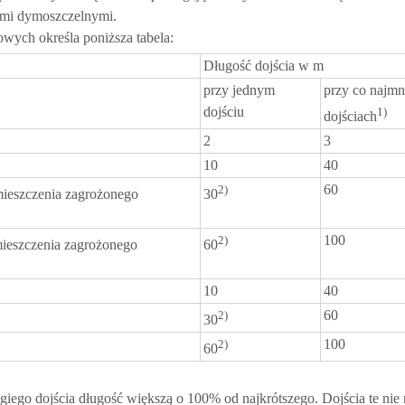
ami dymoszczelnymi.
wych określa poniższa tabela:
Długość dojścia w m
przy jednym
przy co najmn
dojściu
1)
dojściach
2
3
10
40
60
2)
ieszczenia zagrożonego
30
100
2)
ieszczenia zagrożonego
60
10
40
60
2)
30
100
2)
60
ugiego dojścia długość większą o 100% od najkrótszego. Dojścia te nie