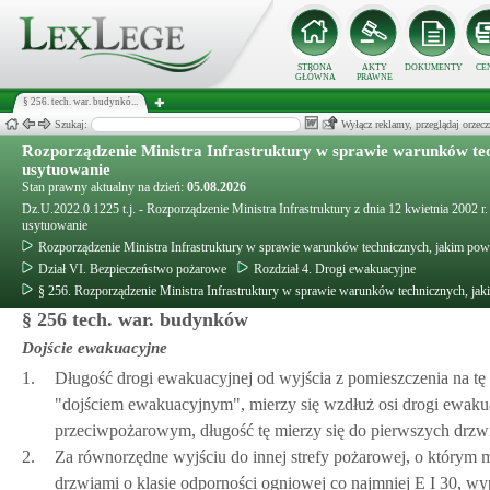
STRONA
AKTY
DOKUMENTY
CE
GŁÓWNA
PRAWNE
§ 256. tech. war. budynkó...
Szukaj:
Wyłącz reklamy, przeglądaj orz
Rozporządzenie Ministra Infrastruktury w sprawie warunków tec
usytuowanie
Stan prawny aktualny na dzień:
05.08.2026
Dz.U.2022.0.1225 t.j. - Rozporządzenie Ministra Infrastruktury z dnia 12 kwietnia 2002
usytuowanie
Rozporządzenie Ministra Infrastruktury w sprawie warunków technicznych, jakim pow
Dział VI. Bezpieczeństwo pożarowe
Rozdział 4. Drogi ewakuacyjne
§ 256. Rozporządzenie Ministra Infrastruktury w sprawie warunków technicznych, ja
§ 256 tech. war. budynków
Dojście ewakuacyjne
1.
Długość drogi ewakuacyjnej od wyjścia z pomieszczenia na tę 
"dojściem ewakuacyjnym", mierzy się wzdłuż osi drogi ewak
przeciwpożarowym, długość tę mierzy się do pierwszych drzwi
2.
Za równorzędne wyjściu do innej strefy pożarowej, o którym 
drzwiami o klasie odporności ogniowej co najmniej E I 30, w