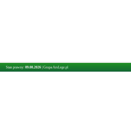
Stan prawny:
09.08.2026
|
Grupa ArsLege.pl