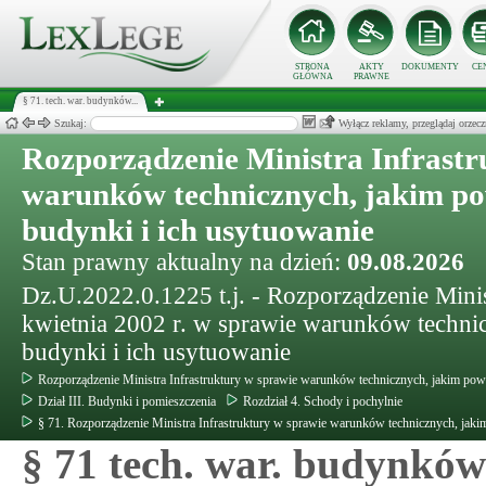
STRONA
AKTY
DOKUMENTY
CE
GŁÓWNA
PRAWNE
§ 71. tech. war. budynków...
Szukaj:
Wyłącz reklamy, przeglądaj orz
Rozporządzenie Ministra Infrastr
warunków technicznych, jakim p
budynki i ich usytuowanie
Stan prawny aktualny na dzień:
09.08.2026
Dz.U.2022.0.1225 t.j. - Rozporządzenie Minis
kwietnia 2002 r. w sprawie warunków techn
budynki i ich usytuowanie
Rozporządzenie Ministra Infrastruktury w sprawie warunków technicznych, jakim pow
Dział III. Budynki i pomieszczenia
Rozdział 4. Schody i pochylnie
§ 71. Rozporządzenie Ministra Infrastruktury w sprawie warunków technicznych, jak
§ 71 tech. war. budynków