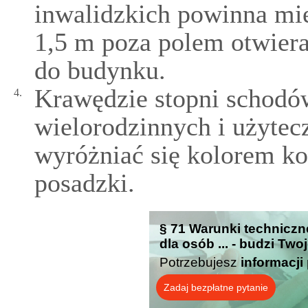
inwalidzkich powinna mi
1,5 m poza polem otwiera
do budynku.
Krawędzie stopni schod
4.
wielorodzinnych i użytec
wyróżniać się kolorem ko
posadzki.
§ 71 Warunki technicz
dla osób ... - budzi Two
Potrzebujesz
informacji
Zadaj bezpłatne pytanie