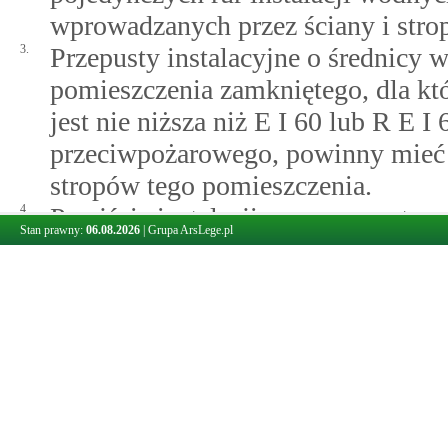
wprowadzanych przez ściany i stro
3.
Przepusty instalacyjne o średnicy w
pomieszczenia zamkniętego, dla k
jest nie niższa niż E I 60 lub R E 
przeciwpożarowego, powinny mieć k
stropów tego pomieszczenia.
4.
Przejścia instalacji przez zewnętrz
Stan prawny:
06.08.2026
|
Grupa ArsLege.pl
poziomu terenu, powinny być zabez
gazu do wnętrza budynku.
§ 235.
ściana oddzielenia przeciwpożarowego
1.
Ścianę oddzielenia przeciwpożaro
fundamencie lub na stropie, oparty
ogniowej nie niższej od odporności 