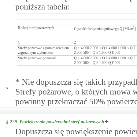
poniższa tabela:
Rodzaj stref pożarowych
2
Gęstość obciążenia ogniowego Q [MJ/m
]
1
2
Strefy pożarowe z pomieszczeniem
Q > 4.000 2.000 < Q £ 4.000 1.000 < Q £
zagrożonym wybuchem
2.000 500 < Q £ 1.000 Q £ 500
Strefy pożarowe pozostałe
Q > 4.000 2.000 < Q £ 4.000 1.000 < Q £
2.000 500 < Q £ 1.000 Q £ 500
* Nie dopuszcza się takich przypa
2.
Strefy pożarowe, o których mowa w
powinny przekraczać 50% powierzch
§ 229.
Powiększenie powierzchni stref pożarowych
1.
Dopuszcza się powiększenie powie