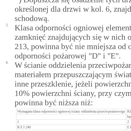
określonej dla drzwi w kol. 6, znaj
schodową.
5.
Klasa odporności ogniowej elemen
zamknięć znajdujących się w nich
213, powinna być nie mniejsza od o
odporności pożarowej "D" i "E".
6.
W ścianie oddzielenia przeciwpoż
materiałem przepuszczającym światł
inne przeszklenie, jeżeli powierzc
10% powierzchni ściany, przy czym
powinna być niższa niż:
Wymagana klasa odporności ogniowej ściany oddzielenia przeciwpożarowego
Kl
bę
1
2
R E I 240
E 