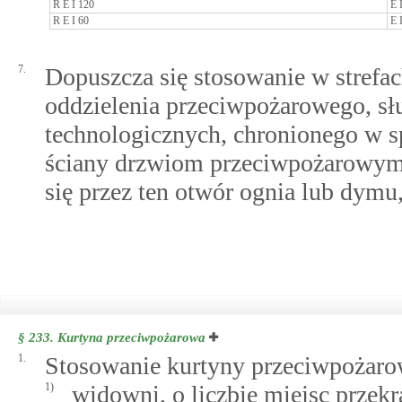
R E I 120
E 
R E I 60
E 
7.
Dopuszcza się stosowanie w stref
oddzielenia przeciwpożarowego, sł
technologicznych, chronionego w
ściany drzwiom przeciwpożarowym
się przez ten otwór ognia lub dymu
§ 233.
Kurtyna przeciwpożarowa
1.
Stosowanie kurtyny przeciwpożarow
1)
widowni, o liczbie miejsc przekra