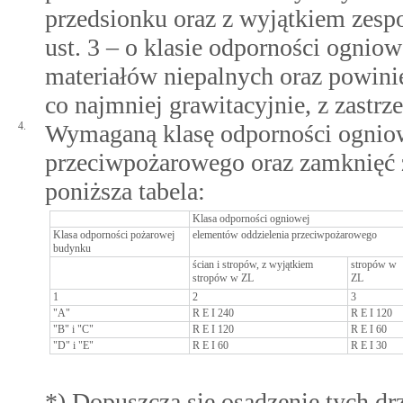
przedsionku oraz z wyjątkiem zes
ust. 3 – o klasie odporności ognio
materiałów niepalnych oraz powin
co najmniej grawitacyjnie, z zastrze
4.
Wymaganą klasę odporności ogniow
przeciwpożarowego oraz zamknięć z
poniższa tabela:
Klasa odporności ogniowej
Klasa odporności pożarowej
elementów oddzielenia przeciwpożarowego
budynku
ścian i stropów, z wyjątkiem
stropów w
stropów w ZL
ZL
1
2
3
"A"
R E I 240
R E I 120
"B" i "C"
R E I 120
R E I 60
"D" i "E"
R E I 60
R E I 30
*) Dopuszcza się osadzenie tych dr