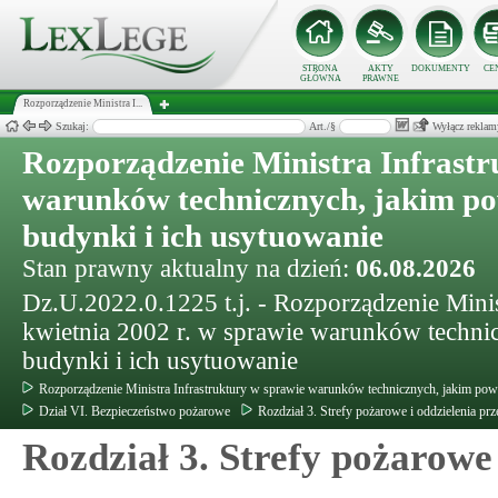
STRONA
AKTY
DOKUMENTY
CE
GŁÓWNA
PRAWNE
Rozporządzenie Ministra I...
Szukaj:
Art./§
Wyłącz reklam
Rozporządzenie Ministra Infrastr
warunków technicznych, jakim p
budynki i ich usytuowanie
Stan prawny aktualny na dzień:
06.08.2026
Dz.U.2022.0.1225 t.j. - Rozporządzenie Minis
kwietnia 2002 r. w sprawie warunków techn
budynki i ich usytuowanie
Rozporządzenie Ministra Infrastruktury w sprawie warunków technicznych, jakim pow
Dział VI. Bezpieczeństwo pożarowe
Rozdział 3. Strefy pożarowe i oddzielenia p
Rozdział 3. Strefy pożarowe