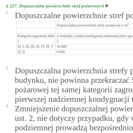
§ 227.
Dopuszczalne powierzchnie stref pożarowych
1.
Dopuszczalne powierzchnie stref p
2
Dopuszczalna powierzchnia strefy pożarowej w m
Kategoria zagrożenia ludzi
w budynku o jednej kondygnacji nadziemnej (bez ogr
1
2
ZL I, ZL III, ZL IV, ZL V
10.000
ZL II
8.000
2.
Dopuszczalna powierzchnia strefy 
budynku, nie powinna przekraczać 
pożarowej tej samej kategorii zagroż
pierwszej nadziemnej kondygnacji 
3.
Zmniejszenie dopuszczalnej powier
ust. 2, nie dotyczy przypadku, gdy
podziemnej prowadzą bezpośrednio