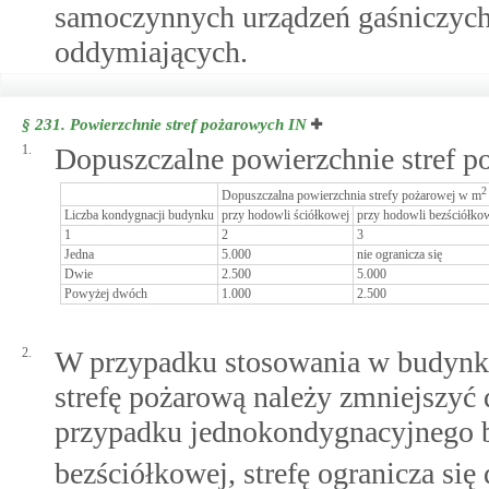
samoczynnych urządzeń gaśniczyc
oddymiających.
§ 231.
Powierzchnie stref pożarowych IN
1.
Dopuszczalne powierzchnie stref po
2
Dopuszczalna powierzchnia strefy pożarowej w m
Liczba kondygnacji budynku
przy hodowli ściółkowej
przy hodowli bezściółko
1
2
3
Jedna
5.000
nie ogranicza się
Dwie
2.500
5.000
Powyżej dwóch
1.000
2.500
2.
W przypadku stosowania w budynku 
strefę pożarową należy zmniejszyć 
przypadku jednokondygnacyjnego 
bezściółkowej, strefę ogranicza si