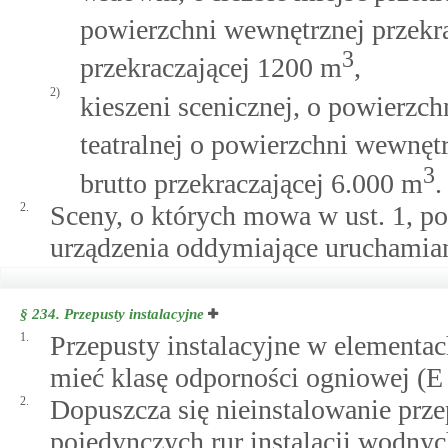
powierzchni wewnętrznej przekr
3
przekraczającej 1200 m
,
2)
kieszeni scenicznej, o powierzch
teatralnej o powierzchni wewnęt
3
brutto przekraczającej 6.000 m
.
2.
Sceny, o których mowa w ust. 1, 
urządzenia oddymiające uruchami
§ 234.
Przepusty instalacyjne
1.
Przepusty instalacyjne w elementa
mieć klasę odporności ogniowej (E
2.
Dopuszcza się nieinstalowanie prze
pojedynczych rur instalacji wodnyc