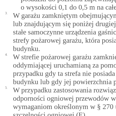
o wysokości 0,1 do 0,5 m na całe
3.
W garażu zamkniętym obejmującym
lub znajdującym się poniżej drugi
stałe samoczynne urządzenia gaśni
strefy pożarowej garażu, która pos
budynku.
4.
W strefie pożarowej garażu zamknię
oddymiającej uruchamianą za pom
przypadku gdy ta strefa nie posiad
budynku lub gdy jej powierzchnia 
5.
W przypadku zastosowania rozwiąza
odporności ogniowej przewodów we
wymaganiom określonym w § 270 ust
szczelności ogniowej (E).