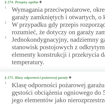
§ 274.
Przepisy ogólne
1.
Wymagania przeciwpożarowe, określ
garaży zamkniętych i otwartych, o
2.
W przypadku gdy przepis rozporządz
rozumieć, że dotyczy on garaży zam
3.
Jednokondygnacyjny, nadziemny gar
stanowisk postojowych z odkryty
elementy konstrukcji i przekrycia
temperatury.
§ 275.
Klasy odporności pożarowej garaży
1.
Klasę odporności pożarowej garaż
gęstości obciążenia ogniowego do
jego elementów jako nierozprzestrz