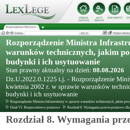
STRONA
AKTY
DOKUMENTY
CE
GŁÓWNA
PRAWNE
Rozporządzenie Ministra I...
Szukaj:
Art./§
Wyłącz reklam
Rozporządzenie Ministra Infrastr
warunków technicznych, jakim p
budynki i ich usytuowanie
Stan prawny aktualny na dzień:
08.08.2026
Dz.U.2022.0.1225 t.j. - Rozporządzenie Minis
kwietnia 2002 r. w sprawie warunków techn
budynki i ich usytuowanie
Rozporządzenie Ministra Infrastruktury w sprawie warunków technicznych, jakim pow
Dział VI. Bezpieczeństwo pożarowe
Rozdział 8. Wymagania przeciwpożarowe dla
Rozdział 8. Wymagania prz