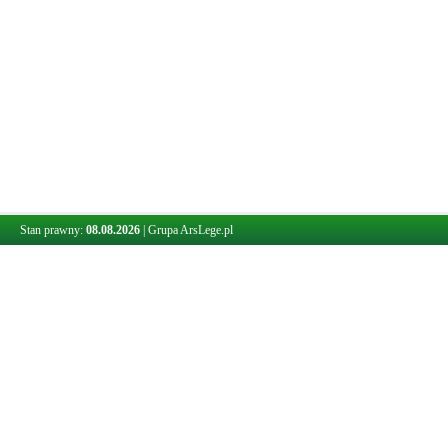
Stan prawny:
08.08.2026
|
Grupa ArsLege.pl