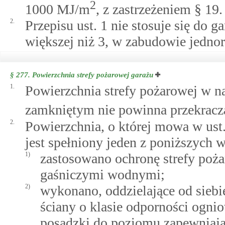
2
1000 MJ/m
, z zastrzeżeniem § 19.
2.
Przepisu ust. 1 nie stosuje się do 
większej niż 3, w zabudowie jednor
§ 277.
Powierzchnia strefy pożarowej garażu
1.
Powierzchnia strefy pożarowej w
zamkniętym nie powinna przekrac
2.
Powierzchnia, o której mowa w ust
jest spełniony jeden z poniższych
1)
zastosowano ochronę strefy poż
gaśniczymi wodnymi;
2)
wykonano, oddzielające od siebi
ściany o klasie odporności ognio
posadzki do poziomu zapewniają