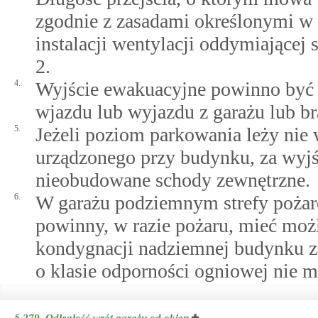
zgodnie z zasadami określonymi w 
instalacji wentylacji oddymiającej s
2.
4.
Wyjście ewakuacyjne powinno być 
wjazdu lub wyjazdu z garażu lub 
5.
Jeżeli poziom parkowania leży nie
urządzonego przy budynku, za wyj
nieobudowane schody zewnętrzne.
6.
W garażu podziemnym strefy poża
powinny, w razie pożaru, mieć możl
kondygnacji nadziemnej budynku z
o klasie odporności ogniowej nie mn
§ 279.
Odległość wrót garażu od okien