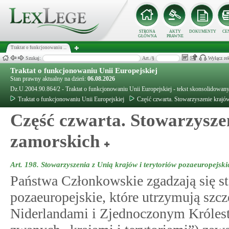
STRONA
AKTY
DOKUMENTY
CE
GŁÓWNA
PRAWNE
Traktat o funkcjonowaniu ...
Szukaj:
Art./§
Wyłącz re
Traktat o funkcjonowaniu Unii Europejskiej
Stan prawny aktualny na dzień:
06.08.2026
Dz.U.2004.90.864/2 - Traktat o funkcjonowaniu Unii Europejskiej - tekst skonsolidowa
Traktat o funkcjonowaniu Unii Europejskiej
Część czwarta. Stowarzyszenie krajów
Część czwarta. Stowarzyszen
zamorskich
Art. 198.
Stowarzyszenia z Unią krajów i terytoriów pozaeuropejski
Państwa Członkowskie zgadzają się sto
pozaeuropejskie, które utrzymują szcz
Niderlandami i Zjednoczonym Królestw