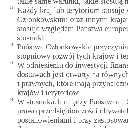
takie same warunki, jakie stosują
2)
Każdy kraj lub terytorium stosuj
Członkowskimi oraz innymi krajami
stosuje względem Państwa europej
stosunki.
3)
Państwa Członkowskie przyczyniaj
stopniowy rozwój tych krajów i te
4)
W odniesieniu do inwestycji finan
dostawach jest otwarty na równyc
i prawnych, które mają przynależ
krajów i terytoriów.
5)
W stosunkach między Państwami C
prawo przedsiębiorczości obywatel
postanowieniami i przy zastosowa