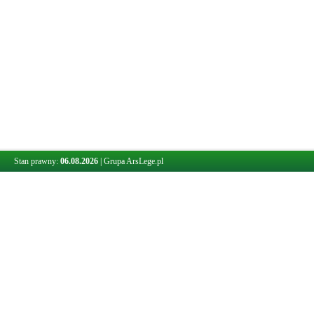
Stan prawny:
06.08.2026
|
Grupa ArsLege.pl