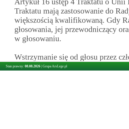
Artykuł 16 ustęp 4 Traktatu o Unii 
Traktatu mają zastosowanie do Rad
większością kwalifikowaną. Gdy R
głosowania, jej przewodniczący ora
w głosowaniu.
Wstrzymanie się od głosu przez cz
stanowi przeszkody w przyjęciu u
Stan prawny:
08.08.2026
|
Grupa ArsLege.pl
jednomyślności.
2.
Przewodniczący Parlamentu Europe
Europejską w celu jego wysłuchani
3.
Rada Europejska stanowi zwykłą wi