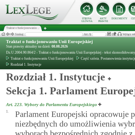
STRONA
AKTY
DOKUMENTY
CE
GŁÓWNA
PRAWNE
Traktat o funkcjonowaniu ...
Szukaj:
Art./§
Wyłącz re
Traktat o funkcjonowaniu Unii Europejskiej
Stan prawny aktualny na dzień:
08.08.2026
Dz.U.2004.90.864/2 - Traktat o funkcjonowaniu Unii Europejskiej - tekst skonsolidowa
Traktat o funkcjonowaniu Unii Europejskiej
Część szósta. Postanowienia instytucj
Rozdział 1. Instytucje
Rozdział 1. Instytucje
Sekcja 1. Parlament Europe
Art. 223.
Wybory do Parlamentu Europejskiego
1.
Parlament Europejski opracowuje p
niezbędnych do umożliwienia wyb
wyborach bezpośrednich zgodnie z 