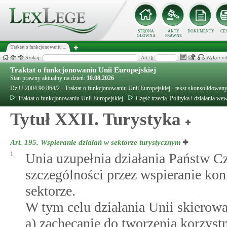
STRONA
AKTY
DOKUMENTY
CE
GŁÓWNA
PRAWNE
Traktat o funkcjonowaniu ...
Szukaj:
Art./§
Wyłącz re
Traktat o funkcjonowaniu Unii Europejskiej
Stan prawny aktualny na dzień:
10.08.2026
Dz.U.2004.90.864/2 - Traktat o funkcjonowaniu Unii Europejskiej - tekst skonsolidowa
Traktat o funkcjonowaniu Unii Europejskiej
Część trzecia. Polityka i działania we
Tytuł XXII. Turystyka
Art. 195.
Wspieranie działań w sektorze turystycznym
1.
Unia uzupełnia działania Państw C
szczególności przez wspieranie ko
sektorze.
W tym celu działania Unii skierowa
a) zachęcanie do tworzenia korzys