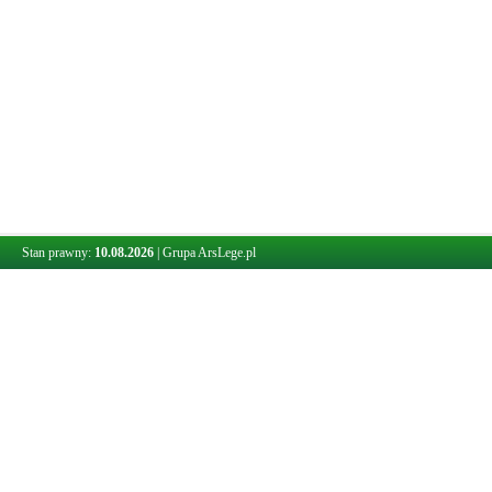
Stan prawny:
10.08.2026
|
Grupa ArsLege.pl