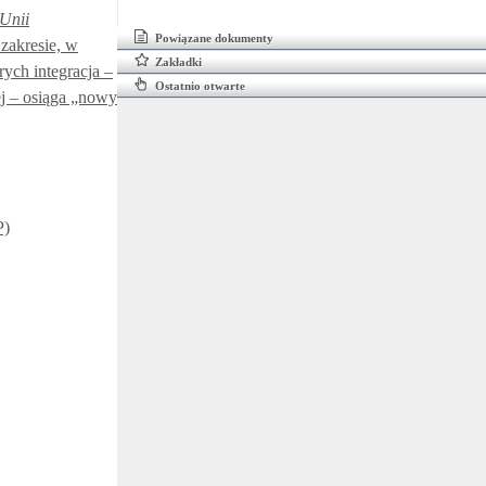
Unii
Powiązane dokumenty
 zakresie, w
Zakładki
ych integracja –
Ostatnio otwarte
j – osiąga „nowy
P)