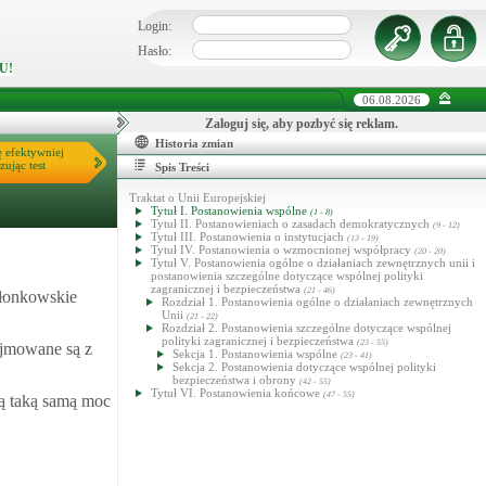
Login:
Hasło:
U!
06.08.2026
Zaloguj się, aby pozbyć się reklam.
Historia zmian
ę efektywniej
zując test
Spis Treści
Traktat o Unii Europejskiej
Tytuł I. Postanowienia wspólne
(1 - 8)
Tytuł II. Postanowieniach o zasadach demokratycznych
(9 - 12)
Tytuł III. Postanowienia o instytucjach
(13 - 19)
Tytuł IV. Postanowienia o wzmocnionej współpracy
(20 - 20)
Tytuł V. Postanowienia ogólne o działaniach zewnętrznych unii i
postanowienia szczególne dotyczące wspólnej polityki
zagranicznej i bezpieczeństwa
(21 - 46)
złonkowskie
Rozdział 1. Postanowienia ogólne o działaniach zewnętrznych
Unii
(21 - 22)
Rozdział 2. Postanowienia szczególne dotyczące wspólnej
polityki zagranicznej i bezpieczeństwa
(23 - 55)
ejmowane są z
Sekcja 1. Postanowienia wspólne
(23 - 41)
Sekcja 2. Postanowienia dotyczące wspólnej polityki
bezpieczeństwa i obrony
(42 - 55)
Tytuł VI. Postanowienia końcowe
(47 - 55)
ją taką samą moc