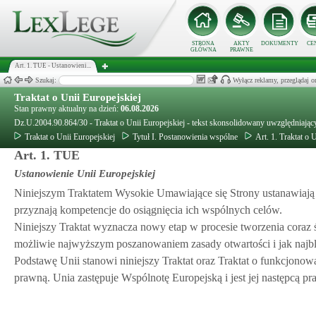
STRONA
AKTY
DOKUMENTY
CE
GŁÓWNA
PRAWNE
Art. 1. TUE - Ustanowieni...
Szukaj:
Wyłącz reklamy, przeglądaj
Traktat o Unii Europejskiej
Stan prawny aktualny na dzień:
06.08.2026
Dz.U.2004.90.864/30 - Traktat o Unii Europejskiej - tekst skonsolidowany uwzględniaj
Traktat o Unii Europejskiej
Tytuł I. Postanowienia wspólne
Art. 1. Traktat o 
Art. 1. TUE
Ustanowienie Unii Europejskiej
Niniejszym Traktatem Wysokie Umawiające się Strony ustanawiają
przyznają kompetencje do osiągnięcia ich wspólnych celów.
Niniejszy Traktat wyznacza nowy etap w procesie tworzenia coraz
możliwie najwyższym poszanowaniem zasady otwartości i jak najbli
Podstawę Unii stanowi niniejszy Traktat oraz Traktat o funkcjonow
prawną. Unia zastępuje Wspólnotę Europejską i jest jej następcą p
___