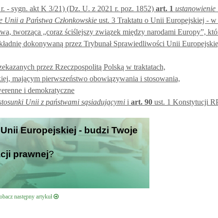
 - sygn. akt K 3/21) (Dz. U. z 2021 r. poz. 1852)
art.
1
ustanowienie 
e Unii a Państwa Członkowskie
ust. 3 Traktatu o Unii Europejskiej - w
a, tworząca „coraz ściślejszy związek między narodami Europy”, któr
kładnię dokonywaną przez Trybunał Sprawiedliwości Unii Europejskie
rzekazanych przez Rzeczpospolitą Polską w traktatach,
kiej, mającym pierwszeństwo obowiązywania i stosowania,
werenne i demokratyczne
stosunki Unii z państwami sąsiadującymi
i
art.
90
ust. 1 Konstytucji R
 Unii Europejskiej - budzi Twoje
cji prawnej
?
obacz następny artykuł