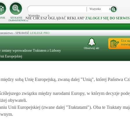
Wszystko
Wszystko
NIE CHCESZ OGLĄDAĆ REKLAM?
ZALOGUJ SIĘ DO SERWIS
NNIK
SZUKANIE
ZAAWANSOWANE
 orzecznictwo - SPRAWDŹ
LEXLEGE PRO
Ucz si
rozwią
Obserwuj akt
ący zmiany wprowadzone Traktatem z Lizbony
Unii Europejskiej
 między sobą Unię Europejską, zwaną dalej "Unią", której Państwa C
 ściślejszego związku między narodami Europy, w którym decyzje pod
żej obywateli.
aniu Unii Europejskiej (zwane dalej "Traktatami"). Oba te Traktaty ma
rawnym.