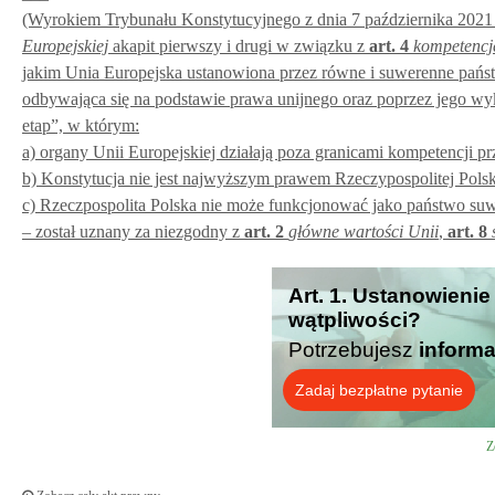
(Wyrokiem Trybunału Konstytucyjnego z dnia 7 października 2021 r.
Europejskiej
akapit pierwszy i drugi w związku z
art.
4
kompetencj
jakim Unia Europejska ustanowiona przez równe i suwerenne państw
odbywająca się na podstawie prawa unijnego oraz poprzez jego wy
etap”, w którym:
a) organy Unii Europejskiej działają poza granicami kompetencji p
b) Konstytucja nie jest najwyższym prawem Rzeczypospolitej Pols
c) Rzeczpospolita Polska nie może funkcjonować jako państwo su
– został uznany za niezgodny z
art.
2
główne wartości Unii
,
art.
8
Art. 1. Ustanowienie
wątpliwości?
Potrzebujesz
informa
Zadaj bezpłatne pytanie
Z