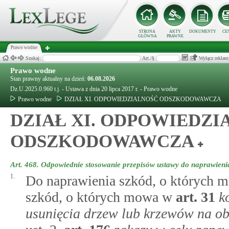
STRONA
AKTY
DOKUMENTY
CE
GŁÓWNA
PRAWNE
Prawo wodne
Szukaj:
Art./§
Wyłącz reklam
Prawo wodne
Stan prawny aktualny na dzień:
06.08.2026
Dz.U.2025.0.960 t.j. - Ustawa z dnia 20 lipca 2017 r. - Prawo wodne
Prawo wodne
DZIAŁ XI. ODPOWIEDZIALNOŚĆ ODSZKODOWAWCZA
DZIAŁ XI. ODPOWIEDZI
ODSZKODOWAWCZA
Art. 468.
Odpowiednie stosowanie przepisów ustawy do naprawieni
1.
Do naprawienia szkód, o których 
szkód, o których mowa w
art.
31
k
usunięcia drzew lub krzewów na o