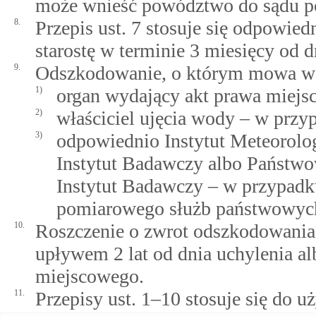
może wnieść powództwo do sądu p
8.
Przepis ust. 7 stosuje się odpowie
starostę w terminie 3 miesięcy od d
9.
Odszkodowanie, o którym mowa w u
1)
organ wydający akt prawa miejs
2)
właściciel ujęcia wody – w przy
3)
odpowiednio Instytut Meteorolo
Instytut Badawczy albo Państw
Instytut Badawczy – w przypadku
pomiarowego służb państwowyc
10.
Roszczenie o zwrot odszkodowania,
upływem 2 lat od dnia uchylenia al
miejscowego.
11.
Przepisy ust. 1–10 stosuje się do 