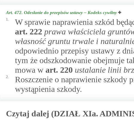
Art. 472.
Odesłanie do przepisów ustawy – Kodeks cywilny
1.
W sprawie naprawienia szkód będą
art.
222
prawa właściciela gruntó
własność gruntu trwale i naturalni
odpowiednio przepisy ustawy z dnia
tym że odszkodowanie obejmuje tak
mowa w
art.
220
ustalanie linii br
2.
Roszczenie o naprawienie szkody p
wystąpienia szkody.
Czytaj dalej (DZIAŁ XIa. ADM