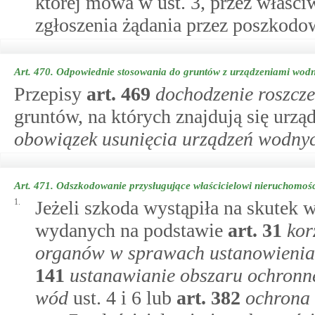
której mowa w ust. 3, przez właści
zgłoszenia żądania przez poszkodo
Art. 470.
Odpowiednie stosowania do gruntów z urządzeniami wodn
Przepisy
art.
469
dochodzenie roszcze
gruntów, na których znajdują się urzą
obowiązek usunięcia urządzeń wodny
Art. 471.
Odszkodowanie przysługujące właścicielowi nieruchomoś
1.
Jeżeli szkoda wystąpiła na skutek
wydanych na podstawie
art.
31
kor
organów w sprawach ustanowienia 
141
ustanawianie obszaru ochronn
wód
ust. 4 i 6 lub
art.
382
ochrona