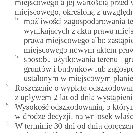
miejscowego a jej wartością przed 
miejscowego, określoną z uwzględ
1)
możliwości zagospodarowania te
wynikających z aktu prawa miej
prawa miejscowego albo zastąp
miejscowego nowym aktem praw
2)
sposobu użytkowania terenu i gr
gruntów i budynków lub zagospo
ustalonym w miejscowym planie
5.
Roszczenie o wypłatę odszkodowani
z upływem 2 lat od dnia wystąpieni
6.
Wysokość odszkodowania, o którym 
w drodze decyzji, na wniosek właśc
7.
W terminie 30 dni od dnia doręczeni