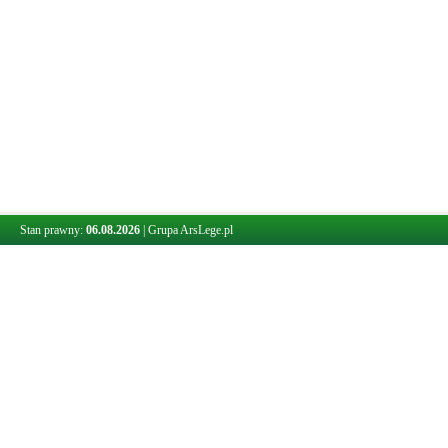
Stan prawny:
06.08.2026
|
Grupa ArsLege.pl