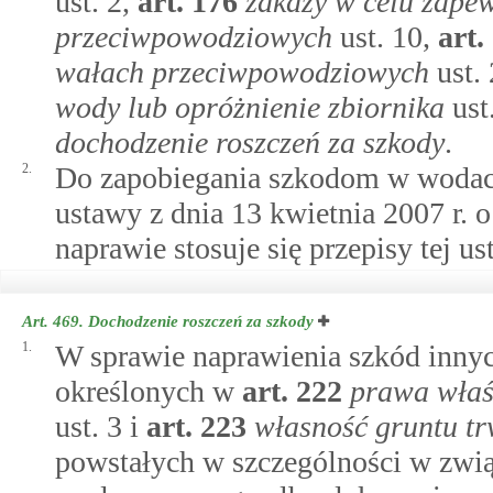
ust. 2,
art.
176
zakazy w celu zapew
przeciwpowodziowych
ust. 10,
art.
wałach przeciwpowodziowych
ust.
wody lub opróżnienie zbiornika
ust.
dochodzenie roszczeń za szkody
.
2.
Do zapobiegania szkodom w wodac
ustawy z dnia 13 kwietnia 2007 r.
naprawie stosuje się przepisy tej us
Art. 469.
Dochodzenie roszczeń za szkody
1.
W sprawie naprawienia szkód innyc
określonych w
art.
222
prawa właś
ust. 3 i
art.
223
własność gruntu tr
powstałych w szczególności w zw