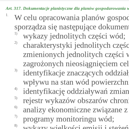
Art. 317.
Dokumentacje planistyczne dla planów gospodarowania 
1.
W celu opracowania planów gospod
sporządza się następujące dokument
1)
wykazy jednolitych części wód;
2)
charakterystyki jednolitych częś
zmienionych jednolitych części 
zagrożonych nieosiągnięciem c
3)
identyfikacje znaczących oddzia
wpływu na stan wód powierzchn
4)
identyfikację oddziaływań zmi
5)
rejestr wykazów obszarów chron
6)
analizy ekonomiczne związane z
7)
programy monitoringu wód;
8)
wykazy wielkości emisji i stężeń