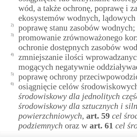
wód, a także ochronę, poprawę i z
ekosystemów wodnych, lądowych 
2)
poprawę stanu zasobów wodnych;
3)
promowanie zrównoważonego korzy
ochronie dostępnych zasobów wo
4)
zmniejszanie ilości wprowadzanych
mogących negatywnie oddziaływa
5)
poprawę ochrony przeciwpowodzio
6)
osiągnięcie celów środowiskowyc
środowiskowy dla jednolitych czę
środowiskowy dla sztucznych i sil
powierzchniowych
,
art.
59
cel śro
podziemnych
oraz w
art.
61
cel ś