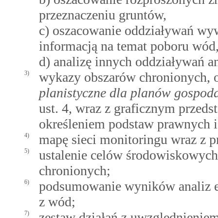
przeznaczeniu gruntów,
c) oszacowanie oddziaływań wyw
informacją na temat poboru wód
d) analizę innych oddziaływań a
3)
wykazy obszarów chronionych,
planistyczne dla planów gospo
ust. 4, wraz z graficznym przeds
określeniem podstaw prawnych i
4)
mapę sieci monitoringu wraz z 
5)
ustalenie celów środowiskowych 
chronionych;
6)
podsumowanie wyników analiz e
z wód;
7)
zestaw działań z uwzględnienie