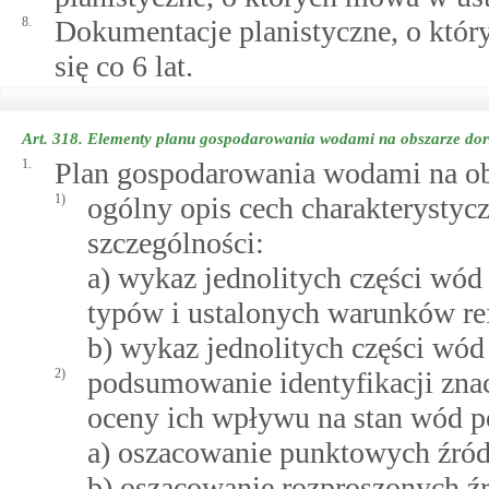
8.
Dokumentacje planistyczne, o któryc
się co 6 lat.
Art. 318.
Elementy planu gospodarowania wodami na obszarze dor
1.
Plan gospodarowania wodami na ob
1)
ogólny opis cech charakterystyc
szczególności:
a) wykaz jednolitych części wó
typów i ustalonych warunków re
b) wykaz jednolitych części wó
2)
podsumowanie identyfikacji zna
oceny ich wpływu na stan wód 
a) oszacowanie punktowych źród
b) oszacowanie rozproszonych źr