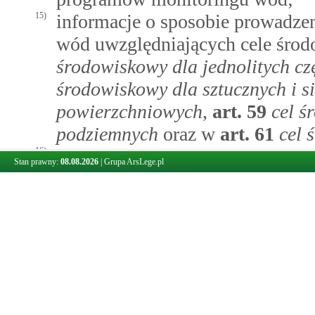
15)
informacje o sposobie prowadze
wód uwzględniających cele śro
środowiskowy dla jednolitych c
środowiskowy dla sztucznych i si
powierzchniowych
,
art.
59
cel ś
podziemnych
oraz w
art.
61
cel 
16)
informacje o działaniach zastos
Stan prawny:
08.08.2026
|
Grupa ArsLege.pl
zanieczyszczeń wód morskich, w
tworzywa sztuczne narzędziami
rozumieniu
art.
2
katalog pojęć
2001 r. o obowiązkach przedsię
niektórymi odpadami oraz o opł
17)
informacje o pozostałych działa
podjęto ze względu na konieczno