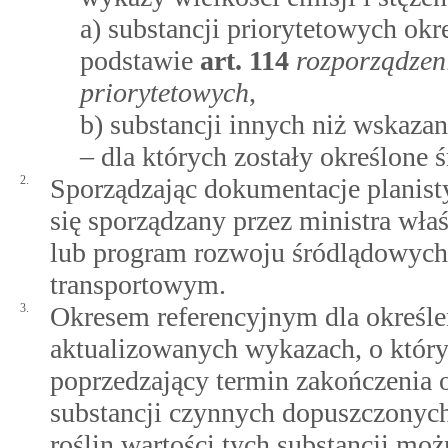
a) substancji priorytetowych ok
podstawie
art.
114
rozporządzen
priorytetowych
,
b) substancji innych niż wskazan
– dla których zostały określone
2.
Sporządzając dokumentacje planist
się sporządzany przez ministra wła
lub program rozwoju śródlądowych
transportowym.
3.
Okresem referencyjnym dla określe
aktualizowanych wykazach, o któryc
poprzedzający termin zakończenia
substancji czynnych dopuszczonyc
roślin wartości tych substancji moż