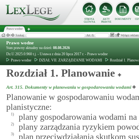
STRONA
AKTY
DOKUMENTY
CE
GŁÓWNA
PRAWNE
Prawo wodne
Szukaj:
Art./§
Wyłącz reklam
Prawo wodne
Stan prawny aktualny na dzień:
08.08.2026
Dz.U.2025.0.960 t.j. - Ustawa z dnia 20 lipca 2017 r. - Prawo wodne
Prawo wodne
DZIAŁ VII. ZARZĄDZANIE WODAMI
Rozdział 1. Planow
Rozdział 1. Planowanie
Art. 315.
Dokumenty w planowaniu w gospodarowaniu wodami
Planowanie w gospodarowaniu wodam
planistyczne:
1)
plany gospodarowania wodami na 
2)
plany zarządzania ryzykiem pow
3)
plan przeciwdziałania skutkom sus