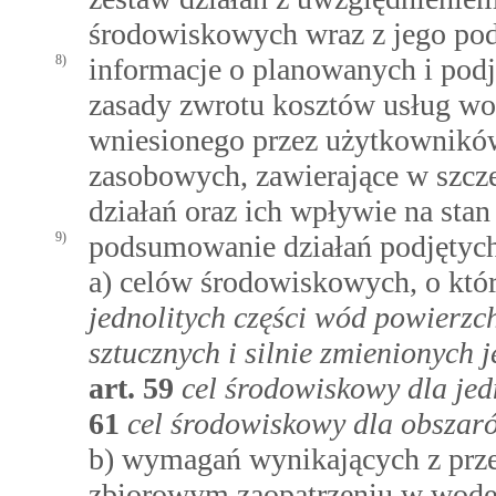
środowiskowych wraz z jego p
8)
informacje o planowanych i podj
zasady zwrotu kosztów usług wo
wniesionego przez użytkownikó
zasobowych, zawierające w szcz
działań oraz ich wpływie na sta
9)
podsumowanie działań podjętych 
a) celów środowiskowych, o kt
jednolitych części wód powierz
sztucznych i silnie zmienionych
art.
59
cel środowiskowy dla jed
61
cel środowiskowy dla obszar
b) wymagań wynikających z prze
zbiorowym zaopatrzeniu w wodę