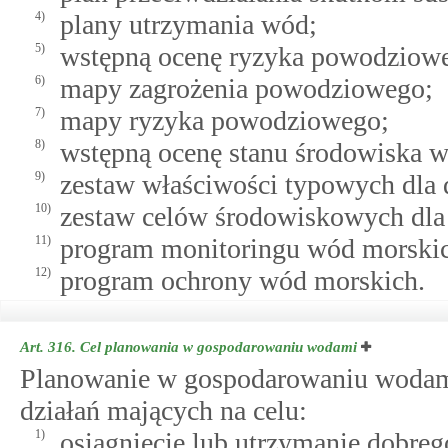
4)
plany utrzymania wód;
5)
wstępną ocenę ryzyka powodziow
6)
mapy zagrożenia powodziowego;
7)
mapy ryzyka powodziowego;
8)
wstępną ocenę stanu środowiska 
9)
zestaw właściwości typowych dla 
10)
zestaw celów środowiskowych dla
11)
program monitoringu wód morski
12)
program ochrony wód morskich.
Art. 316.
Cel planowania w gospodarowaniu wodami
Planowanie w gospodarowaniu wodam
działań mających na celu:
1)
osiągnięcie lub utrzymanie dobre