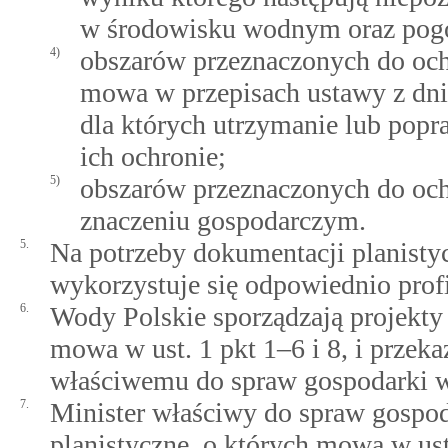
w środowisku wodnym oraz pogor
4)
obszarów przeznaczonych do ochr
mowa w przepisach ustawy z dnia
dla których utrzymanie lub pop
ich ochronie;
5)
obszarów przeznaczonych do oc
znaczeniu gospodarczym.
5.
Na potrzeby dokumentacji planisty
wykorzystuje się odpowiednio prof
6.
Wody Polskie sporządzają projekty
mowa w ust. 1 pkt 1–6 i 8, i przeka
właściwemu do spraw gospodarki 
7.
Minister właściwy do spraw gospo
planistyczne, o których mowa w ust.