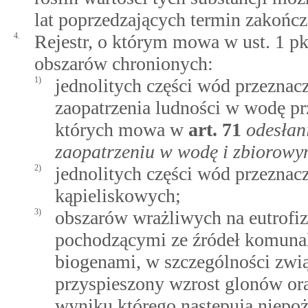
lat poprzedzających termin zakoń
4.
Rejestr, o którym mowa w ust. 1 pk
obszarów chronionych:
1)
jednolitych części wód przezna
zaopatrzenia ludności w wodę pr
których mowa w
art.
71
odesłan
zaopatrzeniu w wodę i zbiorow
2)
jednolitych części wód przeznac
kąpieliskowych;
3)
obszarów wrażliwych na eutrofi
pochodzącymi ze źródeł komuna
biogenami, w szczególności zwi
przyspieszony wzrost glonów or
wyniku którego następują niepo