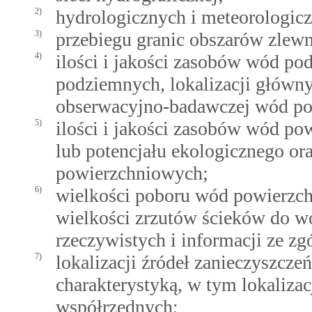
2)
hydrologicznych i meteorologic
3)
przebiegu granic obszarów zlewn
4)
ilości i jakości zasobów wód p
podziemnych, lokalizacji główn
obserwacyjno-badawczej wód p
5)
ilości i jakości zasobów wód p
lub potencjału ekologicznego o
powierzchniowych;
6)
wielkości poboru wód powierzc
wielkości zrzutów ścieków do w
rzeczywistych i informacji ze 
7)
lokalizacji źródeł zanieczyszcz
charakterystyką, w tym lokaliza
współrzędnych;