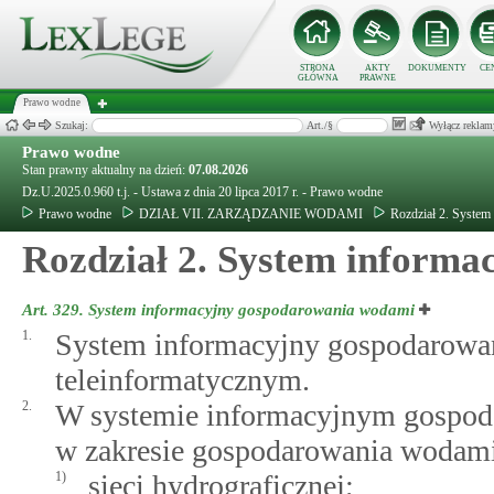
STRONA
AKTY
DOKUMENTY
CE
GŁÓWNA
PRAWNE
Prawo wodne
Szukaj:
Art./§
Wyłącz reklam
Prawo wodne
Stan prawny aktualny na dzień:
07.08.2026
Dz.U.2025.0.960 t.j. - Ustawa z dnia 20 lipca 2017 r. - Prawo wodne
Prawo wodne
DZIAŁ VII. ZARZĄDZANIE WODAMI
Rozdział 2. Syste
Rozdział 2. System inform
Art. 329.
System informacyjny gospodarowania wodami
1.
System informacyjny gospodarowa
teleinformatycznym.
2.
W systemie informacyjnym gospod
w zakresie gospodarowania wodami,
1)
sieci hydrograficznej;