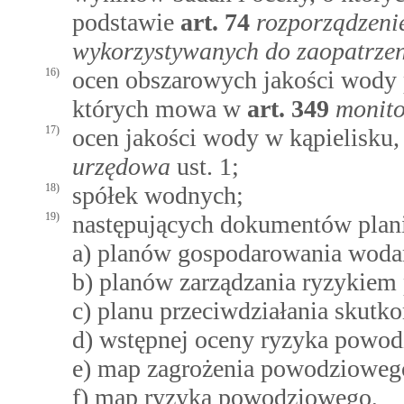
podstawie
art.
74
rozporządzeni
wykorzystywanych do zaopatrzen
16)
ocen obszarowych jakości wody p
których mowa w
art.
349
monit
17)
ocen jakości wody w kąpielisku
urzędowa
ust. 1;
18)
spółek wodnych;
19)
następujących dokumentów plan
a) planów gospodarowania wodam
b) planów zarządzania ryzykie
c) planu przeciwdziałania skutk
d) wstępnej oceny ryzyka powo
e) map zagrożenia powodzioweg
f) map ryzyka powodziowego,