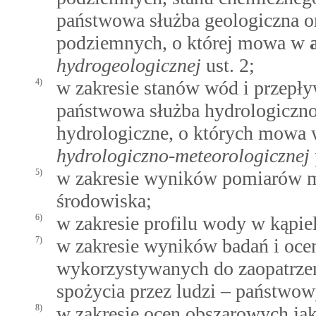
państwowa służba geologiczna o
podziemnych, o której mowa w
hydrogeologicznej
ust. 2;
4)
w zakresie stanów wód i przep
państwowa służba hydrologiczno
hydrologiczne, o których mowa
hydrologiczno-meteorologicznej
5)
w zakresie wyników pomiarów m
środowiska;
6)
w zakresie profilu wody w kąpiel
7)
w zakresie wyników badań i oc
wykorzystywanych do zaopatrzen
spożycia przez ludzi – państwo
8)
w zakresie ocen obszarowych jak