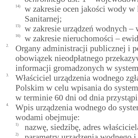
14)
w zakresie ocen jakości wody w 
Sanitarnej;
15)
w zakresie urządzeń wodnych – w
16)
w zakresie nieruchomości – ewi
2.
Organy administracji publicznej i 
obowiązek nieodpłatnego przekazy
informacji gromadzonych w syste
3.
Właściciel urządzenia wodnego zg
Polskim w celu wpisania do syste
w terminie 60 dni od dnia przystąp
4.
Wpis urządzenia wodnego do syst
wodami obejmuje:
1)
nazwę, siedzibę, adres właścicie
2)
parametry urządzenia wodnego i 