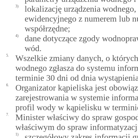
3)
lokalizację urządzenia wodnego
ewidencyjnego z numerem lub n
współrzędne;
4)
dane dotyczące zgody wodnoprawn
wód.
5.
Wszelkie zmiany danych, o których
wodnego zgłasza do systemu info
terminie 30 dni od dnia wystąpieni
6.
Organizator kąpieliska jest obowi
zarejestrowania w systemie infor
profil wody w kąpielisku w termini
7.
Minister właściwy do spraw gospo
właściwym do spraw informatyzacji
1)
szczegółowy zakres informacji