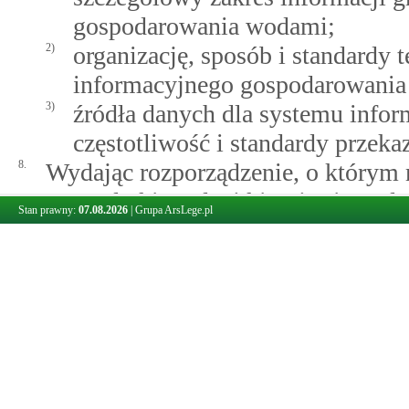
gospodarowania wodami;
2)
organizację, sposób i standardy
informacyjnego gospodarowani
3)
źródła danych dla systemu info
częstotliwość i standardy przek
8.
Wydając rozporządzenie, o którym 
gospodarki wodnej kieruje się po
Stan prawny:
07.08.2026
|
Grupa ArsLege.pl
informacyjnego gospodarowania wo
zasobami wodnymi i budowy infrast
zasadą interoperacyjności, o któr
zapewniających interoperacyjność 
marca 2010 r. o infrastrukturze info
harmonizacji zbiorów danych tego
przestrzennych i związanych z nimi