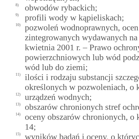
8)
obwodów rybackich;
9)
profili wody w kąpieliskach;
10)
pozwoleń wodnoprawnych, ocen
zintegrowanych wydawanych na 
kwietnia 2001 r. – Prawo ochro
powierzchniowych lub wód podz
wód lub do ziemi;
11)
ilości i rodzaju substancji szc
określonych w pozwoleniach, o 
12)
urządzeń wodnych;
13)
obszarów chronionych stref och
14)
oceny obszarów chronionych, o
14;
15)
wyników badań i oceny, o któr