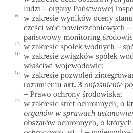
ludzi – organy Państwowej Inspek
9)
w zakresie wyników oceny stanu
części wód powierzchniowych – 
państwowy monitoring środowis
10)
w zakresie spółek wodnych – spó
11)
w zakresie związków spółek wod
właściwi wojewodowie;
12)
w zakresie pozwoleń zintegrowa
rozumieniu
art.
3
objaśnienie po
– Prawo ochrony środowiska;
13)
w zakresie stref ochronnych, o
organów w sprawach ustanowieni
obszarów ochronnych, o który
ochronnego
ust. 1 – wojewodowi