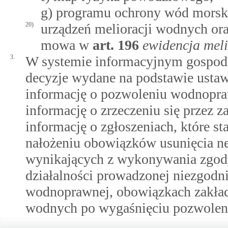
g) programu ochrony wód morsk
20)
urządzeń melioracji wodnych or
mowa w
art.
196
ewidencja mel
3.
W systemie informacyjnym gospoda
decyzje wydane na podstawie usta
informację o pozwoleniu wodnopra
informację o zrzeczeniu się przez
informację o zgłoszeniach, które st
nałożeniu obowiązków usunięcia 
wynikających z wykonywania zgod
działalności prowadzonej niezgod
wodnoprawnej, obowiązkach zakład
wodnych po wygaśnięciu pozwole