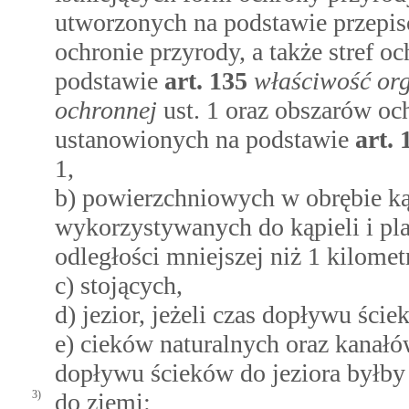
utworzonych na podstawie przepisó
ochronie przyrody, a także stref 
podstawie
art.
135
właściwość or
ochronnej
ust. 1 oraz obszarów o
ustanowionych na podstawie
art.
1,
b) powierzchniowych w obrębie kąp
wykorzystywanych do kąpieli i pl
odległości mniejszej niż 1 kilometr
c) stojących,
d) jezior, jeżeli czas dopływu ści
e) cieków naturalnych oraz kanałó
dopływu ścieków do jeziora byłby 
3)
do ziemi: