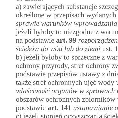
a) zawierających substancje szcz
określone w przepisach wydanych
sprawie warunków wprowadzania ś
jeżeli byłoby to niezgodne z war
na podstawie
art.
99
rozporządze
ścieków do wód lub do ziemi
ust. 1
b) jeżeli byłoby to sprzeczne z w
ochrony przyrody, stref ochrony z
podstawie przepisów ustawy z dnia
także stref ochronnych ujęć wody
właściwość organów w sprawach u
obszarów ochronnych zbiorników
podstawie
art.
141
ustanawianie 
c) jeżeli stopień oczyszczania śc