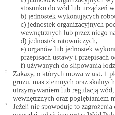
stosunku do wód lub urządzeń 
b) jednostek wykonujących robo
c) jednostek organizacyjnych p
wewnętrznych lub przez niego 
d) jednostek ratowniczych,
e) organów lub jednostek wykon
przepisach ustawy i przepisach 
f) używanych do slipowania łod
2.
Zakazy, o których mowa w ust. 1 pk
gruzu, mas ziemnych oraz skalnyc
utrzymywaniem lub regulacją wód,
wewnętrznych oraz pogłębianiem m
3.
Jeżeli nie spowoduje to zagrożenia
powodzi, właściwy organ Wód Polsk