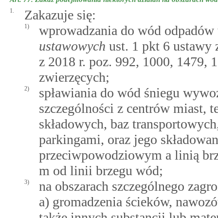
1.
Zakazuje się:
1)
wprowadzania do wód odpadów
ustawowych
ust. 1 pkt 6 ustawy 
z 2018 r. poz. 992, 1000, 1479,
zwierzęcych;
2)
spławiania do wód śniegu wywo
szczególności z centrów miast,
składowych, baz transportowych
parkingami, oraz jego składowa
przeciwpowodziowym a linią brz
m od linii brzegu wód;
3)
na obszarach szczególnego zagr
a) gromadzenia ścieków, nawozó
także innych substancji lub mate