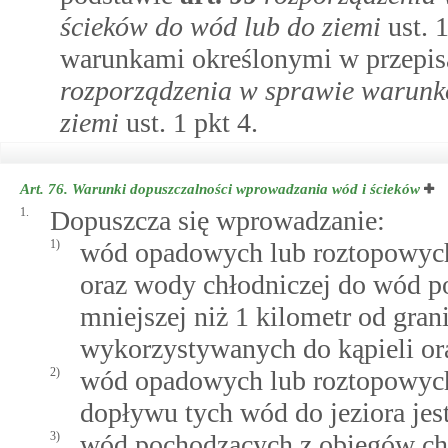
ścieków do wód lub do ziemi
ust. 1
warunkami określonymi w przepi
rozporządzenia w sprawie warun
ziemi
ust. 1 pkt 4.
Art. 76.
Warunki dopuszczalności wprowadzania wód i ścieków
1.
Dopuszcza się wprowadzanie:
1)
wód opadowych lub roztopowych
oraz wody chłodniczej do wód p
mniejszej niż 1 kilometr od gran
wykorzystywanych do kąpieli or
2)
wód opadowych lub roztopowych d
dopływu tych wód do jeziora jest
3)
wód pochodzących z obiegów chł