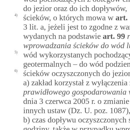
do jezior oraz do ich dopływów,
4)
ścieków, o których mowa w
art.
3 lit. a, jeżeli jest to zgodne z
wydanych na podstawie
art.
99
wprowadzania ścieków do wód l
5)
wód wykorzystanych pochodzący
geotermalnych – do wód podzie
6)
ścieków oczyszczonych do jezior,
a) zakład korzystał z wyłączeni
prawidłowego gospodarowania 
dnia 3 czerwca 2005 r. o zmiani
innych ustaw (Dz. U. poz. 1087)
b) czas dopływu oczyszczonych ś
godziny, także w przypadku wp