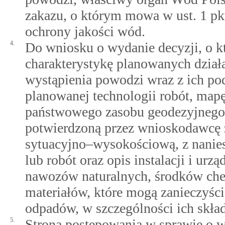
zakazu, o którym mowa w ust. 1 pkt
ochrony jakości wód.
4.
Do wniosku o wydanie decyzji, o kt
charakterystykę planowanych dział
wystąpienia powodzi wraz z ich p
planowanej technologii robót, ma
państwowego zasobu geodezyjnego i
potwierdzoną przez wnioskodawcę 
sytuacyjno–wysokościową, z nani
lub robót oraz opis instalacji i ur
nawozów naturalnych, środków chem
materiałów, które mogą zanieczyśc
odpadów, w szczególności ich skła
5.
Stroną postępowania w sprawie o wy