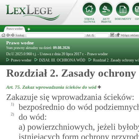
STRONA
AKTY
DOKUMENTY
CE
GŁÓWNA
PRAWNE
Prawo wodne
Szukaj:
Art./§
Wyłącz reklam
Prawo wodne
Stan prawny aktualny na dzień:
09.08.2026
Dz.U.2025.0.960 t.j. - Ustawa z dnia 20 lipca 2017 r. - Prawo wodne
Prawo wodne
DZIAŁ III. OCHRONA WÓD
Rozdział 2. Zasady ochrony w
Rozdział 2. Zasady ochrony
Art. 75.
Zakaz wprowadzania ścieków do wód
Zakazuje się wprowadzania ścieków:
1)
bezpośrednio do wód podziemnyc
2)
do wód:
a) powierzchniowych, jeżeli było
istniejących form ochrony przyrody