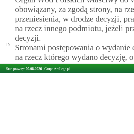
obowiązany, za zgodą strony, na rze
przeniesienia, w drodze decyzji, p
na rzecz innego podmiotu, jeżeli p
decyzji.
10.
Stronami postępowania o wydanie de
na rzecz którego wydano decyzję, o
zainteresowany nabyciem praw i ob
Stan prawny:
09.08.2026
|
Grupa ArsLege.pl
11.
W przypadku wykonania działań, o k
nieobjętych decyzją, o której mow
wydania tej decyzji, mając na uwa
skutków powodzi na skutek wykonan
ludzi, środowiska, dziedzictwa kul
może nakazać, w drodze decyzji, p
zanieczyszczenia wód temu, kto wyk