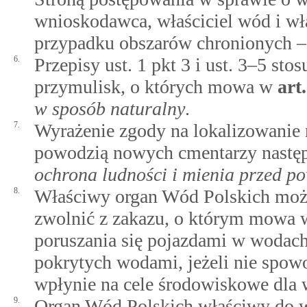
wnioskodawca, właściciel wód i wł
przypadku obszarów chronionych –
6.
Przepisy ust. 1 pkt 3 i ust. 3–5 st
przymulisk, o których mowa w
art
w sposób naturalny
.
7.
Wyrażenie zgody na lokalizowanie 
powodzią nowych cmentarzy następ
ochrona ludności i mienia przed p
8.
Właściwy organ Wód Polskich może,
zwolnić z zakazu, o którym mowa w 
poruszania się pojazdami w wodac
pokrytych wodami, jeżeli nie spowo
wpłynie na cele środowiskowe dla 
9.
Organ Wód Polskich właściwy do wy