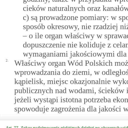
cieków naturalnych oraz kanałów
c) są prowadzone pomiary: w spos
sposób okresowy, nie rzadziej ni
– o ile organ właściwy w sprawa
dopuszczenie nie koliduje z ce
wymaganiami jakościowymi dla
2.
Właściwy organ Wód Polskich może
wprowadzania do ziemi, w odległośc
kąpielisk, miejsc okazjonalnie wyk
publicznych nad wodami, ścieków i
jeżeli wystąpi istotna potrzeba eko
spowoduje zagrożenia dla jakości 
Art. 77.
Zakaz podejmowania niektórych działań na obszarach wód