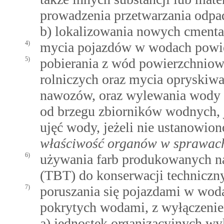
prowadzenia przetwarzania odpad
b) lokalizowania nowych cmenta
4)
mycia pojazdów w wodach powie
5)
pobierania z wód powierzchnio
rolniczych oraz mycia opryskiwac
nawozów, oraz wylewania wody z
od brzegu zbiorników wodnych, j
ujęć wody, jeżeli nie ustanowio
właściwość organów w sprawach 
6)
używania farb produkowanych n
(TBT) do konserwacji techniczn
7)
poruszania się pojazdami w wod
pokrytych wodami, z wyłączeni
a) jednostek organizacyjnych wy