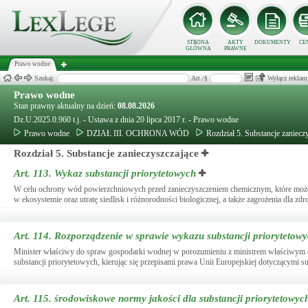
STRONA
AKTY
DOKUMENTY
CE
GŁÓWNA
PRAWNE
Prawo wodne
Szukaj:
Art./§
Wyłącz reklam
Prawo wodne
Stan prawny aktualny na dzień:
08.08.2026
Dz.U.2025.0.960 t.j. - Ustawa z dnia 20 lipca 2017 r. - Prawo wodne
Prawo wodne
DZIAŁ III. OCHRONA WÓD
Rozdział 5. Substancje zaniecz
Rozdział 5. Substancje zanieczyszczające
Art. 113.
Wykaz substancji priorytetowych
W celu ochrony wód powierzchniowych przed zanieczyszczeniem chemicznym, które może
w ekosystemie oraz utratę siedlisk i różnorodności biologicznej, a także zagrożenia dla zd
Art. 114.
Rozporządzenie w sprawie wykazu substancji priorytetow
Minister właściwy do spraw gospodarki wodnej w porozumieniu z ministrem właściwym d
substancji priorytetowych, kierując się przepisami prawa Unii Europejskiej dotyczącymi su
Art. 115.
środowiskowe normy jakości dla substancji priorytetowyc