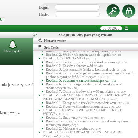
Login:
Hasło:
U!
08.08.2026
Prawo wodne
DZIAŁ I. ZASADY OGÓLNE
(1 - 28)
Zaloguj się, aby pozbyć się reklam.
Rozdział 1. Przepisy ogólne
(1 - 15)
Rozdział 2. Objaśnienia określeń ustawowych
Historia zmian
(16 - 17)
Rozdział 3. Wody oraz jednolite części wód
(18 - 28)
DZIAŁ II. KORZYSTANIE Z WÓD
Spis Treści
(29 - 49)
Rozdział 1. Korzystanie z wód i usługi wodne
Obserwuj akt
(29 - 36)
Rozdział 2. Wody wykorzystywane do kąpieli
(37 - 49)
DZIAŁ III. OCHRONA WÓD
(50 - 162)
Rozdział 1. Cel ochrony wód i cele środowiskowe
(50 - 74)
Rozdział 2. Zasady ochrony wód
(75 - 85)
Rozdział 3. Oczyszczanie ścieków komunalnych
(86 - 101)
Rozdział 4. Ochrona wód przed zanieczyszczeniem azotanami
pochodzącymi ze źródeł rolniczych
(102 - 112)
Rozdział 5. Substancje zanieczyszczające
(113 - 119)
Rozdział 6. Ochrona ujęć wody oraz zbiorników wód
ulację zanieczyszczeń
śródlądowych
(120 - 142)
Rozdział 7, Ochrona środowiska wód morskich
(143 - 162)
DZIAŁ IV. ZARZĄDZANIE RYZYKIEM POWODZIOWYM I
PRZECIWDZIAŁANIE SKUTKOM SUSZY
(163 - 185)
Rozdział 1. Zarządzanie ryzykiem powodziowym
(163 - 182)
Rozdział 2. Przeciwdziałanie skutkom suszy
(183 - 185)
DZIAŁ V. BUDOWNICTWO WODNE I MELIORACJE
dzenia, wykaz
WODNE
(186 - 210)
Rozdział 1. Budownictwo wodne
(186 - 194)
Rozdział 1a. Przygotowanie inwestycji w zakresie systemu
retencyjno-dozującego
Rozdział 2. Melioracje wodne
(195 - 210)
DZIAŁ VI. GOSPODAROWANIE MIENIEM SKARBU
PAŃSTWA
(211 - 314)