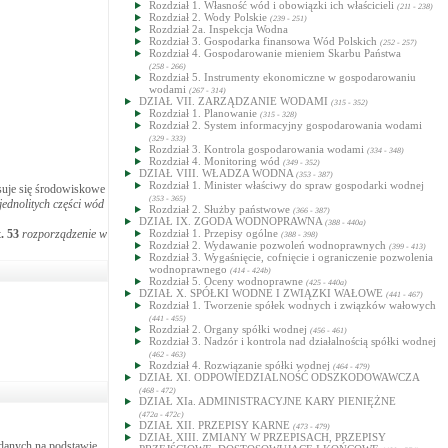
Rozdział 1. Własność wód i obowiązki ich właścicieli
(211 - 238)
Rozdział 2. Wody Polskie
(239 - 251)
Rozdział 2a. Inspekcja Wodna
Rozdział 3. Gospodarka finansowa Wód Polskich
(252 - 257)
Rozdział 4. Gospodarowanie mieniem Skarbu Państwa
(258 - 266)
Rozdział 5. Instrumenty ekonomiczne w gospodarowaniu
wodami
(267 - 314)
DZIAŁ VII. ZARZĄDZANIE WODAMI
(315 - 352)
Rozdział 1. Planowanie
(315 - 328)
Rozdział 2. System informacyjny gospodarowania wodami
(329 - 333)
Rozdział 3. Kontrola gospodarowania wodami
(334 - 348)
Rozdział 4. Monitoring wód
(349 - 352)
DZIAŁ VIII. WŁADZA WODNA
(353 - 387)
Rozdział 1. Minister właściwy do spraw gospodarki wodnej
suje się środowiskowe
(353 - 365)
ednolitych części wód
Rozdział 2. Służby państwowe
(366 - 387)
DZIAŁ IX. ZGODA WODNOPRAWNA
(388 - 440a)
t.
53
rozporządzenie w
Rozdział 1. Przepisy ogólne
(388 - 398)
Rozdział 2. Wydawanie pozwoleń wodnoprawnych
(399 - 413)
Rozdział 3. Wygaśnięcie, cofnięcie i ograniczenie pozwolenia
wodnoprawnego
(414 - 424b)
Rozdział 5. Oceny wodnoprawne
(425 - 440a)
DZIAŁ X. SPÓŁKI WODNE I ZWIĄZKI WAŁOWE
(441 - 467)
Rozdział 1. Tworzenie spółek wodnych i związków wałowych
(441 - 455)
Rozdział 2. Organy spółki wodnej
(456 - 461)
Rozdział 3. Nadzór i kontrola nad działalnością spółki wodnej
(462 - 463)
Rozdział 4. Rozwiązanie spółki wodnej
(464 - 479)
DZIAŁ XI. ODPOWIEDZIALNOŚĆ ODSZKODOWAWCZA
(468 - 472)
DZIAŁ XIa. ADMINISTRACYJNE KARY PIENIĘŻNE
(472a - 472c)
DZIAŁ XII. PRZEPISY KARNE
(473 - 479)
DZIAŁ XIII. ZMIANY W PRZEPISACH, PRZEPISY
ydanych na podstawie