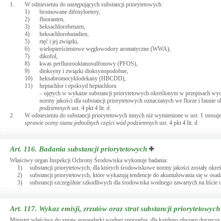
1.
W odniesieniu do następujących substancji priorytetowych:
1)
bromowane difenyloetery,
2)
fluoranten,
3)
heksachlorobenzen,
4)
heksachlorobutadien,
5)
rtęć i jej związki,
6)
wielopierścieniowe węglowodory aromatyczne (WWA),
7)
dikofol,
8)
kwas perfluorooktanosulfonowy (PFOS),
9)
dioksyny i związki dioksynopodobne,
10)
heksabromocyklodekany (HBCDD),
11)
heptachlor i epoksyd heptachloru
– ujętych w wykazie substancji priorytetowych określonym w przepisach w
normy jakości dla substancji priorytetowych oznaczanych we florze i faunie
podziemnych
ust. 4 pkt 4 lit. d.
2.
W odniesieniu do substancji priorytetowych innych niż wymienione w ust. 1 stos
sprawie oceny stanu jednolitych części wód podziemnych
ust. 4 pkt 4 lit. d.
Art. 116.
Badania substancji priorytetowych
Właściwy organ Inspekcji Ochrony Środowiska wykonuje badania:
1)
substancji priorytetowych, dla których środowiskowe normy jakości zostały określ
2)
substancji priorytetowych, które wykazują tendencje do akumulowania się w osad
3)
substancji szczególnie szkodliwych dla środowiska wodnego zawartych na liście 
Art. 117.
Wykaz emisji, zrzutów oraz strat substancji priorytetowych
Minister właściwy do spraw gospodarki wodnej sporządza, dla każdego obszaru dorzecza,