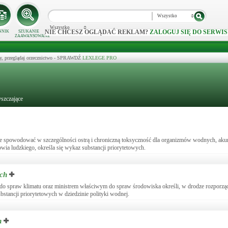
Wszystko
Wszystko
NIE CHCESZ OGLĄDAĆ REKLAM?
ZALOGUJ SIĘ DO SERWIS
NNIK
SZUKANIE
ZAAWANSOWANE
y, przeglądaj orzecznictwo - SPRAWDŹ
LEXLEGE PRO
yszczające
 spowodować w szczególności ostrą i chroniczną toksyczność dla organizmów wodnych, akum
rowia ludzkiego, określa się wykaz substancji priorytetowych.
ych
o spraw klimatu oraz ministrem właściwym do spraw środowiska określi, w drodze rozporzą
bstancji priorytetowych w dziedzinie polityki wodnej.
h