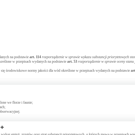
ydanych na podstawie
art.
114
rozporządzenie w sprawie wykazu substancji priorytetowych
sto
 określone w przepisach wydanych na podstawie
art.
53
rozporządzenie w sprawie oceny stanu j
uje się środowiskowe normy jakości dla wód określone w przepisach wydanych na podstawie
ar
one we florze i faunie;
ach;
obserwacyjnej.
 wykaz emisji, zrzutów oraz strat substancji priorytetowych, o których mowa w przepisach w