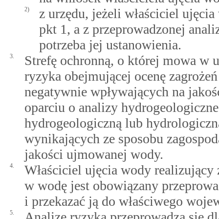
2)
z urzędu, jeżeli właściciel uję
pkt 1, a z przeprowadzonej anali
potrzeba jej ustanowienia.
3.
Strefę ochronną, o której mowa w us
ryzyka obejmującej ocenę zagroże
negatywnie wpływających na jako
oparciu o analizy hydrogeologiczn
hydrogeologiczną lub hydrologiczną,
wynikających ze sposobu zagospoda
jakości ujmowanej wody.
4.
Właściciel ujęcia wody realizujący
w wodę jest obowiązany przeprowadz
i przekazać ją do właściwego woje
5.
Analizę ryzyka przeprowadza się dl