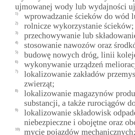
ujmowanej wody lub wydajności uj
1)
wprowadzanie ścieków do wód l
2)
rolnicze wykorzystanie ścieków;
3)
przechowywanie lub składowani
4)
stosowanie nawozów oraz środkó
5)
budowę nowych dróg, linii kolej
6)
wykonywanie urządzeń meliorac
7)
lokalizowanie zakładów przemy
zwierząt;
8)
lokalizowanie magazynów produ
substancji, a także rurociągów do
9)
lokalizowanie składowisk odpad
niebezpieczne i obojętne oraz ob
10)
mycie pojazdów mechanicznych