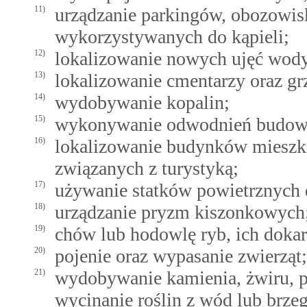
11)
urządzanie parkingów, obozowisk
wykorzystywanych do kąpieli;
12)
lokalizowanie nowych ujęć wod
13)
lokalizowanie cmentarzy oraz gr
14)
wydobywanie kopalin;
15)
wykonywanie odwodnień budowl
16)
lokalizowanie budynków mieszk
związanych z turystyką;
17)
używanie statków powietrznych 
18)
urządzanie pryzm kiszonkowych
19)
chów lub hodowlę ryb, ich dokar
20)
pojenie oraz wypasanie zwierząt;
21)
wydobywanie kamienia, żwiru, pi
wycinanie roślin z wód lub brze