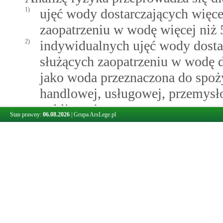
1)
ujęć wody dostarczających więce
zaopatrzeniu w wodę więcej niż 
2)
indywidualnych ujęć wody dosta
służących zaopatrzeniu w wodę do
jako woda przeznaczona do spoży
handlowej, usługowej, przemysł
publicznej.
Stan prawny:
06.08.2026
|
Grupa ArsLege.pl
6.
Analiza ryzyka jest aktualizowana n
wody dostarczających mniej niż 100
20 lat.
Art. 134.
Obowiązki właściciela ujęcia wody w postępowaniu o usta
1.
Strefę ochronną ustanawia się na ko
2.
W przypadku nieprzekazania analiz