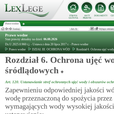
STRONA
AKTY
DOKUMENTY
CE
GŁÓWNA
PRAWNE
Prawo wodne
Szukaj:
Art./§
Wyłącz reklam
Prawo wodne
Stan prawny aktualny na dzień:
06.08.2026
Dz.U.2025.0.960 t.j. - Ustawa z dnia 20 lipca 2017 r. - Prawo wodne
Prawo wodne
DZIAŁ III. OCHRONA WÓD
Rozdział 6. Ochrona ujęć wod
Rozdział 6. Ochrona ujęć w
śródlądowych
Art. 120.
Ustanawianie stref ochronnych ujęć wody i obszarów oc
Zapewnieniu odpowiedniej jakości w
wodę przeznaczoną do spożycia przez 
wymagających wody wysokiej jakości,