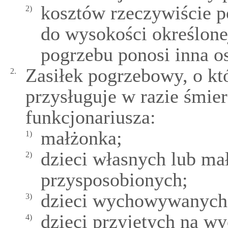
kosztów rzeczywiście p
2)
do wysokości określonej
pogrzebu ponosi inna o
Zasiłek pogrzebowy, o kt
2.
przysługuje w razie śmie
funkcjonariusza:
małżonka;
1)
dzieci własnych lub ma
2)
przysposobionych;
dzieci wychowywanych 
3)
dzieci przyjętych na w
4)