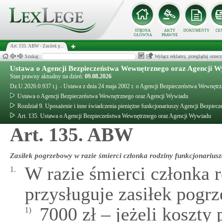
STRONA
AKTY
DOKUMENTY
CE
GŁÓWNA
PRAWNE
Art. 135. ABW - Zasiłek p...
Szukaj:
Wyłącz reklamy, przeglądaj orz
Ustawa o Agencji Bezpieczeństwa Wewnętrznego oraz Agencji 
Stan prawny aktualny na dzień:
09.08.2026
Dz.U.2026.0.937 t.j. - Ustawa z dnia 24 maja 2002 r. o Agencji Bezpieczeństwa Wewnęt
Ustawa o Agencji Bezpieczeństwa Wewnętrznego oraz Agencji Wywiadu
Rozdział 9. Uposażenie i inne świadczenia pieniężne funkcjonariuszy Agencji Bezpi
Art. 135. Ustawa o Agencji Bezpieczeństwa Wewnętrznego oraz Agencji Wywiadu
Art. 135. ABW
Zasiłek pogrzebowy w razie śmierci członka rodziny funkcjonarius
W razie śmierci członka 
1.
przysługuje zasiłek pogr
7000 zł – jeżeli koszty
1)