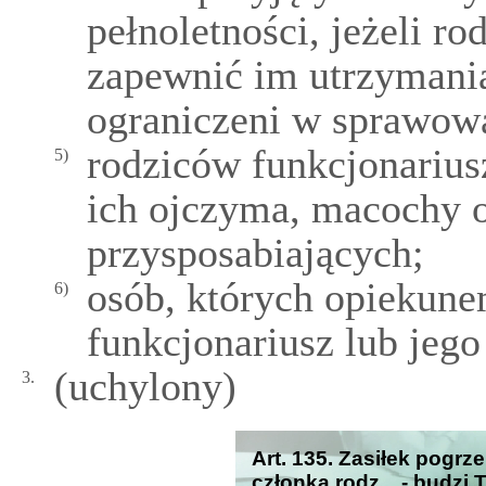
pełnoletności, jeżeli ro
zapewnić im utrzymania
ograniczeni w sprawowa
rodziców funkcjonarius
5)
ich ojczyma, macochy o
przysposabiających;
osób, których opiekun
6)
funkcjonariusz lub jeg
(uchylony)
3.
Art. 135. Zasiłek pogrz
członka rodz... - budzi