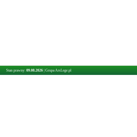
Stan prawny:
09.08.2026
|
Grupa ArsLege.pl