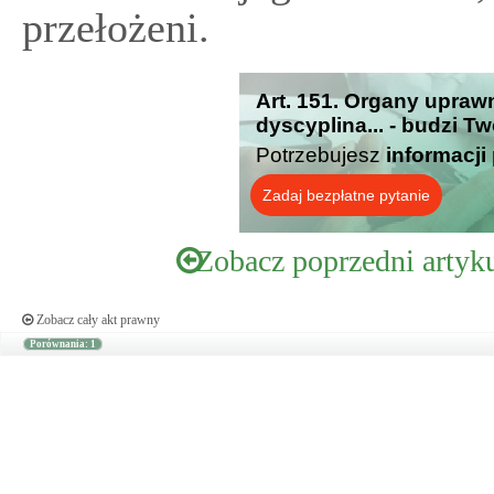
przełożeni.
Art. 151. Organy upraw
dyscyplina... - budzi T
Potrzebujesz
informacji
Zadaj bezpłatne pytanie
Zobacz poprzedni artyk
Zobacz cały akt prawny
Porównania: 1