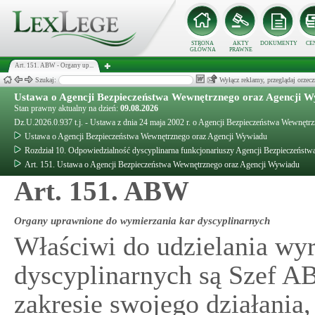
STRONA
AKTY
DOKUMENTY
CE
GŁÓWNA
PRAWNE
Art. 151. ABW - Organy up...
Szukaj:
Wyłącz reklamy, przeglądaj orz
Ustawa o Agencji Bezpieczeństwa Wewnętrznego oraz Agencji 
Stan prawny aktualny na dzień:
09.08.2026
Dz.U.2026.0.937 t.j. - Ustawa z dnia 24 maja 2002 r. o Agencji Bezpieczeństwa Wewnęt
Ustawa o Agencji Bezpieczeństwa Wewnętrznego oraz Agencji Wywiadu
Rozdział 10. Odpowiedzialność dyscyplinarna funkcjonariuszy Agencji Bezpieczeńst
Art. 151. Ustawa o Agencji Bezpieczeństwa Wewnętrznego oraz Agencji Wywiadu
Art. 151. ABW
Organy uprawnione do wymierzania kar dyscyplinarnych
Właściwi do udzielania wy
dyscyplinarnych są Szef A
zakresie swojego działania,