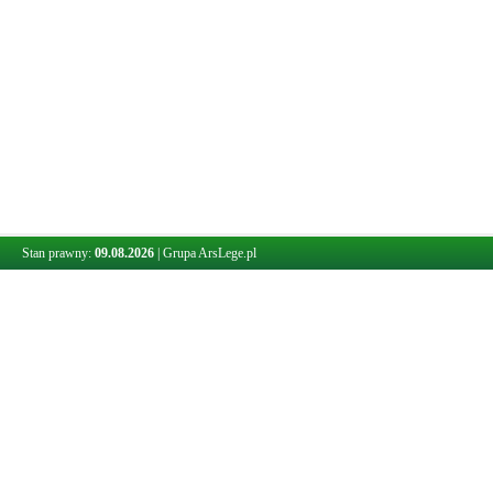
Stan prawny:
09.08.2026
|
Grupa ArsLege.pl