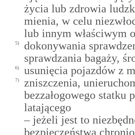
życia lub zdrowia ludzk
mienia, w celu niezwło
lub innym właściwym 
dokonywania sprawdzen
5)
sprawdzania bagaży, śr
usunięcia pojazdów z mi
6)
zniszczenia, unieruchom
7)
bezzałogowego statku 
latającego
– jeżeli jest to niezbę
bezpieczeństwa chronio