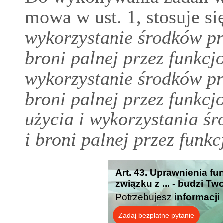
mowa w ust. 1, stosuje si
wykorzystanie środków p
broni palnej przez funkc
wykorzystanie środków p
broni palnej przez funkc
użycia i wykorzystania ś
i broni palnej przez funk
Art. 43. Uprawnienia fu
związku z ... - budzi Tw
Potrzebujesz
informacji
Zadaj bezpłatne pytanie