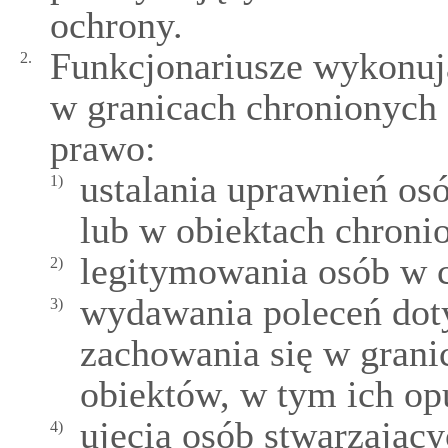
ochrony.
Funkcjonariusze wykonują
2.
w granicach chronionych
prawo:
ustalania uprawnień os
1)
lub w obiektach chroni
legitymowania osób w ce
2)
wydawania poleceń dot
3)
zachowania się w grani
obiektów, w tym ich op
ujęcia osób stwarzając
4)