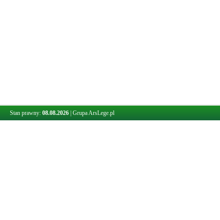
Stan prawny:
08.08.2026
|
Grupa ArsLege.pl