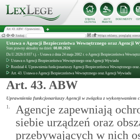
STRONA
AKTY
DOKUMENTY
CE
GŁÓWNA
PRAWNE
Art. 43. ABW - Uprawnieni...
Szukaj:
Wyłącz reklamy, przeglądaj orz
Ustawa o Agencji Bezpieczeństwa Wewnętrznego oraz Agencji 
Stan prawny aktualny na dzień:
08.08.2026
Dz.U.2026.0.937 t.j. - Ustawa z dnia 24 maja 2002 r. o Agencji Bezpieczeństwa Wewnęt
Ustawa o Agencji Bezpieczeństwa Wewnętrznego oraz Agencji Wywiadu
Rozdział 4. Uprawnienia funkcjonariuszy Agencji Bezpieczeństwa Wewnętrznego ora
Art. 43. Ustawa o Agencji Bezpieczeństwa Wewnętrznego oraz Agencji Wywiadu
Art. 43. ABW
Uprawnienia funkcjonariuszy Agencji w związku z wykonywaniem c
Agencje zapewniają ochr
1.
siebie urządzeń oraz obsz
przebywających w nich o