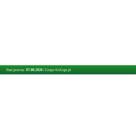
Stan prawny:
07.08.2026
|
Grupa ArsLege.pl