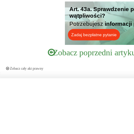
Art. 43a. Sprawdzenie 
wątpliwości?
Potrzebujesz
informacji
Zadaj bezpłatne pytanie
Zobacz poprzedni artyk
Zobacz cały akt prawny