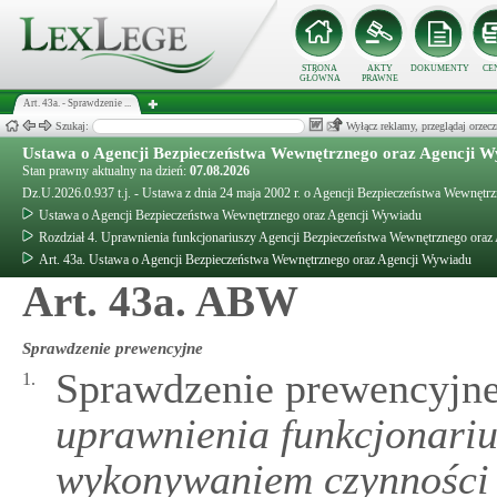
STRONA
AKTY
DOKUMENTY
CE
GŁÓWNA
PRAWNE
Art. 43a. - Sprawdzenie ...
Szukaj:
Wyłącz reklamy, przeglądaj orz
Ustawa o Agencji Bezpieczeństwa Wewnętrznego oraz Agencji 
Stan prawny aktualny na dzień:
07.08.2026
Dz.U.2026.0.937 t.j. - Ustawa z dnia 24 maja 2002 r. o Agencji Bezpieczeństwa Wewnęt
Ustawa o Agencji Bezpieczeństwa Wewnętrznego oraz Agencji Wywiadu
Rozdział 4. Uprawnienia funkcjonariuszy Agencji Bezpieczeństwa Wewnętrznego ora
Art. 43a. Ustawa o Agencji Bezpieczeństwa Wewnętrznego oraz Agencji Wywiadu
Art. 43a. ABW
Sprawdzenie prewencyjne
Sprawdzenie prewencyjn
1.
uprawnienia funkcjonariu
wykonywaniem czynności