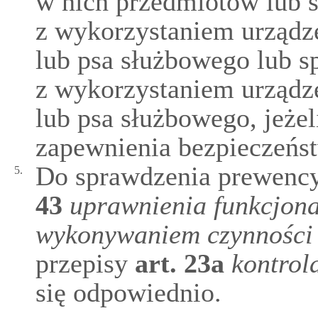
w nich przedmiotów lub 
z wykorzystaniem urządze
lub psa służbowego lub s
z wykorzystaniem urządze
lub psa służbowego, jeżeli
zapewnienia bezpieczeńs
Do sprawdzenia prewenc
5.
43
uprawnienia funkcjona
wykonywaniem czynności
przepisy
art.
23a
kontrol
się odpowiednio.