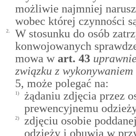
możliwie najmniej narusz
wobec której czynności 
W stosunku do osób zatr
2.
konwojowanych sprawdze
mowa w
art.
43
uprawnie
związku z wykonywaniem 
5, może polegać na:
żądaniu zdjęcia przez 
1)
prewencyjnemu odzieży
zdjęciu osobie poddan
2)
odzieży i obuwia w prz