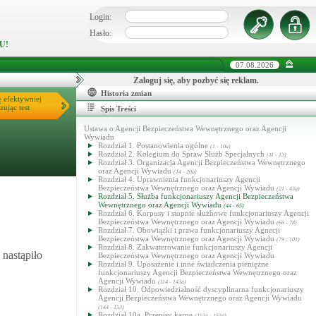
Login:
Hasło:
U!
07.08.2026
Zaloguj się, aby pozbyć się reklam.
Historia zmian
ę efektywniej
zując test
Spis Treści
Ustawa o Agencji Bezpieczeństwa Wewnętrznego oraz Agencji
Wywiadu
Rozdział 1. Postanowienia ogólne
(1 - 10a)
Rozdział 2. Kolegium do Spraw Służb Specjalnych
(11 - 13)
Rozdział 3. Organizacja Agencji Bezpieczeństwa Wewnętrznego
oraz Agencji Wywiadu
(14 - 20a)
Rozdział 4. Uprawnienia funkcjonariuszy Agencji
Bezpieczeństwa Wewnętrznego oraz Agencji Wywiadu
(21 - 43a)
Rozdział 5. Służba funkcjonariuszy Agencji Bezpieczeństwa
Wewnętrznego oraz Agencji Wywiadu
(44 - 65)
Rozdział 6. Korpusy i stopnie służbowe funkcjonariuszy Agencji
Bezpieczeństwa Wewnętrznego oraz Agencji Wywiadu
(66 - 78)
Rozdział 7. Obowiązki i prawa funkcjonariuszy Agnecji
Bezpieczeństwa Wewnętrznego oraz Agencji Wywiadu
(79 - 101)
Rozdział 8. Zakwaterowanie funkcjonariuszy Agencji
nastąpiło
Bezpieczeństwa Wewnętrznego oraz Agencji Wywiadu
Rozdział 9. Uposażenie i inne świadczenia pieniężne
funkcjonariuszy Agencji Bezpieczeństwa Wewnętrznego oraz
Agencji Wywiadu
(114 - 143a)
Rozdział 10. Odpowiedzialność dyscyplinarna funkcjonariuszy
Agencji Bezpieczeństwa Wewnętrznego oraz Agencji Wywiadu
(144 - 153)
Rozdział 10a. Przepisy karne
(153a - 153d)