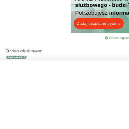
służbowego - budzi 
Potrzebujesz
informa
Zadaj bezpłatne pytanie
Zobacz poprzed
Zobacz cały akt prawny
Porównania: 1