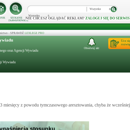
Wszystko
Wszystko
NIE CHCESZ OGLĄDAĆ REKLAM?
ZALOGUJ SIĘ DO SERWIS
NNIK
SZUKANIE
ZAAWANSOWANE
ecznictwo - SPRAWDŹ
LEXLEGE PRO
Wywiadu
Ucz si
rozwią
Obserwuj akt
rznego oraz Agencji Wywiadu
cji Wywiadu
 3 miesięcy z powodu tymczasowego aresztowania, chyba że wcześniej 
 wygaśnięcia stosunku