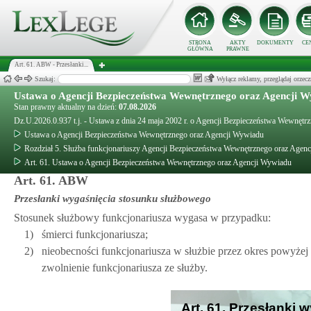
STRONA
AKTY
DOKUMENTY
CE
GŁÓWNA
PRAWNE
Art. 61. ABW - Przesłanki...
Szukaj:
Wyłącz reklamy, przeglądaj orz
Ustawa o Agencji Bezpieczeństwa Wewnętrznego oraz Agencji 
Stan prawny aktualny na dzień:
07.08.2026
Dz.U.2026.0.937 t.j. - Ustawa z dnia 24 maja 2002 r. o Agencji Bezpieczeństwa Wewnęt
Ustawa o Agencji Bezpieczeństwa Wewnętrznego oraz Agencji Wywiadu
Rozdział 5. Służba funkcjonariuszy Agencji Bezpieczeństwa Wewnętrznego oraz Agen
Art. 61. Ustawa o Agencji Bezpieczeństwa Wewnętrznego oraz Agencji Wywiadu
Art. 61. ABW
Przesłanki wygaśnięcia stosunku służbowego
Stosunek służbowy funkcjonariusza wygasa w przypadku:
1)
śmierci funkcjonariusza;
2)
nieobecności funkcjonariusza w służbie przez okres powyżej
zwolnienie funkcjonariusza ze służby.
Art. 61. Przesłanki