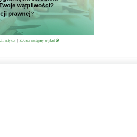
Twoje wątpliwości?
cji prawnej
?
ni artykuł
|
Zobacz następny artykuł