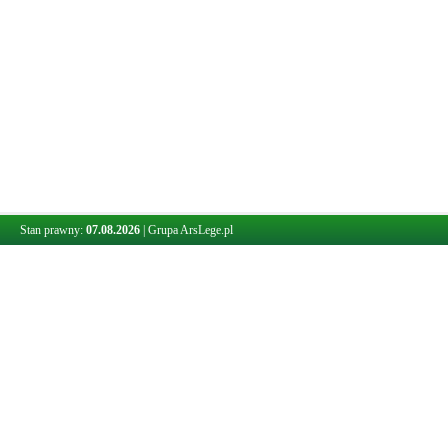
Stan prawny:
07.08.2026
|
Grupa ArsLege.pl