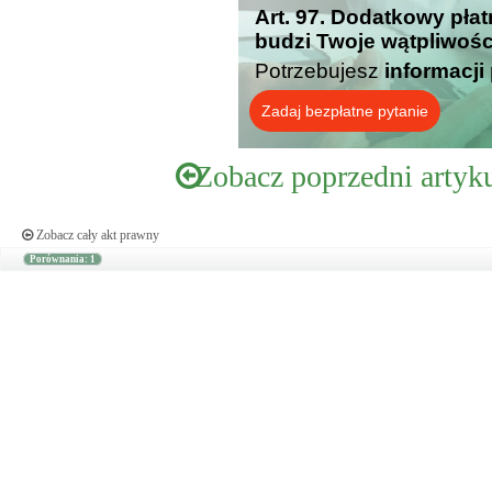
Art. 97. Dodatkowy płat
budzi Twoje wątpliwośc
Potrzebujesz
informacji
Zadaj bezpłatne pytanie
Zobacz poprzedni artyk
Zobacz cały akt prawny
Porównania: 1