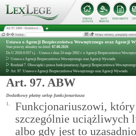
STRONA
AKTY
DOKUMENTY
CE
GŁÓWNA
PRAWNE
Art. 97. ABW - Dodatkowy ...
Szukaj:
Wyłącz reklamy, przeglądaj orz
Ustawa o Agencji Bezpieczeństwa Wewnętrznego oraz Agencji 
Stan prawny aktualny na dzień:
07.08.2026
Dz.U.2026.0.937 t.j. - Ustawa z dnia 24 maja 2002 r. o Agencji Bezpieczeństwa Wewnęt
Ustawa o Agencji Bezpieczeństwa Wewnętrznego oraz Agencji Wywiadu
Rozdział 7. Obowiązki i prawa funkcjonariuszy Agnecji Bezpieczeństwa Wewnętrzneg
Art. 97. Ustawa o Agencji Bezpieczeństwa Wewnętrznego oraz Agencji Wywiadu
Art. 97. ABW
Dodatkowy płatny urlop funkcjonariusza
Funkcjonariuszowi, który
1.
szczególnie uciążliwych 
albo gdy jest to uzasadn