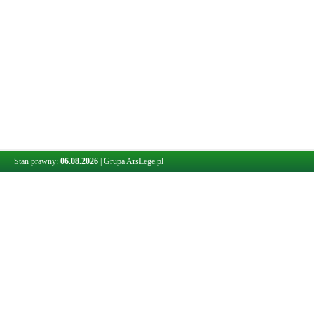
Stan prawny:
06.08.2026
|
Grupa ArsLege.pl