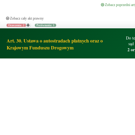
Zobacz poprzedni art
Zobacz cały akt prawny
Orzeczenia: 2
Porównania: 1
Do te
Art. 30. Ustawa o autostradach płatnych oraz o
sąd
Krajowym Funduszu Drogowym
2 or