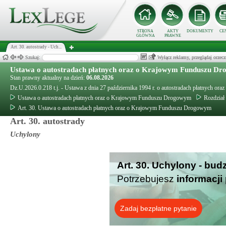
STRONA
AKTY
DOKUMENTY
CE
GŁÓWNA
PRAWNE
Art. 30. autostrady - Uch...
Szukaj:
Wyłącz reklamy, przeglądaj orz
Ustawa o autostradach płatnych oraz o Krajowym Funduszu D
Stan prawny aktualny na dzień:
06.08.2026
Dz.U.2026.0.218 t.j. - Ustawa z dnia 27 października 1994 r. o autostradach płatnych
Ustawa o autostradach płatnych oraz o Krajowym Funduszu Drogowym
Rozdział
Art. 30. Ustawa o autostradach płatnych oraz o Krajowym Funduszu Drogowym
Art. 30. autostrady
Uchylony
Art. 30. Uchylony - bud
Potrzebujesz
informacji
Zadaj bezpłatne pytanie