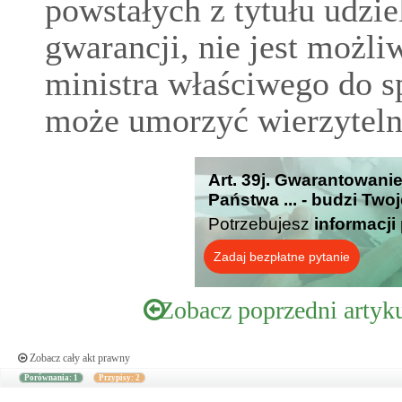
powstałych z tytułu udzi
gwarancji, nie jest możl
ministra właściwego do s
może umorzyć wierzytelno
Art. 39j. Gwarantowanie
Państwa ... - budzi Two
Potrzebujesz
informacji
Zadaj bezpłatne pytanie
Zobacz poprzedni artyk
Zobacz cały akt prawny
Porównania: 1
Przypisy: 2