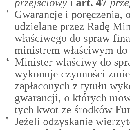
przejściowy
i
art.
47
prze
Gwarancje i poręczenia, 
3.
udzielane przez Radę Min
właściwego do spraw fin
ministrem właściwym do 
Minister właściwy do sp
4.
wykonuje czynności zmie
zapłaconych z tytułu wy
gwarancji, o których mowa
tych kwot ze środków Fun
Jeżeli odzyskanie wierzy
5.