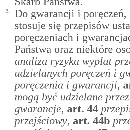
Skarb Państwa.
Do gwarancji i poręczeń, 
2.
stosuje się przepisów ust
poręczeniach i gwarancja
Państwa oraz niektóre os
analiza ryzyka wypłat prz
udzielanych poręczeń i g
poręczenia i gwarancji
,
a
mogą być udzielane przez
gwarancje
,
art.
44
przepi
przejściowy
,
art.
44b
prz