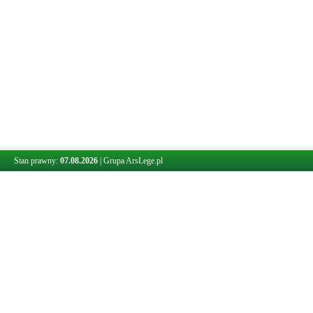
Stan prawny:
07.08.2026
|
Grupa ArsLege.pl