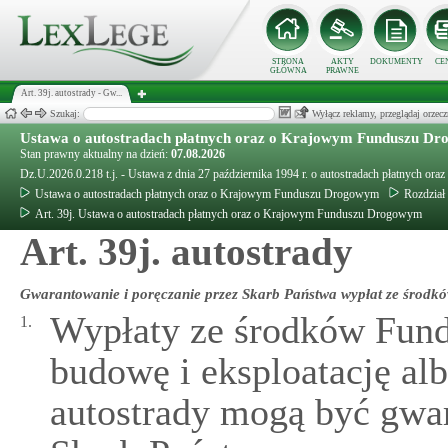
STRONA
AKTY
DOKUMENTY
CE
GŁÓWNA
PRAWNE
Art. 39j. autostrady - Gw...
Szukaj:
Wyłącz reklamy, przeglądaj orz
Ustawa o autostradach płatnych oraz o Krajowym Funduszu D
Stan prawny aktualny na dzień:
07.08.2026
Dz.U.2026.0.218 t.j. - Ustawa z dnia 27 października 1994 r. o autostradach płatnych
Ustawa o autostradach płatnych oraz o Krajowym Funduszu Drogowym
Rozdział
Art. 39j. Ustawa o autostradach płatnych oraz o Krajowym Funduszu Drogowym
Art. 39j. autostrady
Gwarantowanie i poręczanie przez Skarb Państwa wypłat ze środk
Wypłaty ze środków Fun
1.
budowę i eksploatację al
autostrady mogą być gwa