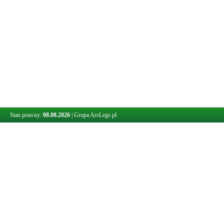
Stan prawny:
08.08.2026
|
Grupa ArsLege.pl