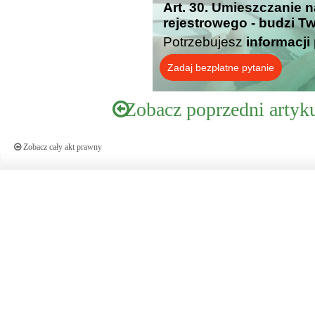
Art. 30. Umieszczanie
rejestrowego - budzi T
Potrzebujesz
informacji
Zadaj bezpłatne pytanie
Zobacz poprzedni artyk
Zobacz cały akt prawny