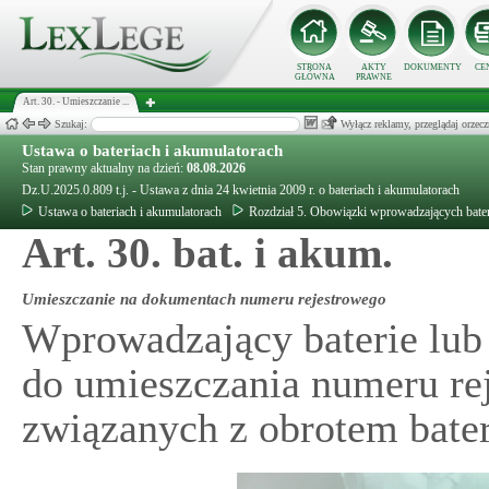
STRONA
AKTY
DOKUMENTY
CE
GŁÓWNA
PRAWNE
Art. 30. - Umieszczanie ...
Szukaj:
Wyłącz reklamy, przeglądaj orz
Ustawa o bateriach i akumulatorach
Stan prawny aktualny na dzień:
08.08.2026
Dz.U.2025.0.809 t.j. - Ustawa z dnia 24 kwietnia 2009 r. o bateriach i akumulatorach
Ustawa o bateriach i akumulatorach
Rozdział 5. Obowiązki wprowadzających bater
Art. 30. bat. i akum.
Umieszczanie na dokumentach numeru rejestrowego
Wprowadzający baterie lub
do umieszczania numeru re
związanych z obrotem bate