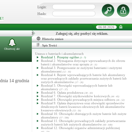
Login:
Hasło:
U!
06.08.2026
Zaloguj się, aby pozbyć się reklam.
Historia zmian
Spis Treści
Obserwuj akt
Ustawa o bateriach i akumulatorach
Rozdział 1. Przepisy ogólne
(1 - 7)
Rozdział 2. Wymagania dotyczące wprowadzanych do obrotu
baterii i akumulatorów oraz sprzętu
(8 - 11)
Rozdział 3. Postępowanie ze zużytymi bateriami i zużytymi
akumulatorami
(12 - 16)
Rozdział 4. Rejestr wprowadzających baterie lub akumulatory
oraz prowadzących zakłady przetwarzania zużytych baterii lub
dnia 14 grudnia
zużytych akumulatorów
(17 - 26)
Rozdział 5. Obowiązki wprowadzających baterie lub
akumulatory
(27 - 37)
Rozdział 6. Opłata produktowa
(38 - 43)
Rozdział 7. Obowiązki użytkowników końcowych
(44 - 45)
Rozdział 8. Obowiązki prowadzących miejsca odbioru
(46 - 52)
Rozdział 9. Opłata depozytowa oraz obowiązki sprzedawców
detalicznych baterii kwasowo-ołowiowych lub akumulatorów
kwasowo-ołowiowych
(53 - 56)
Rozdział 10. Obowiązki zbierających zużyte baterie lub zużyte
akumulatory
(57 - 59b)
Rozdział 11. Obowiązki prowadzących zakłady przetwarzania
zużytych baterii lub zużytych akumulatorów
(60 - 64b)
Rozdział 12. Obowiązki organów administracji publicznej
(65 - 73)