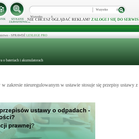
Wszystko
Wszystko
NIE CHCESZ OGLĄDAĆ REKLAM?
ZALOGUJ SIĘ DO SERWIS
NNIK
SZUKANIE
ZAAWANSOWANE
ecznictwo - SPRAWDŹ
LEXLEGE PRO
a o bateriach i akumulatorach
w zakresie nieuregulowanym w ustawie stosuje się przepisy ustawy z 
o przepisów ustawy o odpadach -
ości?
cji prawnej
?