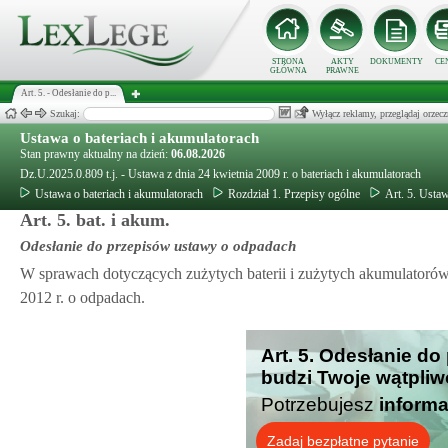
STRONA
AKTY
DOKUMENTY
CE
GŁÓWNA
PRAWNE
Art. 5. - Odesłanie do p...
Szukaj:
Wyłącz reklamy, przeglądaj orz
Ustawa o bateriach i akumulatorach
Stan prawny aktualny na dzień:
06.08.2026
Dz.U.2025.0.809 t.j. - Ustawa z dnia 24 kwietnia 2009 r. o bateriach i akumulatorach
Ustawa o bateriach i akumulatorach
Rozdział 1. Przepisy ogólne
Art. 5. Ustaw
Art. 5. bat. i akum.
Odesłanie do przepisów ustawy o odpadach
W sprawach dotyczących zużytych baterii i zużytych akumulatorów 
2012 r. o odpadach.
Art. 5. Odesłanie d
budzi Twoje wątpliw
Potrzebujesz
informa
Zadaj bezpłatne pytanie