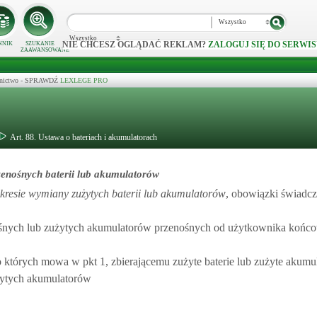
Wszystko
Wszystko
NIE CHCESZ OGLĄDAĆ REKLAM?
ZALOGUJ SIĘ DO SERWIS
NNIK
SZUKANIE
ZAAWANSOWANE
ecznictwo - SPRAWDŹ
LEXLEGE PRO
Art. 88. Ustawa o bateriach i akumulatorach
zenośnych baterii lub akumulatorów
kresie wymiany zużytych baterii lub akumulatorów
, obowiązki świadcz
enośnych lub zużytych akumulatorów przenośnych od użytkownika końc
o których mowa w pkt 1, zbierającemu zużyte baterie lub zużyte akumu
żytych akumulatorów