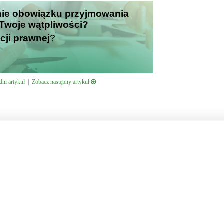
enie obowiązku przyjmowania
i Twoje wątpliwości?
cji prawnej
?
ni artykuł
|
Zobacz następny artykuł