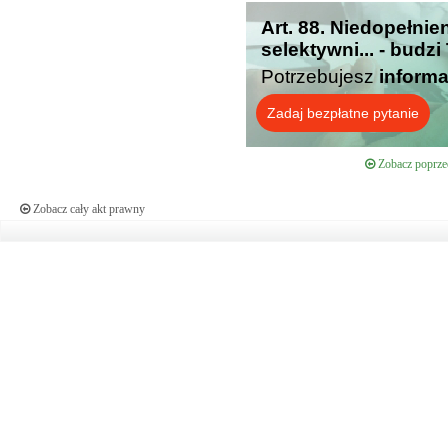
Art. 88. Niedopełni
selektywni... - budz
Potrzebujesz
informa
Zadaj bezpłatne pytanie
Zobacz poprzed
Zobacz cały akt prawny