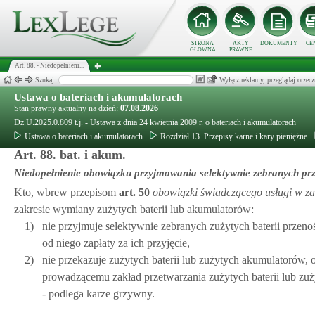
STRONA
AKTY
DOKUMENTY
CE
GŁÓWNA
PRAWNE
Art. 88. - Niedopełnieni...
Szukaj:
Wyłącz reklamy, przeglądaj orz
Ustawa o bateriach i akumulatorach
Stan prawny aktualny na dzień:
07.08.2026
Dz.U.2025.0.809 t.j. - Ustawa z dnia 24 kwietnia 2009 r. o bateriach i akumulatorach
Ustawa o bateriach i akumulatorach
Rozdział 13. Przepisy karne i kary pieniężne
Art. 88. bat. i akum.
Niedopełnienie obowiązku przyjmowania selektywnie zebranych pr
Kto, wbrew przepisom
art.
50
obowiązki świadczącego usługi w za
zakresie wymiany zużytych baterii lub akumulatorów:
1)
nie przyjmuje selektywnie zebranych zużytych baterii prz
od niego zapłaty za ich przyjęcie,
2)
nie przekazuje zużytych baterii lub zużytych akumulatorów, 
prowadzącemu zakład przetwarzania zużytych baterii lub zu
- podlega karze grzywny.