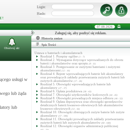
Login:
Hasło:
U!
07.08.2026
Zaloguj się, aby pozbyć się reklam.
Historia zmian
Spis Treści
Obserwuj akt
Ustawa o bateriach i akumulatorach
Rozdział 1. Przepisy ogólne
(1 - 7)
Rozdział 2. Wymagania dotyczące wprowadzanych do obrotu
baterii i akumulatorów oraz sprzętu
(8 - 11)
Rozdział 3. Postępowanie ze zużytymi bateriami i zużytymi
akumulatorami
(12 - 16)
Rozdział 4. Rejestr wprowadzających baterie lub akumulatory
oraz prowadzących zakłady przetwarzania zużytych baterii lub
ącego usługi w
zużytych akumulatorów
(17 - 26)
Rozdział 5. Obowiązki wprowadzających baterie lub
akumulatory
(27 - 37)
Rozdział 6. Opłata produktowa
(38 - 43)
owego lub żąda
Rozdział 7. Obowiązki użytkowników końcowych
(44 - 45)
Rozdział 8. Obowiązki prowadzących miejsca odbioru
(46 - 52)
Rozdział 9. Opłata depozytowa oraz obowiązki sprzedawców
detalicznych baterii kwasowo-ołowiowych lub akumulatorów
latory lub
kwasowo-ołowiowych
(53 - 56)
Rozdział 10. Obowiązki zbierających zużyte baterie lub zużyte
akumulatory
(57 - 59b)
Rozdział 11. Obowiązki prowadzących zakłady przetwarzania
zużytych baterii lub zużytych akumulatorów
(60 - 64b)
Rozdział 12. Obowiązki organów administracji publicznej
(65 - 73)