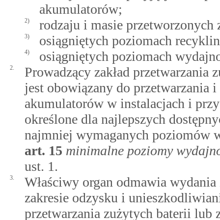
akumulatorów;
2)
rodzaju i masie przetworzonych 
3)
osiągniętych poziomach recykli
4)
osiągniętych poziomach wydajno
2.
Prowadzący zakład przetwarzania z
jest obowiązany do przetwarzania i 
akumulatorów w instalacjach i prz
określone dla najlepszych dostępny
najmniej wymaganych poziomów wy
art.
15
minimalne poziomy wydajnoś
ust. 1.
3.
Właściwy organ odmawia wydania z
zakresie odzysku i unieszkodliwi
przetwarzania zużytych baterii lu