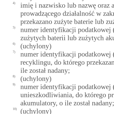
4)
imię i nazwisko lub nazwę oraz 
prowadzącego działalność w zakr
przekazano zużyte baterie lub z
5)
numer identyfikacji podatkowej
zużytych baterii lub zużytych ak
6)
(uchylony)
7)
numer identyfikacji podatkowej 
recyklingu, do którego przekazan
ile został nadany;
8)
(uchylony)
9)
numer identyfikacji podatkowej 
unieszkodliwiania, do którego pr
akumulatory, o ile został nadany
10)
(uchylony)