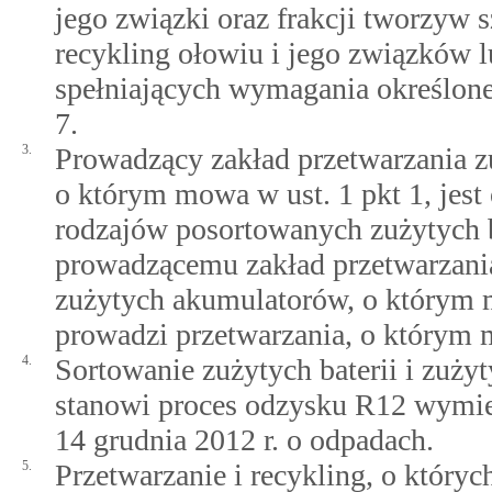
jego związki oraz frakcji tworzyw 
recykling ołowiu i jego związków 
spełniających wymagania określone
7.
3.
Prowadzący zakład przetwarzania z
o którym mowa w ust. 1 pkt 1, jes
rodzajów posortowanych zużytych b
prowadzącemu zakład przetwarzania
zużytych akumulatorów, o którym m
prowadzi przetwarzania, o którym 
4.
Sortowanie zużytych baterii i zuż
stanowi proces odzysku R12 wymien
14 grudnia 2012 r. o odpadach.
5.
Przetwarzanie i recykling, o któryc