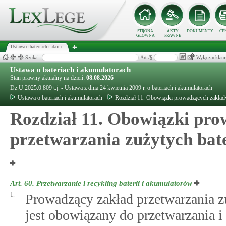
STRONA
AKTY
DOKUMENTY
CE
GŁÓWNA
PRAWNE
Ustawa o bateriach i akum...
Szukaj:
Art./§
Wyłącz reklam
Ustawa o bateriach i akumulatorach
Stan prawny aktualny na dzień:
08.08.2026
Dz.U.2025.0.809 t.j. - Ustawa z dnia 24 kwietnia 2009 r. o bateriach i akumulatorach
Ustawa o bateriach i akumulatorach
Rozdział 11. Obowiązki prowadzących zakłady
Rozdział 11. Obowiązki pr
przetwarzania zużytych bat
Art. 60.
Przetwarzanie i recykling baterii i akumulatorów
1.
Prowadzący zakład przetwarzania z
jest obowiązany do przetwarzania i 