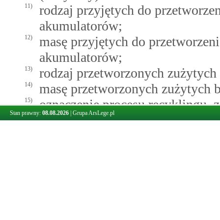
11)
rodzaj przyjętych do przetworzen
akumulatorów;
12)
masę przyjętych do przetworzeni
akumulatorów;
13)
rodzaj przetworzonych zużytych 
14)
masę przetworzonych zużytych b
15)
oznaczenie procesu recyklingu, 
Stan prawny:
08.08.2026
|
Grupa ArsLege.pl
załączniku nr 1 do ustawy z dnia
16)
oznaczenie procesu unieszkodli
załączniku nr 2 do ustawy z dnia
17)
masę zużytych baterii lub zuży
poddania procesom recyklingu i 
18)
masę zużytych baterii lub zużyt
wewnątrzwspólnotowej dostawy w