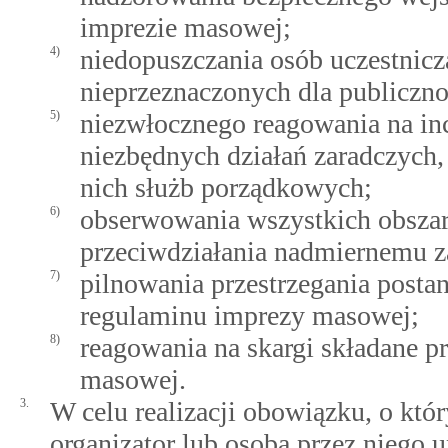
imprezie masowej;
4)
niedopuszczania osób uczestnic
nieprzeznaczonych dla publiczno
5)
niezwłocznego reagowania na in
niezbędnych działań zaradczych,
nich służb porządkowych;
6)
obserwowania wszystkich obszar
przeciwdziałania nadmiernemu z
7)
pilnowania przestrzegania posta
regulaminu imprezy masowej;
8)
reagowania na skargi składane p
masowej.
3.
W celu realizacji obowiązku, o któr
organizator lub osoba przez niego 