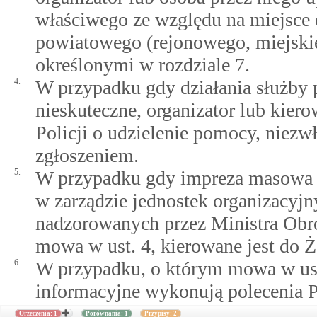
właściwego ze względu na miejsce
powiatowego (rejonowego, miejskie
określonymi w rozdziale 7.
4.
W przypadku gdy działania służby 
nieskuteczne, organizator lub kier
Policji o udzielenie pomocy, niezw
zgłoszeniem.
5.
W przypadku gdy impreza masowa j
w zarządzie jednostek organizacyj
nadzorowanych przez Ministra Obr
mowa w ust. 4, kierowane jest do 
6.
W przypadku, o którym mowa w ust.
informacyjne wykonują polecenia P
Orzeczenia: 1
Porównania: 1
Przypisy: 2