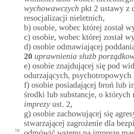
wychowawczych
pkt 2 ustawy z d
resocjalizacji nieletnich,
b) osobie, wobec której został w
c) osobie, wobec której został 
d) osobie odmawiającej poddani
20
uprawnienia służb porządkow
e) osobie znajdującej się pod 
odurzających, psychotropowych 
f) osobie posiadającej broń lub 
środki lub substancje, o który
imprezy
ust. 2,
g) osobie zachowującej się agre
stwarzającej zagrożenie dla bez
1a)
odmówić wstępu na imprezę maso