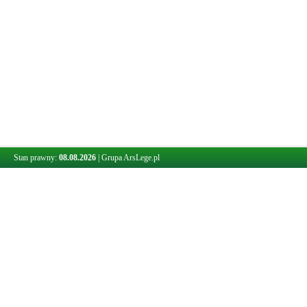
Stan prawny:
08.08.2026
|
Grupa ArsLege.pl