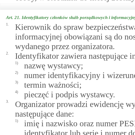
Art. 21.
Identyfikatory członków służb porządkowych i informacyjn
1.
Kierownik do spraw bezpieczeństwa
informacyjnej obowiązani są do no
wydanego przez organizatora.
2.
Identyfikator zawiera następujące i
1)
nazwę wystawcy;
2)
numer identyfikacyjny i wizerun
3)
termin ważności;
4)
pieczęć i podpis wystawcy.
3.
Organizator prowadzi ewidencję wy
następujące dane:
1)
imię i nazwisko oraz numer PES
identyfikator lub serię i numer