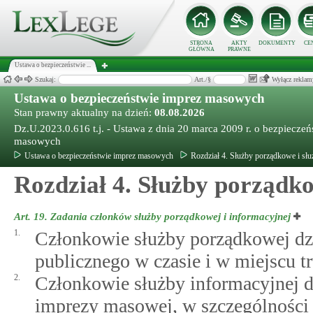
STRONA
AKTY
DOKUMENTY
CE
GŁÓWNA
PRAWNE
Ustawa o bezpieczeństwie ...
Szukaj:
Art./§
Wyłącz reklam
Ustawa o bezpieczeństwie imprez masowych
Stan prawny aktualny na dzień:
08.08.2026
Dz.U.2023.0.616 t.j. - Ustawa z dnia 20 marca 2009 r. o bezpieczeń
masowych
Ustawa o bezpieczeństwie imprez masowych
Rozdział 4. Służby porządkowe i słu
Rozdział 4. Służby porządko
Art. 19.
Zadania członków służby porządkowej i informacyjnej
1.
Członkowie służby porządkowej dzi
publicznego w czasie i w miejscu 
2.
Członkowie służby informacyjnej d
imprezy masowej, w szczególności 