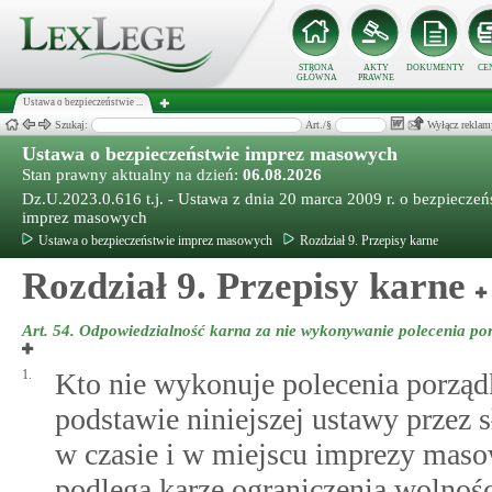
STRONA
AKTY
DOKUMENTY
CE
GŁÓWNA
PRAWNE
Ustawa o bezpieczeństwie ...
Szukaj:
Art./§
Wyłącz reklam
Ustawa o bezpieczeństwie imprez masowych
Stan prawny aktualny na dzień:
06.08.2026
Dz.U.2023.0.616 t.j. - Ustawa z dnia 20 marca 2009 r. o bezpieczeń
imprez masowych
Ustawa o bezpieczeństwie imprez masowych
Rozdział 9. Przepisy karne
Rozdział 9. Przepisy karne
Art. 54.
Odpowiedzialność karna za nie wykonywanie polecenia po
1.
Kto nie wykonuje polecenia porzą
podstawie niniejszej ustawy przez 
w czasie i w miejscu imprezy maso
podlega karze ograniczenia wolnośc