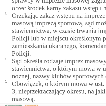
sprawcy w imprezie masowej zagr
orzec środek karny zakazu wstępu n
3.
Orzekając zakaz wstępu na imprez
masową imprezą sportową, sąd moż
stawiennictwa, w czasie trwania im
Policji lub w miejscu określonym 
zamieszkania ukaranego, komendan
Policji.
4.
Sąd określa rodzaje imprez masow
stawiennictwa, o którym mowa w us
nożnej, nazwy klubów sportowych or
5.
Obowiązek, o którym mowa w ust. 3,
3, nieprzekraczający okresu, na ja
masową.