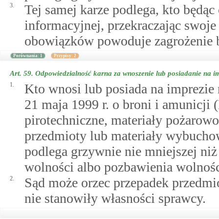
3.
Tej samej karze podlega, kto będąc
informacyjnej, przekraczając swoje
obowiązków powoduje zagrożenie 
Porównania: 1
Przypisy: 2
Art. 59.
Odpowiedzialność karna za wnoszenie lub posiadanie na im
1.
Kto wnosi lub posiada na imprezie
21 maja 1999 r. o broni i amunicji 
pirotechniczne, materiały pożarowo
przedmioty lub materiały wybucho
podlega grzywnie nie mniejszej niż
wolności albo pozbawienia wolności
2.
Sąd może orzec przepadek przedmio
nie stanowiły własności sprawcy.