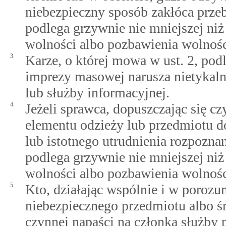
niebezpieczny sposób zakłóca przeb
podlega grzywnie nie mniejszej niż
wolności albo pozbawienia wolności
3.
Karze, o której mowa w ust. 2, podl
imprezy masowej narusza nietykaln
lub służby informacyjnej.
4.
Jeżeli sprawca, dopuszczając się c
elementu odzieży lub przedmiotu d
lub istotnego utrudnienia rozpoznan
podlega grzywnie nie mniejszej niż
wolności albo pozbawienia wolności
5.
Kto, działając wspólnie i w porozu
niebezpiecznego przedmiotu albo ś
czynnej napaści na członka służby