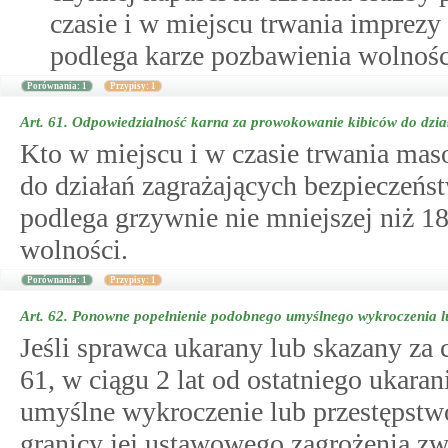
czasie i w miejscu trwania imprez
podlega karze pozbawienia wolności
Porównania: 1
Przypisy: 1
Art. 61.
Odpowiedzialność karna za prowokowanie kibiców do dzia
Kto w miejscu i w czasie trwania ma
do działań zagrażających bezpieczeńst
podlega grzywnie nie mniejszej niż 1
wolności.
Porównania: 1
Przypisy: 1
Art. 62.
Ponowne popełnienie podobnego umyślnego wykroczenia lu
Jeśli sprawca ukarany lub skazany za
61, w ciągu 2 lat od ostatniego ukara
umyślne wykroczenie lub przestępstw
granicy jej ustawowego zagrożenia z