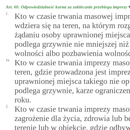
Art. 60.
Odpowiedzialność karna za zakłócanie przebiegu imprezy
1.
Kto w czasie trwania masowej impr
wdziera się na teren, na którym r
żądaniu osoby uprawnionej miejsca 
podlega grzywnie nie mniejszej niż
wolności albo pozbawienia wolności
1a.
Kto w czasie trwania imprezy masow
teren, gdzie prowadzona jest impr
uprawnionej miejsca takiego nie op
podlega grzywnie, karze ogranicze
roku.
2.
Kto w czasie trwania imprezy maso
zagrożenie dla życia, zdrowia lub 
terenie lub w obiekcie, gdzie odby