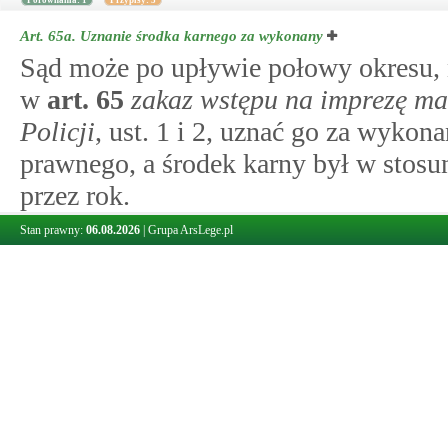
Porównania: 1
Przypisy: 3
Art. 65a.
Uznanie środka karnego za wykonany
Sąd może po upływie połowy okresu, 
w
art.
65
zakaz wstępu na imprezę ma
Policji
, ust. 1 i 2, uznać go za wykon
prawnego, a środek karny był w stos
przez rok.
Przypisy: 1
Stan prawny:
06.08.2026
|
Grupa ArsLege.pl
Art. 66.
Obligatoryjne przesłanki orzeczenia zakazu wstępu na im
Wobec sprawców przestępstw przeciwk
bezpieczeństwu powszechnemu oraz p
ustawy z dnia 6 czerwca 1997 r. – Kod
zm.), popełnionych w związku z mas
nożnej, lub o których mowa w art 59–6