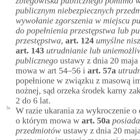
zbiegowiska publicznego pomimo 
publicznym niebezpiecznych przed
wywołanie zgorszenia w miejscu p
do popełnienia przestępstwa lub p
przestępstwa
,
art.
124
umyślne nisz
art.
143
utrudnianie lub uniemożli
publicznego
ustawy z dnia 20 maja 
mowa w art 54–56 i
art.
57a
utrud
popełnione w związku z masową im
nożnej, sąd orzeka środek karny z
2 do 6 lat.
2a.
W razie ukarania za wykroczenie o 
o którym mowa w
art.
50a
posiada
przedmiotów
ustawy z dnia 20 maja