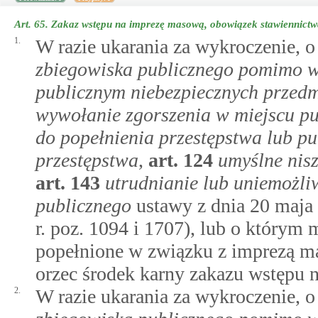
Art. 65.
Zakaz wstępu na imprezę masową, obowiązek stawiennictwa
1.
W razie ukarania za wykroczenie,
zbiegowiska publicznego pomimo 
publicznym niebezpiecznych przed
wywołanie zgorszenia w miejscu p
do popełnienia przestępstwa lub p
przestępstwa
,
art.
124
umyślne nisz
art.
143
utrudnianie lub uniemożli
publicznego
ustawy z dnia 20 maja 
r. poz. 1094 i 1707), lub o którym
popełnione w związku z imprezą m
orzec środek karny zakazu wstępu n
2.
W razie ukarania za wykroczenie,