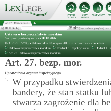
STRONA
AKTY
DOKUMENTY
CE
GŁÓWNA
PRAWNE
Art. 27. - Uprawnienia o...
Szukaj:
Wyłącz reklamy, przeglądaj orz
Ustawa o bezpieczeństwie morskim
Stan prawny aktualny na dzień:
06.08.2026
Dz.U.2026.0.529 t.j. - Ustawa z dnia 18 sierpnia 2011 r. o bezpieczeństwie morskim
Ustawa o bezpieczeństwie morskim
Rozdział 3. Inspekcje statku
Oddział 1. I
Art. 27. Ustawa o bezpieczeństwie morskim
Art. 27. bezp. mor.
Uprawnienia organu inspekcyjnego
W przypadku stwierdzeni
1.
bandery, że stan statku l
stwarza zagrożenie dla b