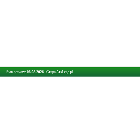
Stan prawny:
06.08.2026
|
Grupa ArsLege.pl