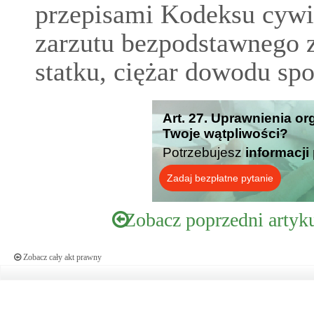
przepisami Kodeksu cyw
zarzutu bezpodstawnego z
statku, ciężar dowodu sp
Art. 27. Uprawnienia o
Twoje wątpliwości?
Potrzebujesz
informacji
Zadaj bezpłatne pytanie
Zobacz poprzedni artyk
Zobacz cały akt prawny