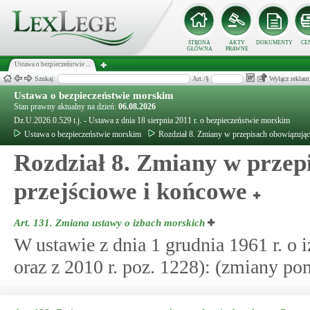
STRONA
AKTY
DOKUMENTY
CE
GŁÓWNA
PRAWNE
Ustawa o bezpieczeństwie ...
Szukaj:
Art./§
Wyłącz reklam
Ustawa o bezpieczeństwie morskim
Stan prawny aktualny na dzień:
06.08.2026
Dz.U.2026.0.529 t.j. - Ustawa z dnia 18 sierpnia 2011 r. o bezpieczeństwie morskim
Ustawa o bezpieczeństwie morskim
Rozdział 8. Zmiany w przepisach obowiązując
Rozdział 8. Zmiany w przep
przejściowe i końcowe
Art. 131.
Zmiana ustawy o izbach morskich
W ustawie z dnia 1 grudnia 1961 r. o 
oraz z 2010 r. poz. 1228): (zmiany po