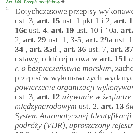
Art. 149.
Przepis przejściowy
1.
Dotychczasowe przepisy wykonawc
ust. 3,
art.
15
ust. 1 pkt 1 i 2,
art.
1
16c
ust. 4,
art.
19
ust. 10 i 10a,
art
2,
art.
29
ust. 1, 3-5,
art.
29a
ust. 
34
,
art.
35d
,
art.
36
ust. 7,
art.
3
ustawy, o której mowa w
art.
151
u
r. o bezpieczeństwie morskim
, zach
przepisów wykonawczych wydanyc
powierzenie organizacji wykonywan
ust. 3,
art.
12
używanie w żegludze
międzynarodowym
ust. 2,
art.
13
ś
System Automatycznej Identyfikacji
podróży (VDR), uproszczony rejest