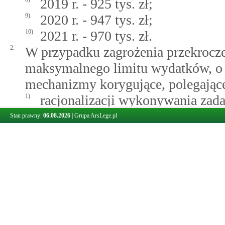
2019 r. - 925 tys. zł;
9)
2020 r. - 947 tys. zł;
10)
2021 r. - 970 tys. zł.
2.
W przypadku zagrożenia przekrocze
maksymalnego limitu wydatków, o 
mechanizmy korygujące, polegające
1)
racjonalizacji wykonywania zada
2)
obniżeniu kosztów funkcjonowan
Stan prawny:
06.08.2026
|
Grupa ArsLege.pl
Egzaminacyjnej oraz systemu na
egzaminacyjnymi
- przy jednoczesnym zapewnieni
morskich oraz bezpieczeństwa że
3.
Organem właściwym do monitorowa
którym mowa w ust. 1, oraz wdroż