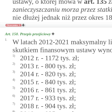
ustawy, o której mowa w
art.
135
z
zanieczyszczaniu morza przez statk
nie dłużej jednak niż przez okres 1
Orzeczenia: 1
Art. 150.
Przepis przejściowy
1.
W latach 2012-2021 maksymalny l
skutkiem finansowym ustawy wynosi
1)
2012 r. - 1172 tys. zł;
2)
2013 r. - 800 tys. zł;
3)
2014 r. - 820 tys. zł;
4)
2015 r. - 840 tys. zł;
5)
2016 r. - 861 tys. zł;
6)
2017 r. - 933 tys. zł;
7)
2018 r. - 904 tys. zł;
8)