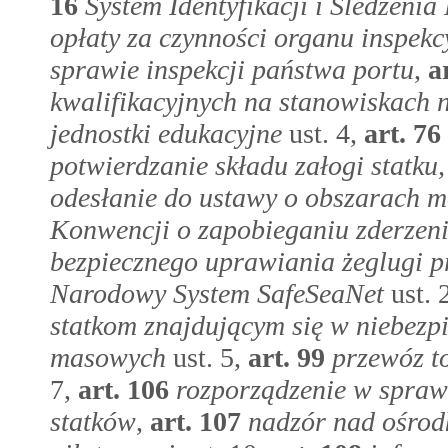
16
System Identyfikacji i Śledzeni
opłaty za czynności organu inspekc
sprawie inspekcji państwa portu
,
a
kwalifikacyjnych na stanowiskach 
jednostki edukacyjne
ust. 4,
art.
76
potwierdzanie składu załogi statku,
odesłanie do ustawy o obszarach mo
Konwencji o zapobieganiu zderzen
bezpiecznego uprawiania żeglugi pr
Narodowy System SafeSeaNet
ust. 
statkom znajdującym się w niebezp
masowych
ust. 5,
art.
99
przewóz t
7,
art.
106
rozporządzenie w sprawi
statków
,
art.
107
nadzór nad ośrodk