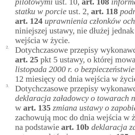
pilotowymi
ust. 10,
art.
108
inform
statku w porcie
ust. 2,
art.
118
podm
art.
124
uprawnienia członków ocho
niniejszej ustawy, nie dłużej jednak
wejścia w życie.
2.
Dotychczasowe przepisy wykonawc
art.
25
pkt 5 ustawy, o której mow
listopada 2000 r. o bezpieczeństwi
12 miesięcy od dnia wejścia w życie
3.
Dotychczasowe przepisy wykonawc
deklaracja załadowcy o towarach n
w
art.
135
zmiana ustawy o zapobie
zachowują moc do dnia wejścia w
na podstawie
art.
10b
deklaracja z