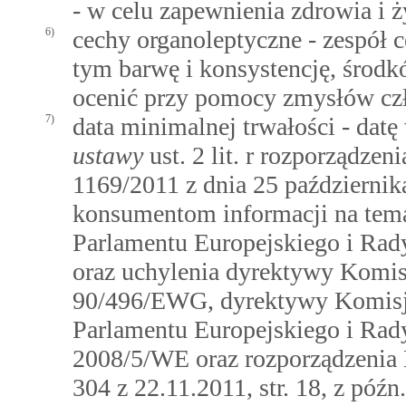
- w celu zapewnienia zdrowia i ż
6)
cechy organoleptyczne - zespół 
tym barwę i konsystencję, środ
ocenić przy pomocy zmysłów cz
7)
data minimalnej trwałości - dat
ustawy
ust. 2 lit. r rozporządze
1169/2011 z dnia 25 październik
konsumentom informacji na tema
Parlamentu Europejskiego i Rad
oraz uchylenia dyrektywy Komi
90/496/EWG, dyrektywy Komisj
Parlamentu Europejskiego i Rad
2008/5/WE oraz rozporządzenia 
304 z 22.11.2011, str. 18, z póź