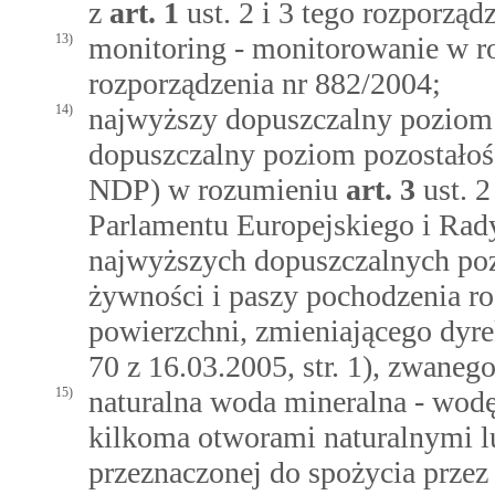
z
art.
1
ust. 2 i 3 tego rozporząd
13)
monitoring - monitorowanie w 
rozporządzenia nr 882/2004;
14)
najwyższy dopuszczalny poziom 
dopuszczalny poziom pozostało
NDP) w rozumieniu
art.
3
ust. 
Parlamentu Europejskiego i Rady
najwyższych dopuszczalnych po
żywności i paszy pochodzenia ro
powierzchni, zmieniającego dy
70 z 16.03.2005, str. 1), zwaneg
15)
naturalna woda mineralna - wo
kilkoma otworami naturalnymi l
przeznaczonej do spożycia przez