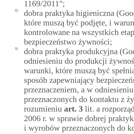
1169/2011";
8)
dobra praktyka higieniczna (Good
które muszą być podjęte, i warun
kontrolowane na wszystkich etap
bezpieczeństwo żywności;
9)
dobra praktyka produkcyjna (Go
odniesieniu do produkcji żywnośc
warunki, które muszą być spełni
sposób zapewniający bezpieczeńs
przeznaczeniem, a w odniesieni
przeznaczonych do kontaktu z ż
rozumieniu
art.
3
lit. a rozporz
2006 r. w sprawie dobrej prakty
i wyrobów przeznaczonych do ko