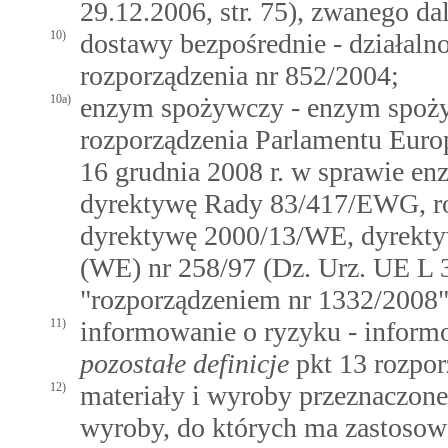
29.12.2006, str. 75), zwanego d
10)
dostawy bezpośrednie - działaln
rozporządzenia nr 852/2004;
10a)
enzym spożywczy - enzym spoż
rozporządzenia Parlamentu Euro
16 grudnia 2008 r. w sprawie e
dyrektywę Rady 83/417/EWG, ro
dyrektywę 2000/13/WE, dyrekty
(WE) nr 258/97 (Dz. Urz. UE L 35
"rozporządzeniem nr 1332/2008"
11)
informowanie o ryzyku - infor
pozostałe definicje
pkt 13 rozpor
12)
materiały i wyroby przeznaczone
wyroby, do których ma zastosow