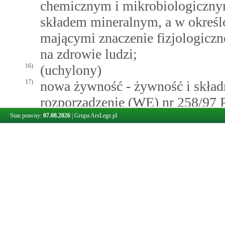
chemicznym i mikrobiologiczny
składem mineralnym, a w określ
mającymi znaczenie fizjologicz
na zdrowie ludzi;
16)
(uchylony)
17)
nowa żywność - żywność i skład
rozporządzenie (WE) nr 258/97 
stycznia 1997 r. dotyczące now
Stan prawny:
07.08.2026
|
Grupa ArsLege.pl
(Dz. Urz. WE L 43 z 14.02.1997,
specjalne, rozdz. 13, t. 18, str.
258/97", zgodnie z
art.
1
tego ro
18)
ocena ryzyka - ocenę ryzyka w 
odniesieniu do organizacji kont
178/2002;