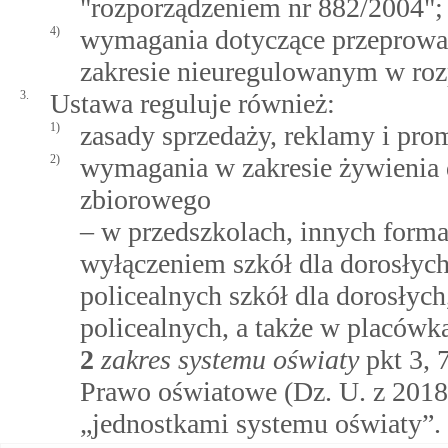
"rozporządzeniem nr 882/2004";
4)
wymagania dotyczące przeprowad
zakresie nieuregulowanym w roz
3.
Ustawa reguluje również:
1)
zasady sprzedaży, reklamy i pr
2)
wymagania w zakresie żywienia 
zbiorowego
– w przedszkolach, innych form
wyłączeniem szkół dla dorosłych
policealnych szkół dla dorosłych
policealnych, a także w placów
2
zakres systemu oświaty
pkt 3, 7
Prawo oświatowe (Dz. U. z 2018 r
„jednostkami systemu oświaty”.