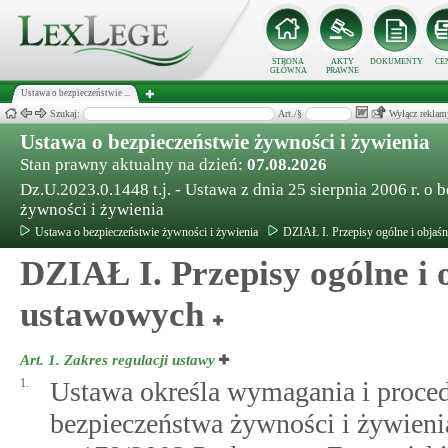
STRONA
AKTY
DOKUMENTY
CE
GŁÓWNA
PRAWNE
Ustawa o bezpieczeństwie ...
Szukaj:
Art./§
Wyłącz reklam
Ustawa o bezpieczeństwie żywności i żywienia
Stan prawny aktualny na dzień:
07.08.2026
Dz.U.2023.0.1448 t.j. - Ustawa z dnia 25 sierpnia 2006 r. o 
żywności i żywienia
Ustawa o bezpieczeństwie żywności i żywienia
DZIAŁ I. Przepisy ogólne i objaś
DZIAŁ I. Przepisy ogólne i 
ustawowych
Art. 1.
Zakres regulacji ustawy
1.
Ustawa określa wymagania i proced
bezpieczeństwa żywności i żywieni