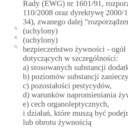
Rady (EWG) nr 1601/91, rozporz
110/2008 oraz dyrektywę 2000/1
34), zwanego dalej "rozporządz
3)
(uchylony)
4)
(uchylony)
5)
bezpieczeństwo żywności - ogół
dotyczących w szczególności:
a) stosowanych substancji doda
b) poziomów substancji zanieczy
c) pozostałości pestycydów,
d) warunków napromieniania ży
e) cech organoleptycznych,
i działań, które muszą być pode
lub obrotu żywnością