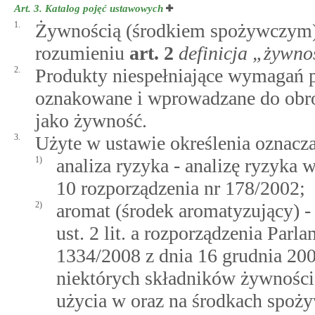
Art. 3.
Katalog pojęć ustawowych
1.
Żywnością (środkiem spożywczym) j
rozumieniu
art.
2
definicja „żywno
2.
Produkty niespełniające wymagań
oznakowane i wprowadzane do obrot
jako żywność.
3.
Użyte w ustawie określenia oznacza
1)
analiza ryzyka - analizę ryzyka
10 rozporządzenia nr 178/2002;
2)
aromat (środek aromatyzujący) 
ust. 2 lit. a rozporządzenia Par
1334/2008 z dnia 16 grudnia 200
niektórych składników żywności
użycia w oraz na środkach spoż