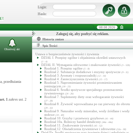
Login:
Hasło:
U!
08.08.2026
Zaloguj się, aby pozbyć się reklam.
Historia zmian
Spis Treści
Obserwuj akt
Ustawa o bezpieczeństwie żywności i żywienia
DZIAŁ I. Przepisy ogólne i objaśnienia określeń ustawowych
(1 - 4)
DZIAŁ II. Wymagania zdrowotne i znakowanie żywności
(5 - 52b)
Rozdział 1. Przepisy ogólne
(5 - 8)
Rozdział 2. Substancje dodatkowe i enzymy spożywcze
(9 - 11)
Rozdział 3. Aromaty i rozpuszczalniki
(12 - 14)
Rozdział 4. Zanieczyszczenia żywności
(15 - 17)
a, przedłużania
Rozdział 5. Napromienianie żywności promieniowaniem
jonizującym
(18 - 23)
Rozdział 6. Środki spożywcze specjalnego przeznaczenia
żywieniowego
(24 - 26)
Rozdział 7. Suplementy diety oraz wzbogacanie żywności
art.
1
zakres
ust. 2
(27 - 28)
Rozdział 8. Żywność wprowadzana po raz pierwszy do obrotu
(29 - 32)
Rozdział 9. Naturalne wody mineralne, wody źródlane i wody
stołowe
(33 - 40)
Rozdział 10. Grzyby i przetwory grzybowe
(41 - 44)
Rozdział 10a. Rolniczy handel detaliczny
(44a - 44a)
Rozdział 11. Znakowanie żywności
(45 - 52)
Rozdział 12. Oświadczenia żywieniowe i zdrowotne
(52a - 58)
Dział IIa. Środki spożywcze oraz żywienie dzieci i młodzieży w