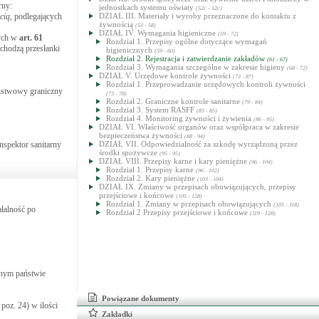
rny:
jednostkach systemu oświaty
(52c - 52c)
cią
, podlegających
DZIAŁ III. Materiały i wyroby przeznaczone do kontaktu z
żywnością
(53 - 58)
DZIAŁ IV. Wymagania higieniczne
(59 - 72)
nych w
art.
61
Rozdział 1. Przepisy ogólne dotyczące wymagań
chodzą przesłanki
higienicznych
(59 - 60)
Rozdział 2. Rejestracja i zatwierdzanie zakładów
(61 - 67)
Rozdział 3. Wymagania szczególne w zakresie higieny
(68 - 72)
DZIAŁ V. Urzędowe kontrole żywności
(73 - 87)
Rozdział 1. Przeprowadzanie urzędowych kontroli żywności
aństwowy graniczny
(73 - 78)
Rozdział 2. Graniczne kontrole sanitarne
(79 - 84)
Rozdział 3. System RASFF
(85 - 85)
Rozdział 4. Monitoring żywności i żywienia
(86 - 95)
DZIAŁ VI. Właściwość organów oraz współpraca w zakresie
bezpieczeństwa żywności
(88 - 94)
nspektor sanitarny
DZIAŁ VII. Odpowiedzialność za szkodę wyrządzoną przez
środki spożywcze
(95 - 95)
DZIAŁ VIII. Przepisy karne i kary pieniężne
(96 - 104)
Rozdział 1. Przepisy karne
(96 - 102)
Rozdział 2. Kary pieniężne
(103 - 104)
DZIAŁ IX. Zmiany w przepisach obowiązujących, przepisy
przejściowe i końcowe
(105 - 128)
Rozdział 1. Zmiany w przepisach obowiązujących
(105 - 118)
ałalność po
Rozdział 2 Przepisy przejściowe i końcowe
(119 - 128)
nnym państwie
Powiązane dokumenty
poz. 24) w ilości
Zakładki