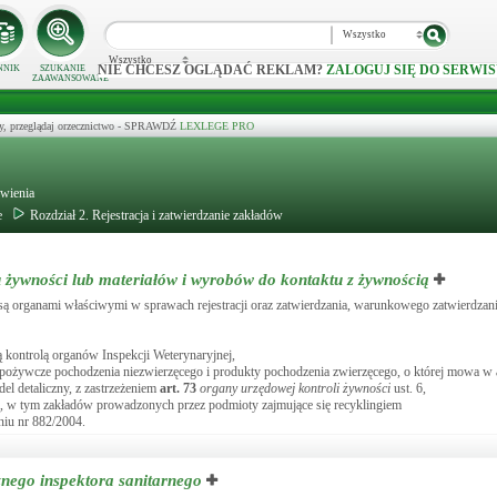
Wszystko
Wszystko
NIE CHCESZ OGLĄDAĆ REKLAM?
ZALOGUJ SIĘ DO SERWIS
NNIK
SZUKANIE
ZAAWANSOWANE
y, przeglądaj orzecznictwo - SPRAWDŹ
LEXLEGE PRO
ywienia
e
Rozdział 2. Rejestracja i zatwierdzanie zakładów
u żywności lub materiałów i wyrobów do kontaktu z żywnością
ą organami właściwymi w sprawach rejestracji oraz zatwierdzania, warunkowego zatwierdzani
 kontrolą organów Inspekcji Weterynaryjnej,
spożywcze pochodzenia niezwierzęcego i produkty pochodzenia zwierzęcego, o której mowa w
l detaliczny, z zastrzeżeniem
art.
73
organy urzędowej kontroli żywności
ust. 6,
ą, w tym zakładów prowadzonych przez podmioty zajmujące się recyklingiem
niu nr 882/2004.
nego inspektora sanitarnego