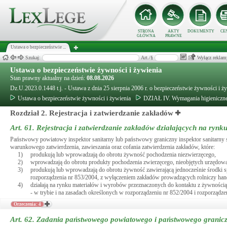
STRONA
AKTY
DOKUMENTY
CE
GŁÓWNA
PRAWNE
Ustawa o bezpieczeństwie ...
Szukaj:
Art./§
Wyłącz reklam
Ustawa o bezpieczeństwie żywności i żywienia
Stan prawny aktualny na dzień:
08.08.2026
Dz.U.2023.0.1448 t.j. - Ustawa z dnia 25 sierpnia 2006 r. o bezpieczeństwie żywności i ż
Ustawa o bezpieczeństwie żywności i żywienia
DZIAŁ IV. Wymagania higieniczn
Rozdział 2. Rejestracja i zatwierdzanie zakładów
Art. 61.
Rejestracja i zatwierdzanie zakładów działających na rynk
Państwowy powiatowy inspektor sanitarny lub państwowy graniczny inspektor sanitarny s
warunkowego zatwierdzenia, zawieszania oraz cofania zatwierdzenia zakładów, które:
1)
produkują lub wprowadzają do obrotu żywność pochodzenia niezwierzęcego,
2)
wprowadzają do obrotu produkty pochodzenia zwierzęcego, nieobjętych urzędową
3)
produkują lub wprowadzają do obrotu żywność zawierającą jednocześnie środki 
rozporządzenia nr 853/2004, z wyłączeniem zakładów prowadzących rolniczy hande
4)
działają na rynku materiałów i wyrobów przeznaczonych do kontaktu z żywności
- w trybie i na zasadach określonych w rozporządzeniu nr 852/2004 i rozporządze
Orzeczenia: 4
Art. 62.
Zadania państwowego powiatowego i państwowego granicz