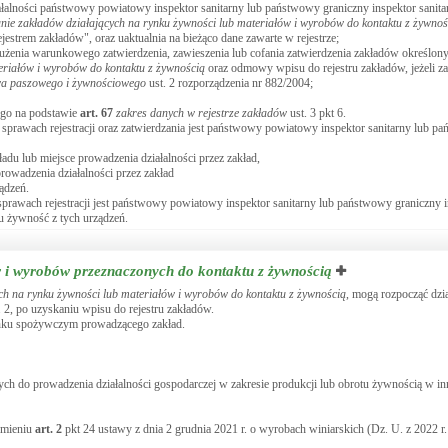
ałalności państwowy powiatowy inspektor sanitarny lub państwowy graniczny inspektor sanita
zanie zakładów działających na rynku żywności lub materiałów i wyrobów do kontaktu z żywnoś
jestrem zakładów", oraz uaktualnia na bieżąco dane zawarte w rejestrze;
łużenia warunkowego zatwierdzenia, zawieszenia lub cofania zatwierdzenia zakładów określo
teriałów i wyrobów do kontaktu z żywnością
oraz odmowy wpisu do rejestru zakładów, jeżeli za
twa paszowego i żywnościowego
ust. 2 rozporządzenia nr 882/2004;
ego na podstawie
art.
67
zakres danych w rejestrze zakładów
ust. 3 pkt 6.
rawach rejestracji oraz zatwierdzania jest państwowy powiatowy inspektor sanitarny lub p
du lub miejsce prowadzenia działalności przez zakład,
owadzenia działalności przez zakład
ądzeń.
awach rejestracji jest państwowy powiatowy inspektor sanitarny lub państwowy graniczny i
u żywność z tych urządzeń.
w i wyrobów przeznaczonych do kontaktu z żywnością
cych na rynku żywności lub materiałów i wyrobów do kontaktu z żywnością
, mogą rozpocząć dzi
2, po uzyskaniu wpisu do rejestru zakładów.
ynku spożywczym prowadzącego zakład.
h do prowadzenia działalności gospodarczej w zakresie produkcji lub obrotu żywnością w i
umieniu
art.
2
pkt 24 ustawy z dnia 2 grudnia 2021 r. o wyrobach winiarskich (Dz. U. z 2022 r. 