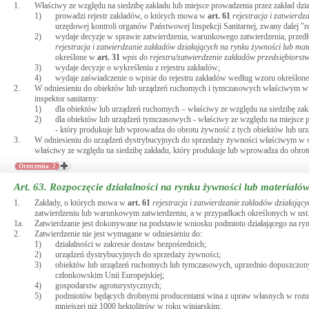
1.
Właściwy ze względu na siedzibę zakładu lub miejsce prowadzenia przez zakład dzi
1)
prowadzi rejestr zakładów, o których mowa w
art.
61
rejestracja i zatwierd
urzędowej kontroli organów Państwowej Inspekcji Sanitarnej, zwany dalej "re
2)
wydaje decyzje w sprawie zatwierdzenia, warunkowego zatwierdzenia, przed
rejestracja i zatwierdzanie zakładów działających na rynku żywności lub ma
określone w
art.
31
wpis do rejestru/zatwierdzenie zakładów przedsiębiors
3)
wydaje decyzje o wykreśleniu z rejestru zakładów;
4)
wydaje zaświadczenie o wpisie do rejestru zakładów według wzoru określon
2.
W odniesieniu do obiektów lub urządzeń ruchomych i tymczasowych właściwym w sp
inspektor sanitarny:
1)
dla obiektów lub urządzeń ruchomych – właściwy ze względu na siedzibę zakła
2)
dla obiektów lub urządzeń tymczasowych - właściwy ze względu na miejsce pr
- który produkuje lub wprowadza do obrotu żywność z tych obiektów lub urz
3.
W odniesieniu do urządzeń dystrybucyjnych do sprzedaży żywności właściwym w spr
właściwy ze względu na siedzibę zakładu, który produkuje lub wprowadza do obrot
Orzeczenia: 2
Art. 63.
Rozpoczęcie działalności na rynku żywności lub materiałó
1.
Zakłady, o których mowa w
art.
61
rejestracja i zatwierdzanie zakładów działają
zatwierdzeniu lub warunkowym zatwierdzeniu, a w przypadkach określonych w ust. 
1a.
Zatwierdzanie jest dokonywane na podstawie wniosku podmiotu działającego na r
2.
Zatwierdzenie nie jest wymagane w odniesieniu do:
1)
działalności w zakresie dostaw bezpośrednich;
2)
urządzeń dystrybucyjnych do sprzedaży żywności;
3)
obiektów lub urządzeń ruchomych lub tymczasowych, uprzednio dopuszczonyc
członkowskim Unii Europejskiej;
4)
gospodarstw agroturystycznych;
5)
podmiotów będących drobnymi producentami wina z upraw własnych w roz
mniejszej niż 1000 hektolitrów w roku winiarskim;