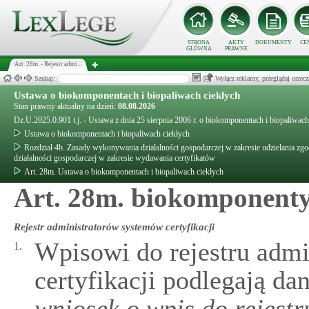
STRONA
AKTY
DOKUMENTY
CE
GŁÓWNA
PRAWNE
Art. 28m. - Rejestr admi...
Szukaj:
Wyłącz reklamy, przeglądaj orz
Ustawa o biokomponentach i biopaliwach ciekłych
Stan prawny aktualny na dzień:
08.08.2026
Dz.U.2025.0.901 t.j. - Ustawa z dnia 25 sierpnia 2006 r. o biokomponentach i biopaliwach
Ustawa o biokomponentach i biopaliwach ciekłych
Rozdział 4b. Zasady wykonywania działalności gospodarczej w zakresie udzielania zgo
działalności gospodarczej w zakresie wydawania certyfikatów
Art. 28m. Ustawa o biokomponentach i biopaliwach ciekłych
Art. 28m. biokomponent
Rejestr administratorów systemów certyfikacji
Wpisowi do rejestru adm
1.
certyfikacji podlegają d
wniosek o wpis do rejest