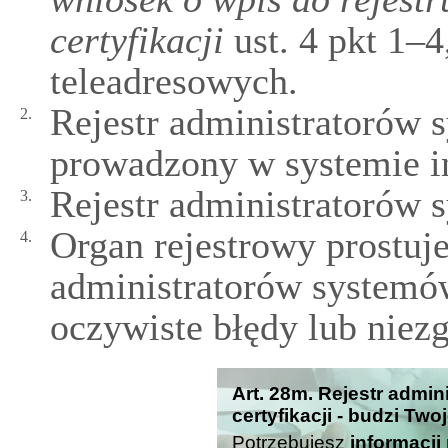
certyfikacji
ust. 4 pkt 1–
teleadresowych.
Rejestr administratorów 
2.
prowadzony w systemie 
Rejestr administratorów s
3.
Organ rejestrowy prostuje
4.
administratorów systemów
oczywiste błędy lub niez
Art. 28m. Rejestr admi
certyfikacji - budzi Two
Potrzebujesz
informacji