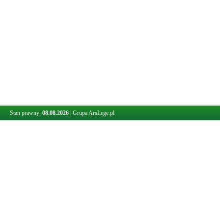
Stan prawny:
08.08.2026
|
Grupa ArsLege.pl