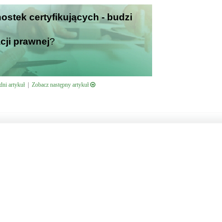
nostek certyfikujących - budzi
cji prawnej
?
ni artykuł
|
Zobacz następny artykuł