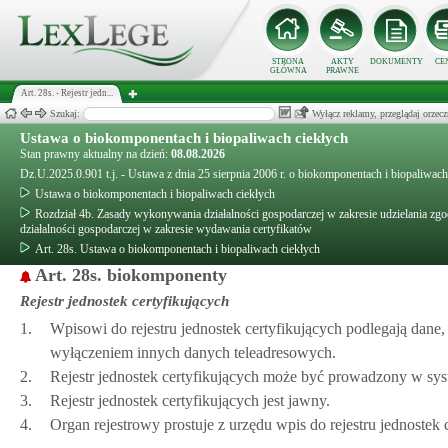
STRONA
AKTY
DOKUMENTY
CE
GŁÓWNA
PRAWNE
Art. 28s. - Rejestr jedn...
Szukaj:
Wyłącz reklamy, przeglądaj orz
Ustawa o biokomponentach i biopaliwach ciekłych
Stan prawny aktualny na dzień:
08.08.2026
Dz.U.2025.0.901 t.j. - Ustawa z dnia 25 sierpnia 2006 r. o biokomponentach i biopaliwach
Ustawa o biokomponentach i biopaliwach ciekłych
Rozdział 4b. Zasady wykonywania działalności gospodarczej w zakresie udzielania zgo
działalności gospodarczej w zakresie wydawania certyfikatów
Art. 28s. Ustawa o biokomponentach i biopaliwach ciekłych
Art. 28s. biokomponenty
Rejestr jednostek certyfikujących
1.
Wpisowi do rejestru jednostek certyfikujących podlegają dan
wyłączeniem innych danych teleadresowych.
2.
Rejestr jednostek certyfikujących może być prowadzony w sy
3.
Rejestr jednostek certyfikujących jest jawny.
4.
Organ rejestrowy prostuje z urzędu wpis do rejestru jednostek