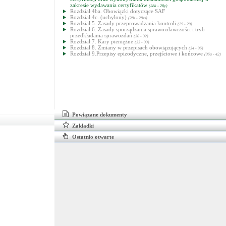
zakresie wydawania certyfikatów
(28k - 28y)
Rozdział 4ba. Obowiązki dotyczące SAF
Rozdział 4c. (uchylony)
(28z - 28zs)
Rozdział 5. Zasady przeprowadzania kontroli
(29 - 29)
Rozdział 6. Zasady sporządzania sprawozdawczości i tryb
przedkładania sprawozdań
(30 - 32)
Rozdział 7. Kary pieniężne
(33 - 33)
Rozdział 8. Zmiany w przepisach obowiązujących
(34 - 35)
Rozdział 9.Przepisy epizodyczne, przejściowe i końcowe
(35a - 42)
Powiązane dokumenty
Zakładki
Ostatnio otwarte