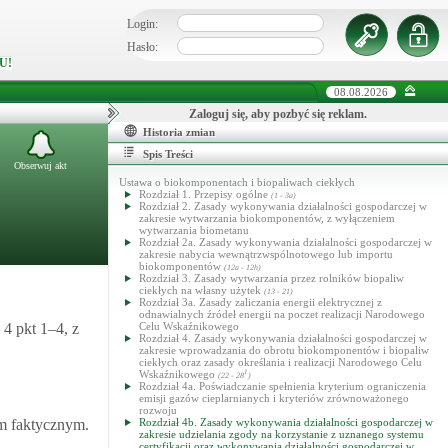
Login:
Hasło:
U!
08.08.2026
Zaloguj się, aby pozbyć się reklam.
Historia zmian
Spis Treści
Obserwuj akt
Ustawa o biokomponentach i biopaliwach ciekłych
Rozdział 1. Przepisy ogólne
(1 - 3a)
Rozdział 2. Zasady wykonywania działalności gospodarczej w
zakresie wytwarzania biokomponentów, z wyłączeniem
wytwarzania biometanu
Rozdział 2a. Zasady wykonywania działalności gospodarczej w
zakresie nabycia wewnątrzwspólnotowego lub importu
biokomponentów
(12a - 12h)
Rozdział 3. Zasady wytwarzania przez rolników biopaliw
ciekłych na własny użytek
(13 - 21)
Rozdział 3a. Zasady zaliczania energii elektrycznej z
odnawialnych źródeł energii na poczet realizacji Narodowego
 4 pkt 1–4, z
Celu Wskaźnikowego
Rozdział 4. Zasady wykonywania działalności gospodarczej w
zakresie wprowadzania do obrotu biokomponentów i biopaliw
ciekłych oraz zasady określania i realizacji Narodowego Celu
Wskaźnikowego
1
(22 - 28
)
Rozdział 4a. Poświadczanie spełnienia kryterium ograniczenia
emisji gazów cieplarnianych i kryteriów zrównoważonego
rozwoju
em faktycznym.
Rozdział 4b. Zasady wykonywania działalności gospodarczej w
zakresie udzielania zgody na korzystanie z uznanego systemu
certyfikacji oraz wykonywania działalności gospodarczej w