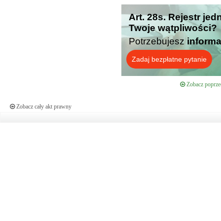
Art. 28s. Rejestr jed
Twoje wątpliwości?
Potrzebujesz
informa
Zadaj bezpłatne pytanie
Zobacz poprzed
Zobacz cały akt prawny