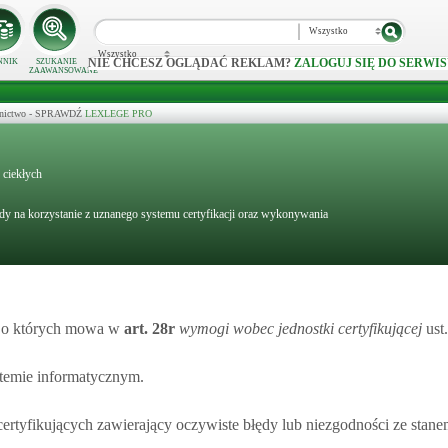
Wszystko
Wszystko
NIE CHCESZ OGLĄDAĆ REKLAM?
ZALOGUJ SIĘ DO SERWIS
NNIK
SZUKANIE
ZAAWANSOWANE
ecznictwo - SPRAWDŹ
LEXLEGE PRO
 ciekłych
dy na korzystanie z uznanego systemu certyfikacji oraz wykonywania
e, o których mowa w
art.
28r
wymogi wobec jednostki certyfikującej
ust.
stemie informatycznym.
 certyfikujących zawierający oczywiste błędy lub niezgodności ze stan