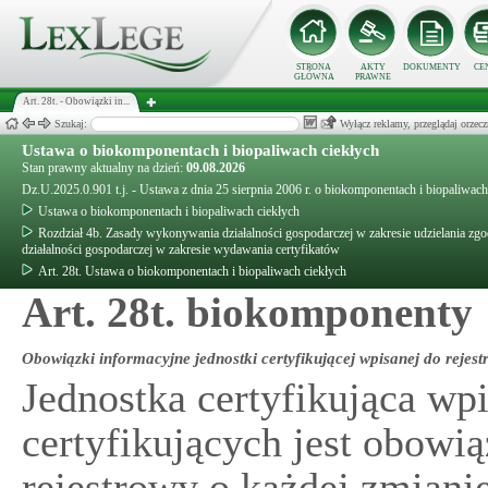
STRONA
AKTY
DOKUMENTY
CE
GŁÓWNA
PRAWNE
Art. 28t. - Obowiązki in...
Szukaj:
Wyłącz reklamy, przeglądaj orz
Ustawa o biokomponentach i biopaliwach ciekłych
Stan prawny aktualny na dzień:
09.08.2026
Dz.U.2025.0.901 t.j. - Ustawa z dnia 25 sierpnia 2006 r. o biokomponentach i biopaliwach
Ustawa o biokomponentach i biopaliwach ciekłych
Rozdział 4b. Zasady wykonywania działalności gospodarczej w zakresie udzielania zgo
działalności gospodarczej w zakresie wydawania certyfikatów
Art. 28t. Ustawa o biokomponentach i biopaliwach ciekłych
Art. 28t. biokomponenty
Obowiązki informacyjne jednostki certyfikującej wpisanej do rejest
Jednostka certyfikująca wpi
certyfikujących jest obowi
rejestrowy o każdej zmiani