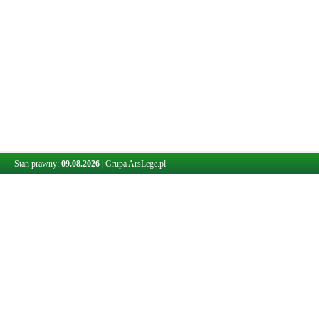
Stan prawny:
09.08.2026
|
Grupa ArsLege.pl