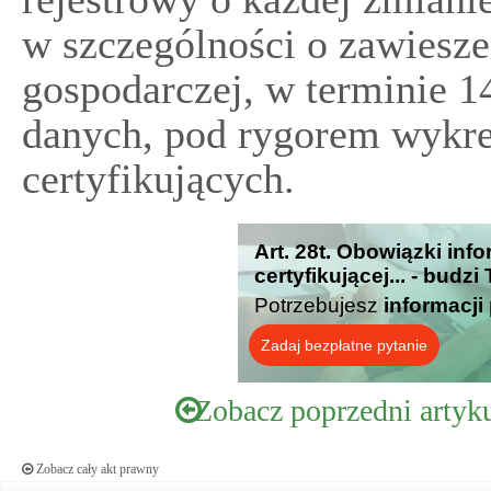
w szczególności o zawiesz
gospodarczej, w terminie 1
danych, pod rygorem wykreś
certyfikujących.
Art. 28t. Obowiązki inf
certyfikującej... - budz
Potrzebujesz
informacji
Zadaj bezpłatne pytanie
Zobacz poprzedni artyk
Zobacz cały akt prawny