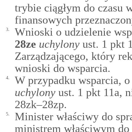
trybie ciągłym do czasu 
finansowych przeznaczon
Wnioski o udzielenie ws
3.
28ze
uchylony
ust. 1 pkt 
Zarządzającego, który r
wnioski do wsparcia.
W przypadku wsparcia, 
4.
uchylony
ust. 1 pkt 11a, n
28zk–28zp.
Minister właściwy do sp
5.
ministrem właściwym do 