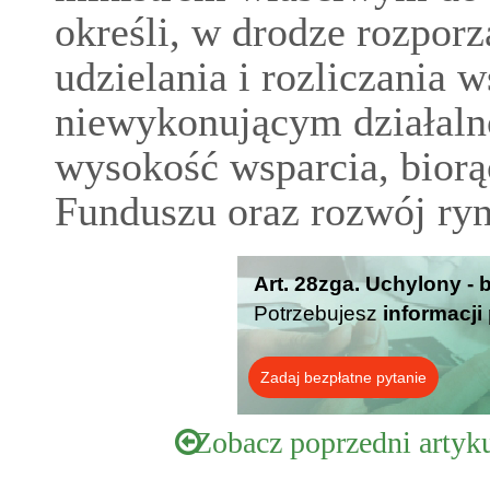
określi, w drodze rozpor
udzielania i rozliczania
niewykonującym działaln
wysokość wsparcia, biorą
Funduszu oraz rozwój ry
Art. 28zga. Uchylony - 
Potrzebujesz
informacji
Zadaj bezpłatne pytanie
Zobacz poprzedni artyk