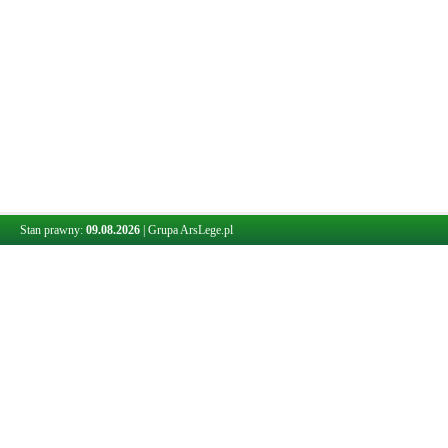
Stan prawny:
09.08.2026
|
Grupa ArsLege.pl