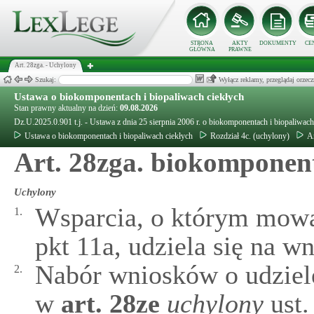
STRONA
AKTY
DOKUMENTY
CE
GŁÓWNA
PRAWNE
Art. 28zga. - Uchylony
Szukaj:
Wyłącz reklamy, przeglądaj orz
Ustawa o biokomponentach i biopaliwach ciekłych
Stan prawny aktualny na dzień:
09.08.2026
Dz.U.2025.0.901 t.j. - Ustawa z dnia 25 sierpnia 2006 r. o biokomponentach i biopaliwach
Ustawa o biokomponentach i biopaliwach ciekłych
Rozdział 4c. (uchylony)
A
Art. 28zga. biokomponen
Uchylony
Wsparcia, o którym mow
1.
pkt 11a, udziela się na w
Nabór wniosków o udziel
2.
w
art.
28ze
uchylony
ust.