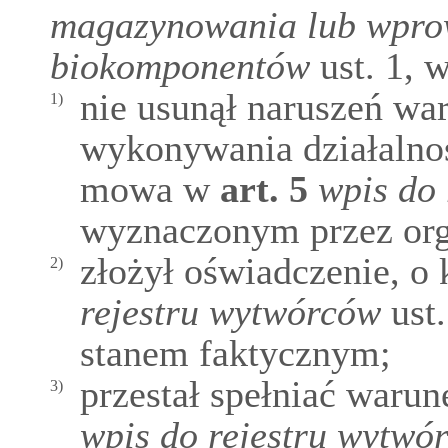
magazynowania lub wpro
biokomponentów
ust. 1, 
nie usunął naruszeń w
1)
wykonywania działalnoś
mowa w
art.
5
wpis do
wyznaczonym przez org
złożył oświadczenie, 
2)
rejestru wytwórców
ust.
stanem faktycznym;
przestał spełniać waru
3)
wpis do rejestru wytwó