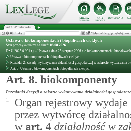
STRONA
AKTY
DOKUMENTY
CE
GŁÓWNA
PRAWNE
Art. 8. - Przesłanki dec...
Szukaj:
Wyłącz reklamy, przeglądaj orz
Ustawa o biokomponentach i biopaliwach ciekłych
Stan prawny aktualny na dzień:
08.08.2026
Dz.U.2025.0.901 t.j. - Ustawa z dnia 25 sierpnia 2006 r. o biokomponentach i biopaliwach
Ustawa o biokomponentach i biopaliwach ciekłych
Rozdział 2. Zasady wykonywania działalności gospodarczej w zakresie wytwarzania 
Art. 8. Ustawa o biokomponentach i biopaliwach ciekłych
Art. 8. biokomponenty
Przesłanki decyzji o zakazie wykonywania działalności gospodarc
Organ rejestrowy wydaje
1.
przez wytwórcę działalno
w
art.
4
działalność w za