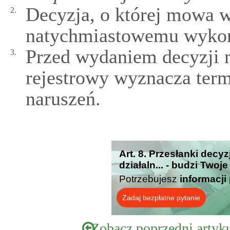
Decyzja, o której mowa w
2.
natychmiastowemu wykon
Przed wydaniem decyzji n
3.
rejestrowy wyznacza term
naruszeń.
Art. 8. Przesłanki decy
działaln... - budzi Twoj
Potrzebujesz
informacji
Zadaj bezpłatne pytanie
Zobacz poprzedni artyk