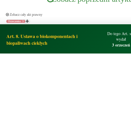
Zobacz cały akt prawny
Orzeczenia: 3
Do tego Art. 
Art. 8. Ustawa o biokomponentach i
wydał
biopaliwach ciekłych
3 orzeczeń