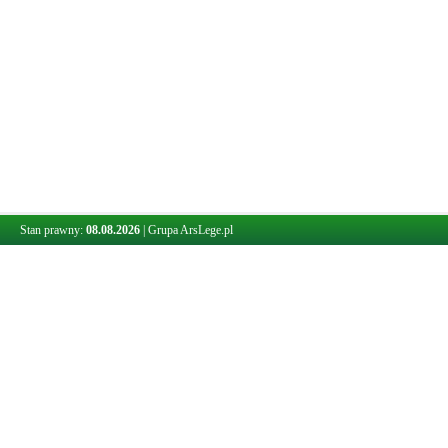
Stan prawny:
08.08.2026
|
Grupa ArsLege.pl