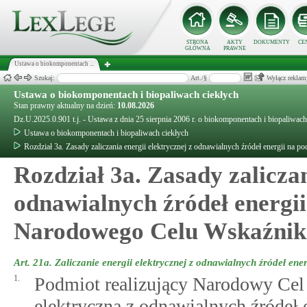
STRONA
AKTY
DOKUMENTY
CE
GŁÓWNA
PRAWNE
Ustawa o biokomponentach ...
Szukaj:
Art./§
Wyłącz reklam
Ustawa o biokomponentach i biopaliwach ciekłych
Stan prawny aktualny na dzień:
10.08.2026
Dz.U.2025.0.901 t.j. - Ustawa z dnia 25 sierpnia 2006 r. o biokomponentach i biopaliwach
Ustawa o biokomponentach i biopaliwach ciekłych
Rozdział 3a. Zasady zaliczania energii elektrycznej z odnawialnych źródeł energii na
Rozdział 3a. Zasady zaliczan
odnawialnych źródeł energii 
Narodowego Celu Wskaźni
Art. 21a.
Zaliczanie energii elektrycznej z odnawialnych źródeł en
1.
Podmiot realizujący Narodowy Ce
elektryczną z odnawialnych źródeł