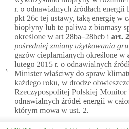
r. o odnawialnych źródłach energii
pkt 26c tej ustawy, taką energię w c
biopłyny lub te paliwa z biomasy 
określone w art 28ba–28bcb i
art.
pośredniej zmiany użytkowania gr
gazów cieplarnianych określone w
lutego 2015 r. o odnawialnych źródł
5.
Minister właściwy do spraw klimatu
każdego roku, w drodze obwieszc
Rzeczypospolitej Polskiej Monitor P
odnawialnych źródeł energii w całośc
którym mowa w ust. 2.