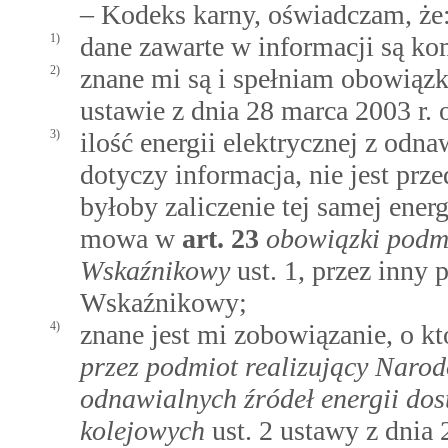
– Kodeks karny, oświadczam, że
1)
dane zawarte w informacji są ko
2)
znane mi są i spełniam obowiąz
ustawie z dnia 28 marca 2003 r. 
3)
ilość energii elektrycznej z odn
dotyczy informacja, nie jest pr
byłoby zaliczenie tej samej ener
mowa w
art.
23
obowiązki podm
Wskaźnikowy
ust. 1, przez inny
Wskaźnikowy;
4)
znane jest mi zobowiązanie, o
przez podmiot realizujący Narod
odnawialnych źródeł energii do
kolejowych
ust. 2 ustawy z dnia 