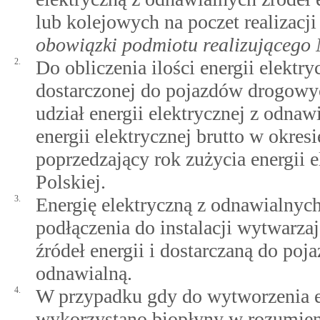
lub kolejowych na poczet realizac
obowiązki podmiotu realizująceg
2.
Do obliczenia ilości energii elektr
dostarczonej do pojazdów drogowyc
udział energii elektrycznej z odnaw
energii elektrycznej brutto w okres
poprzedzający rok zużycia energii 
Polskiej.
3.
Energię elektryczną z odnawialnych
podłączenia do instalacji wytwarza
źródeł energii i dostarczaną do poj
odnawialną.
4.
W przypadku gdy do wytworzenia ene
wykorzystano biopłyny w rozumie