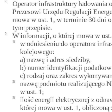
4.
Operator infrastruktury ładowania 
Prezesowi Urzędu Regulacji Energet
mowa w ust. 1, w terminie 30 dni 
tym przepisie.
5.
W informacji, o której mowa w ust.
1)
w odniesieniu do operatora infr
kolejowego:
a) nazwę i adres siedziby,
b) numer identyfikacji podatkow
c) rodzaj oraz zakres wykonywan
2)
nazwę podmiotu realizującego
w ust. 1;
3)
ilość energii elektrycznej z odn
której mowa w ust. 1, obliczon