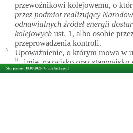
przewoźnikowi kolejowemu, o kt
przez podmiot realizujący Narodow
odnawialnych źródeł energii dosta
kolejowych
ust. 1, albo osobie prz
przeprowadzenia kontroli.
3.
Upoważnienie, o którym mowa w ust
1)
imię, nazwisko oraz stanowisko 
Stan prawny:
10.08.2026
|
Grupa ArsLege.pl
uprawnionego do przeprowadzeni
2)
oznaczenie podmiotu kontrolow
3)
określenie zakresu przedmiotowe
4)
wskazanie daty rozpoczęcia i pr
5)
wskazanie podstawy prawnej kon
6)
oznaczenie organu kontroli;
7)
określenie daty i miejsca wysta