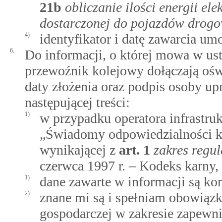
21b
obliczanie ilości energii el
dostarczonej do pojazdów drogo
4)
identyfikator i datę zawarcia um
6.
Do informacji, o której mowa w ust.
przewoźnik kolejowy dołączają ośw
daty złożenia oraz podpis osoby up
następującej treści:
1)
w przypadku operatora infrastru
„Świadomy odpowiedzialności ka
wynikającej z
art.
1
zakres regul
czerwca 1997 r. – Kodeks karny,
1)
dane zawarte w informacji są ko
2)
znane mi są i spełniam obowiązk
gospodarczej w zakresie zapewni