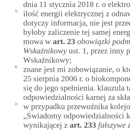
dnia 11 stycznia 2018 r. o elekt
3)
ilość energii elektrycznej z odn
dotyczy informacja, nie jest pr
byłoby zaliczenie tej samej ener
mowa w
art.
23
obowiązki podm
Wskaźnikowy
ust. 1, przez inny
Wskaźnikowy;
4)
znane jest mi zobowiązanie, o
25 sierpnia 2006 r. o biokompon
się do jego spełnienia. klauzula 
odpowiedzialności karnej za skł
2)
w przypadku przewoźnika kolej
„Świadomy odpowiedzialności ka
wynikającej z
art.
233
fałszywe 