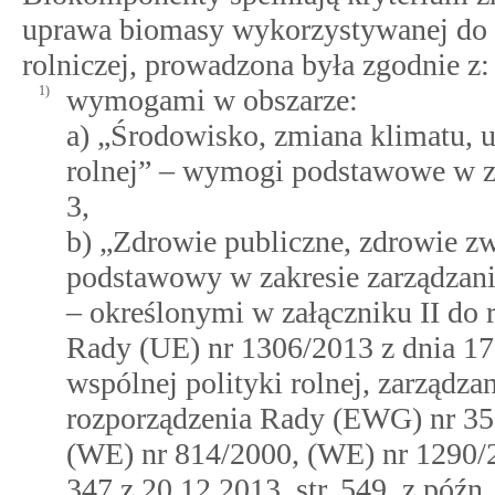
uprawa biomasy wykorzystywanej do i
rolniczej, prowadzona była zgodnie z:
1)
wymogami w obszarze:
a) „Środowisko, zmiana klimatu, 
rolnej” – wymogi podstawowe w 
3,
b) „Zdrowie publiczne, zdrowie zw
podstawowy w zakresie zarządza
– określonymi w załączniku II do 
Rady (UE) nr 1306/2013 z dnia 17
wspólnej polityki rolnej, zarządza
rozporządzenia Rady (EWG) nr 35
(WE) nr 814/2000, (WE) nr 1290/
347 z 20.12.2013, str. 549, z późn