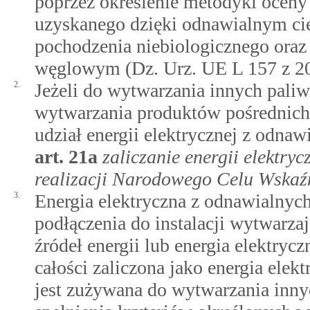
poprzez określenie metodyki oceny 
uzyskanego dzięki odnawialnym c
pochodzenia niebiologicznego ora
węglowym (Dz. Urz. UE L 157 z 20.
2.
Jeżeli do wytwarzania innych pali
wytwarzania produktów pośrednich 
udział energii elektrycznej z odnawi
art.
21a
zaliczanie energii elektry
realizacji Narodowego Celu Wska
3.
Energia elektryczna z odnawialnych
podłączenia do instalacji wytwarza
źródeł energii lub energia elektrycz
całości zaliczona jako energia elekt
jest zużywana do wytwarzania inn