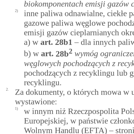
biokomponentach emisji gazów c
2)
inne paliwa odnawialne, ciekłe 
gazowe paliwa węglowe pochodzą
emisji gazów cieplarnianych okr
a) w
art.
28b1
– dla innych pal
2
b) w
art.
28b
wymóg ograniczen
węglowych pochodzących z recyk
pochodzących z recyklingu lub
recyklingu.
2.
Za dokumenty, o których mowa w us
wystawione:
1)
w innym niż Rzeczpospolita Pol
Europejskiej, w państwie człon
Wolnym Handlu (EFTA) – stron