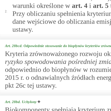
warunki określone w
art.
4
i
art.
5
2.
Przy obliczaniu spełnienia kryteri
dane wejściowe do obliczania emis
ustawy.
Art. 28bcd.
Odpowiednie stosowanie do biopłynów kryteriów zrów
Kryteria zrównoważonego rozwoju ok
ryzyko spowodowania pośredniej zmi
odpowiednio do biopłynów w rozumi
2015 r. o odnawialnych źródłach ener
pkt 26c tej ustawy.
Art. 28bd.
Uchylony
Biokomponenty spełniają kryterium zr