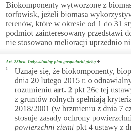
Biokomponenty wytworzone z biomasy 
torfowisk, jeżeli biomasa wykorzysty
terenów, które w okresie od 1 do 31 s
podmiot zainteresowany przedstawi d
nie stosowano melioracji uprzednio n
Art. 28bca.
Indywidualny plan gospodarki glebą
1.
Uznaje się, że biokomponenty, bi
dnia 20 lutego 2015 r. o odnawialn
rozumieniu
art.
2
pkt 26c tej usta
z gruntów rolnych spełniają kryter
2018/2001 (w brzmieniu z dnia 7 cze
stosuje zasady ochrony powierzchn
powierzchni ziemi
pkt 4 ustawy z d