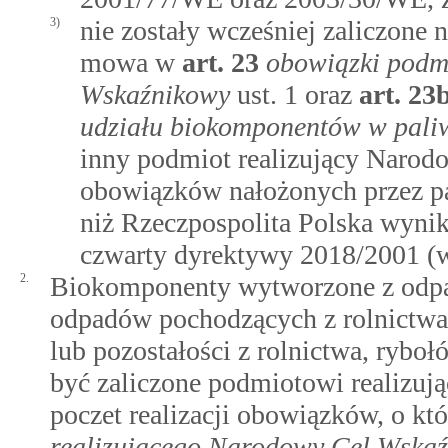
3)
nie zostały wcześniej zaliczone 
mowa w
art.
23
obowiązki podm
Wskaźnikowy
ust. 1 oraz
art.
23
udziału biokomponentów w paliw
inny podmiot realizujący Narod
obowiązków nałożonych przez pa
niż Rzeczpospolita Polska wyni
czwarty dyrektywy 2018/2001 (w 
2.
Biokomponenty wytworzone z odpad
odpadów pochodzących z rolnictwa,
lub pozostałości z rolnictwa, rybo
być zaliczone podmiotowi realiz
poczet realizacji obowiązków, o 
realizującego Narodowy Cel Wska