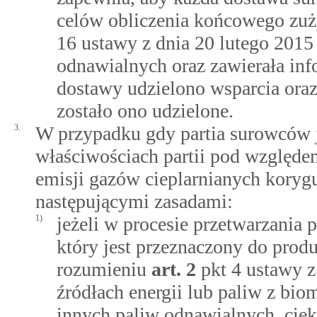
celów obliczenia końcowego zuż
16 ustawy z dnia 20 lutego 2015 
odnawialnych oraz zawierała info
dostawy udzielono wsparcia oraz 
zostało ono udzielone.
3.
W przypadku gdy partia surowców j
właściwościach partii pod względ
emisji gazów cieplarnianych korygu
następującymi zasadami:
1)
jeżeli w procesie przetwarzania 
który jest przeznaczony do pro
rozumieniu
art.
2
pkt 4 ustawy z
źródłach energii lub paliw z bi
innych paliw odnawialnych, cie