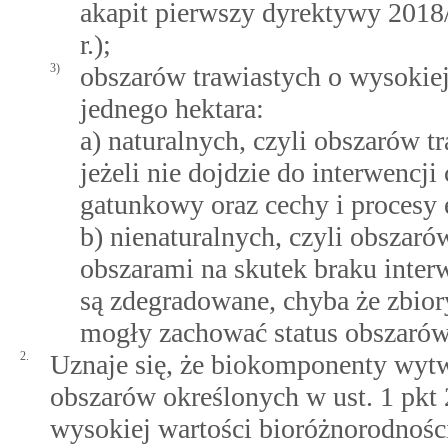
akapit pierwszy dyrektywy 2018
r.);
3)
obszarów trawiastych o wysokie
jednego hektara:
a) naturalnych, czyli obszarów t
jeżeli nie dojdzie do interwencji
gatunkowy oraz cechy i procesy 
b) nienaturalnych, czyli obszaró
obszarami na skutek braku inter
są zdegradowane, chyba że zbior
mogły zachować status obszarów
2.
Uznaje się, że biokomponenty wytw
obszarów określonych w ust. 1 pkt 
wysokiej wartości bioróżnorodnośc