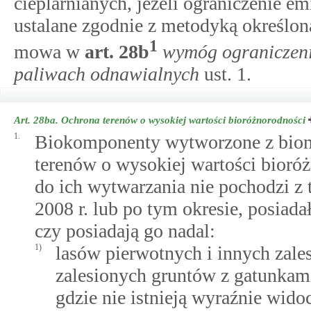
cieplarnianych, jeżeli ograniczenie e
ustalane zgodnie z metodyką określon
1
mowa w
art.
28b
wymóg ograniczeni
paliwach odnawialnych
ust. 1.
Art. 28ba.
Ochrona terenów o wysokiej wartości bioróżnorodności
1.
Biokomponenty wytworzone z bioma
terenów o wysokiej wartości bioró
do ich wytwarzania nie pochodzi z 
2008 r. lub po tym okresie, posiadał
czy posiadają go nadal:
1)
lasów pierwotnych i innych zale
zalesionych gruntów z gatunkam
gdzie nie istnieją wyraźnie wido