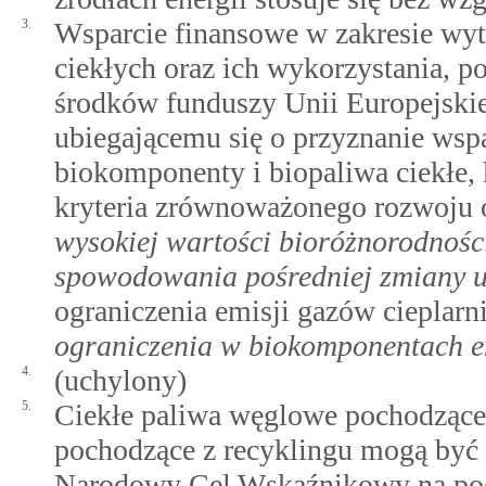
3.
Wsparcie finansowe w zakresie wy
ciekłych oraz ich wykorzystania, 
środków funduszy Unii Europejskie
ubiegającemu się o przyznanie wsp
biokomponenty i biopaliwa ciekłe, 
kryteria zrównoważonego rozwoju
wysokiej wartości bioróżnorodnośc
spowodowania pośredniej zmiany 
ograniczenia emisji gazów cieplar
ograniczenia w biokomponentach e
4.
(uchylony)
5.
Ciekłe paliwa węglowe pochodzące
pochodzące z recyklingu mogą być 
Narodowy Cel Wskaźnikowy na pocz