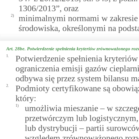
1306/2013”, oraz
2)
minimalnymi normami w zakresie d
środowiska, określonymi na pods
Art. 28be.
Potwierdzenie spełnienia kryteriów zrównoważonego roz
1.
Potwierdzenie spełnienia kryterió
ograniczenia emisji gazów cieplar
odbywa się przez system bilansu m
2.
Podmioty certyfikowane są obowią
który:
1)
umożliwia mieszanie – w szczegó
przetwórczym lub logistycznym, 
lub dystrybucji – partii surowc
względem zrównoważonego rozwo