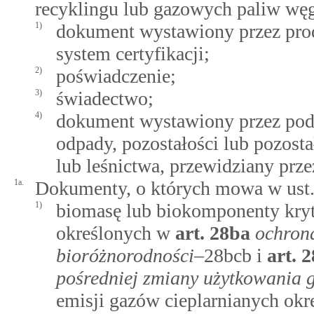
recyklingu lub gazowych paliw wę
1)
dokument wystawiony przez prod
system certyfikacji;
2)
poświadczenie;
3)
świadectwo;
4)
dokument wystawiony przez podm
odpady, pozostałości lub pozosta
lub leśnictwa, przewidziany prze
1a.
Dokumenty, o których mowa w ust. 1
1)
biomasę lub biokomponenty kry
określonych w
art.
28ba
ochrona
bioróżnorodności
–28bcb i
art.
2
pośredniej zmiany użytkowania 
emisji gazów cieplarnianych ok