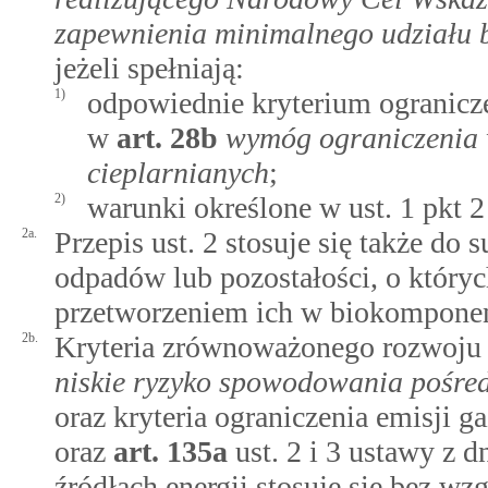
zapewnienia minimalnego udziału 
jeżeli spełniają:
1)
odpowiednie kryterium ogranicze
w
art.
28b
wymóg ograniczenia 
cieplarnianych
;
2)
warunki określone w ust. 1 pkt 2 
2a.
Przepis ust. 2 stosuje się także do
odpadów lub pozostałości, o który
przetworzeniem ich w biokomponen
2b.
Kryteria zrównoważonego rozwoju 
niskie ryzyko spowodowania pośre
oraz kryteria ograniczenia emisji 
oraz
art.
135a
ust. 2 i 3 ustawy z 
źródłach energii stosuje się bez w