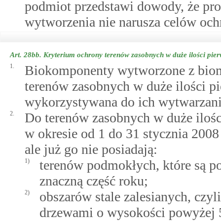
podmiot przedstawi dowody, że pro
wytworzenia nie narusza celów och
Art. 28bb.
Kryterium ochrony terenów zasobnych w duże ilości pier
1.
Biokomponenty wytworzone z bioma
terenów zasobnych w duże ilości pi
wykorzystywana do ich wytwarzania
2.
Do terenów zasobnych w duże ilości 
w okresie od 1 do 31 stycznia 2008 
ale już go nie posiadają:
1)
terenów podmokłych, które są po
znaczną część roku;
2)
obszarów stale zalesianych, czyl
drzewami o wysokości powyżej 5