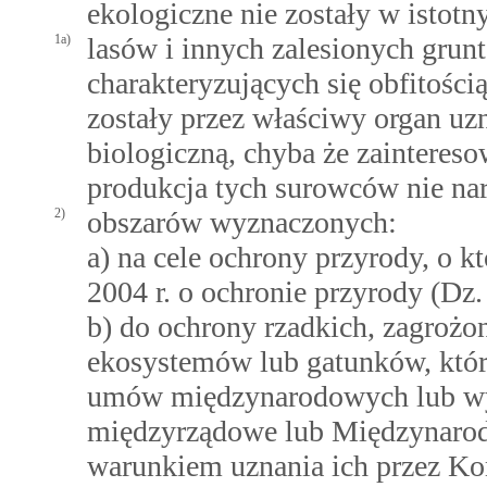
ekologiczne nie zostały w istotn
1a)
lasów i innych zalesionych grun
charakteryzujących się obfitośc
zostały przez właściwy organ u
biologiczną, chyba że zainteres
produkcja tych surowców nie na
2)
obszarów wyznaczonych:
a) na cele ochrony przyrody, o 
2004 r. o ochronie przyrody (Dz.
b) do ochrony rzadkich, zagroż
ekosystemów lub gatunków, które
umów międzynarodowych lub wyk
międzyrządowe lub Międzynarod
warunkiem uznania ich przez Ko