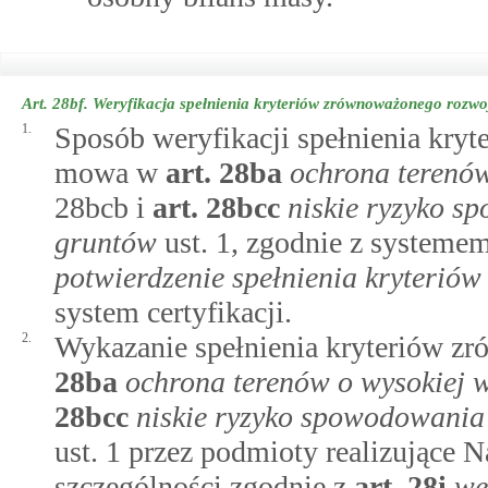
Art. 28bf.
Weryfikacja spełnienia kryteriów zrównoważonego rozwo
1.
Sposób weryfikacji spełnienia kry
mowa w
art.
28ba
ochrona terenów
28bcb i
art.
28bcc
niskie ryzyko s
gruntów
ust. 1, zgodnie z system
potwierdzenie spełnienia kryteri
system certyfikacji.
2.
Wykazanie spełnienia kryteriów 
28ba
ochrona terenów o wysokiej 
28bcc
niskie ryzyko spowodowania
ust. 1 przez podmioty realizując
szczególności zgodnie z
art.
28i
we