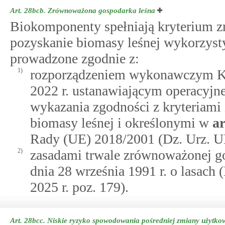
Art. 28bcb.
Zrównoważona gospodarka leśna
Biokomponenty spełniają kryterium zr
pozyskanie biomasy leśnej wykorzyst
prowadzone zgodnie z:
1)
rozporządzeniem wykonawczym Ko
2022 r. ustanawiającym operacyj
wykazania zgodności z kryteriam
biomasy leśnej i określonymi w
ar
Rady (UE) 2018/2001 (Dz. Urz. UE 
2)
zasadami trwale zrównoważonej go
dnia 28 września 1991 r. o lasach (
2025 r. poz. 179).
Art. 28bcc.
Niskie ryzyko spowodowania pośredniej zmiany użytko