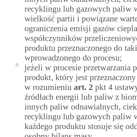
recyklingu lub gazowych paliw 
wielkość partii i powiązane war
ograniczenia emisji gazów ciepl
współczynników przeliczeniowyc
produktu przeznaczonego do tak
wprowadzonego do procesu;
2)
jeżeli w procesie przetwarzania 
produkt, który jest przeznaczo
w rozumieniu
art.
2
pkt 4 ustaw
źródłach energii lub paliw z bi
innych paliw odnawialnych, cie
recyklingu lub gazowych paliw 
każdego produktu stosuje się od
osobny bilans masy.