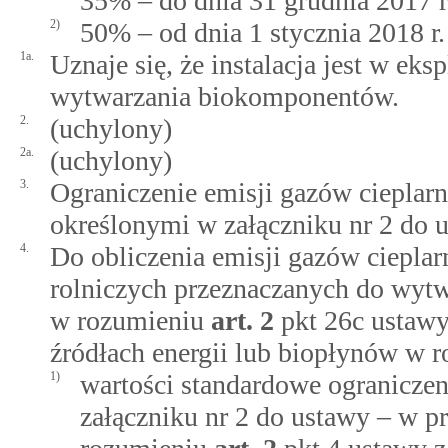
35% – do dnia 31 grudnia 2017 r
2)
50% – od dnia 1 stycznia 2018 r.
1a.
Uznaje się, że instalacja jest w eks
wytwarzania biokomponentów.
2.
(uchylony)
2a.
(uchylony)
3.
Ograniczenie emisji gazów cieplarn
określonymi w załączniku nr 2 do 
4.
Do obliczenia emisji gazów ciepl
rolniczych przeznaczanych do wyt
w rozumieniu
art.
2
pkt 26c ustawy
źródłach energii lub biopłynów w 
1)
wartości standardowe ograniczen
załączniku nr 2 do ustawy – w