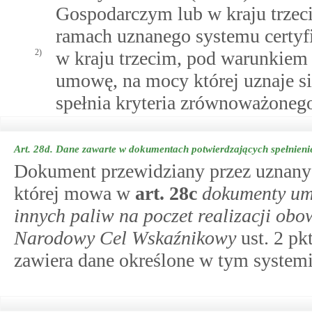
Gospodarczym lub w kraju trzec
ramach uznanego systemu certyfi
2)
w kraju trzecim, pod warunkiem
umowę, na mocy której uznaje s
spełnia kryteria zrównoważoneg
Art. 28d.
Dane zawarte w dokumentach potwierdzających spełnieni
Dokument przewidziany przez uznany 
której mowa w
art.
28c
dokumenty umo
innych paliw na poczet realizacji ob
Narodowy Cel Wskaźnikowy
ust. 2 pk
zawiera dane określone w tym system