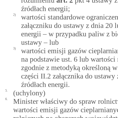
rozumieniu
art.
2
pkt 4 ustawy z
źródłach energii;
2)
wartości standardowe ograniczen
załączniku do ustawy z dnia 20 
energii – w przypadku paliw z 
ustawy – lub
3)
wartości emisji gazów cieplarn
na podstawie ust. 6 lub wartości 
zgodnie z metodyką określoną w c
części II.2 załącznika do ustawy
źródłach energii.
5.
(uchylony)
6.
Minister właściwy do spraw rolnic
wartości emisji gazów cieplarni