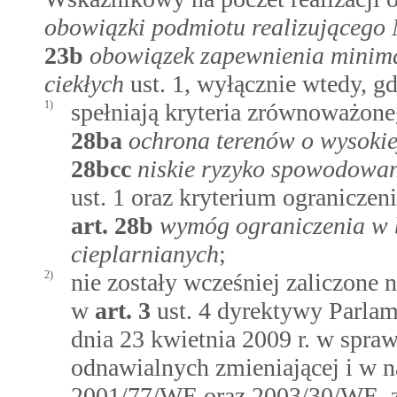
obowiązki podmiotu realizująceg
23b
obowiązek zapewnienia minim
ciekłych
ust. 1, wyłącznie wtedy, g
1)
spełniają kryteria zrównoważon
28ba
ochrona terenów o wysokie
28bcc
niskie ryzyko spowodowan
ust. 1 oraz kryterium ograniczen
art.
28b
wymóg ograniczenia w 
cieplarnianych
;
2)
nie zostały wcześniej zaliczone 
w
art.
3
ust. 4 dyrektywy Parla
dnia 23 kwietnia 2009 r. w spra
odnawialnych zmieniającej i w n
2001/77/WE oraz 2003/30/WE, z