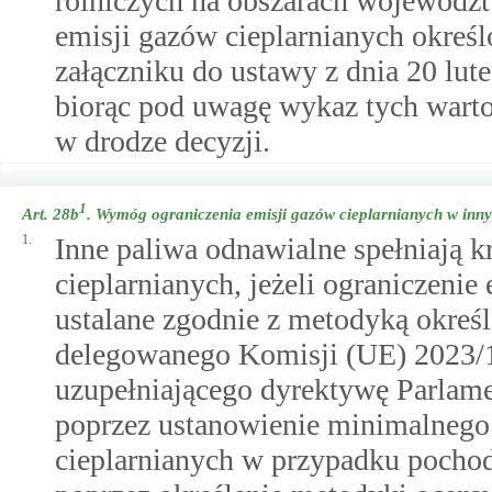
rolniczych na obszarach województ
emisji gazów cieplarnianych okreś
załączniku do ustawy z dnia 20 lute
biorąc pod uwagę wykaz tych warto
w drodze decyzji.
1
Art. 28b
.
Wymóg ograniczenia emisji gazów cieplarnianych w inn
1.
Inne paliwa odnawialne spełniają k
cieplarnianych, jeżeli ograniczeni
ustalane zgodnie z metodyką okreś
delegowanego Komisji (UE) 2023/11
uzupełniającego dyrektywę Parlam
poprzez ustanowienie minimalnego 
cieplarnianych w przypadku pocho