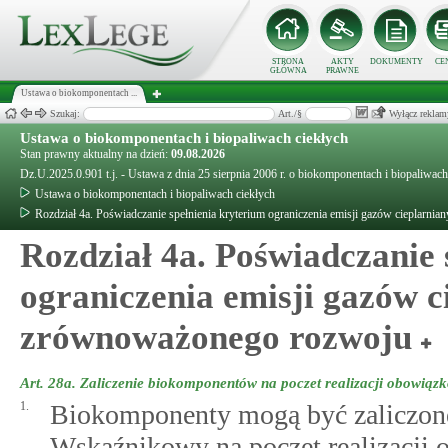
STRONA
AKTY
DOKUMENTY
CE
GŁÓWNA
PRAWNE
Ustawa o biokomponentach ...
Szukaj:
Art./§
Wyłącz reklam
Ustawa o biokomponentach i biopaliwach ciekłych
Stan prawny aktualny na dzień:
09.08.2026
Dz.U.2025.0.901 t.j. - Ustawa z dnia 25 sierpnia 2006 r. o biokomponentach i biopaliwach
Ustawa o biokomponentach i biopaliwach ciekłych
Rozdział 4a. Poświadczanie spełnienia kryterium ograniczenia emisji gazów cieplarni
Rozdział 4a. Poświadczanie 
ograniczenia emisji gazów c
zrównoważonego rozwoju
Art. 28a.
Zaliczenie biokomponentów na poczet realizacji obowiąz
1.
Biokomponenty mogą być zaliczon
Wskaźnikowy na poczet realizacji