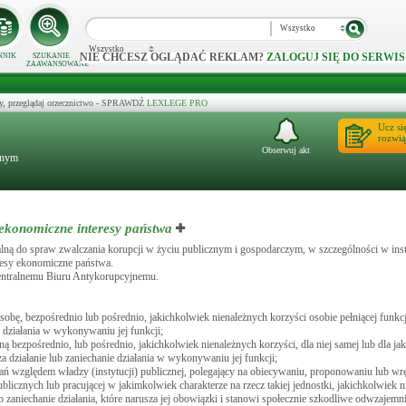
Wszystko
Wszystko
NIE CHCESZ OGLĄDAĆ REKLAM?
ZALOGUJ SIĘ DO SERWIS
NNIK
SZUKANIE
ZAAWANSOWANE
y, przeglądaj orzecznictwo - SPRAWDŹ
LEXLEGE PRO
Ucz si
rozwią
Obserwuj akt
jnym
 ekonomiczne interesy państwa
alną do spraw zwalczania korupcji w życiu publicznym i gospodarczym, w szczególności w ins
resy ekonomiczne państwa.
Centralnemu Biuru Antykorupcyjnemu.
bę, bezpośrednio lub pośrednio, jakichkolwiek nienależnych korzyści osobie pełniącej funkcję
e działania w wykonywaniu jej funkcji;
ą bezpośrednio, lub pośrednio, jakichkolwiek nienależnych korzyści, dla niej samej lub dla jak
a działanie lub zaniechanie działania w wykonywaniu jej funkcji;
zań względem władzy (instytucji) publicznej, polegający na obiecywaniu, proponowaniu lub wr
ublicznych lub pracującej w jakimkolwiek charakterze na rzecz takiej jednostki, jakichkolwiek 
ub zaniechanie działania, które narusza jej obowiązki i stanowi społecznie szkodliwe odwzajemni