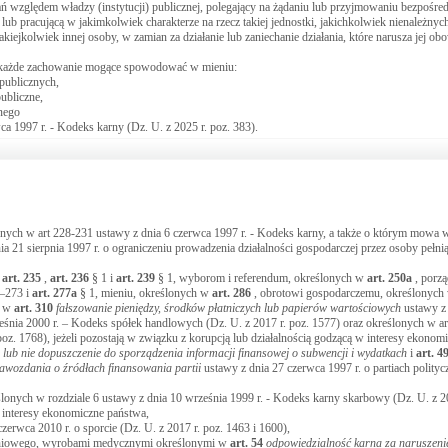
ań względem władzy (instytucji) publicznej, polegający na żądaniu lub przyjmowaniu bezpośre
lub pracującą w jakimkolwiek charakterze na rzecz takiej jednostki, jakichkolwiek nienależnyc
akiejkolwiek innej osoby, w zamian za działanie lub zaniechanie działania, które narusza jej ob
st każde zachowanie mogące spowodować w mieniu:
publicznych,
ubliczne,
lnego
ca 1997 r. - Kodeks karny (Dz. U. z 2025 r. poz. 383).
ślonych w art 228-231 ustawy z dnia 6 czerwca 1997 r. - Kodeks karny, a także o którym mowa
a 21 sierpnia 1997 r. o ograniczeniu prowadzenia działalności gospodarczej przez osoby pełni
,
art.
235
,
art.
236
§ 1 i
art.
239
§ 1, wyborom i referendum, określonych w
art.
250a
, porz
0–273 i
art.
277a
§ 1, mieniu, określonych w
art.
286
, obrotowi gospodarczemu, określonych
h w
art.
310
fałszowanie pieniędzy, środków płatniczych lub papierów wartościowych
ustawy z 
eśnia 2000 r. – Kodeks spółek handlowych (Dz. U. z 2017 r. poz. 1577) oraz określonych w a
poz. 1768), jeżeli pozostają w związku z korupcją lub działalnością godzącą w interesy ekonom
 lub nie dopuszczenie do sporządzenia informacji finansowej o subwencji i wydatkach
i
art.
49
awozdania o źródłach finansowania partii
ustawy z dnia 27 czerwca 1997 r. o partiach polityc
lonych w rozdziale 6 ustawy z dnia 10 września 1999 r. - Kodeks karny skarbowy (Dz. U. z 20
w interesy ekonomiczne państwa,
zerwca 2010 r. o sporcie (Dz. U. z 2017 r. poz. 1463 i 1600),
ieniowego, wyrobami medycznymi określonymi w
art.
54
odpowiedzialność karna za naruszeni