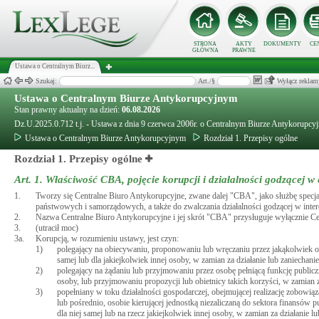
STRONA
AKTY
DOKUMENTY
CE
GŁÓWNA
PRAWNE
Ustawa o Centralnym Biurz...
Szukaj:
Art./§
Wyłącz reklam
Ustawa o Centralnym Biurze Antykorupcyjnym
Stan prawny aktualny na dzień:
06.08.2026
Dz.U.2025.0.712 t.j. - Ustawa z dnia 9 czerwca 2006r. o Centralnym Biurze Antykorupcy
Ustawa o Centralnym Biurze Antykorupcyjnym
Rozdział 1. Przepisy ogólne
Rozdział 1. Przepisy ogólne
Art. 1.
Właściwość CBA, pojęcie korupcji i działalności godzącej w
1.
Tworzy się Centralne Biuro Antykorupcyjne, zwane dalej "CBA", jako służbę specj
państwowych i samorządowych, a także do zwalczania działalności godzącej w inte
2.
Nazwa Centralne Biuro Antykorupcyjne i jej skrót "CBA" przysługuje wyłącznie 
3.
(utracił moc)
3a.
Korupcją, w rozumieniu ustawy, jest czyn:
1)
polegający na obiecywaniu, proponowaniu lub wręczaniu przez jakąkolwiek oso
samej lub dla jakiejkolwiek innej osoby, w zamian za działanie lub zaniechani
2)
polegający na żądaniu lub przyjmowaniu przez osobę pełniącą funkcję publiczn
osoby, lub przyjmowaniu propozycji lub obietnicy takich korzyści, w zamian z
3)
popełniany w toku działalności gospodarczej, obejmującej realizację zobowią
lub pośrednio, osobie kierującej jednostką niezaliczaną do sektora finansów p
dla niej samej lub na rzecz jakiejkolwiek innej osoby, w zamian za działanie l