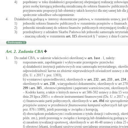
4)
popełniany w toku działalności gospodarczej obejmującej realizację zobowiąz
przez osobę kierującą jednostką niezaliczaną do sektora finansów publicznych 
przyjmowaniu propozycji lub obietnicy takich korzyści dla niej samej lub dla j
społecznie szkodliwe odwzajemnienie.
4.
Działalnością godzącą w interesy ekonomiczne państwa, w rozumieniu ustawy, je
1)
jednostki sektora finansów publicznych w rozumieniu przepisów o finansach 
2)
jednostki niezaliczanej do sektora finansów publicznych otrzymującej środki p
3)
przedsiębiorcy z udziałem Skarbu Państwa lub jednostki samorządu terytoria
- znaczną szkodę w rozumieniu
art.
115
słowniczek
§ 7 ustawy z dnia 6 czerw
Porównania: 1
Art. 2.
Zadania CBA
1.
Do zadań CBA, w zakresie właściwości określonej w
art.
1ust
. 1, należy:
1)
rozpoznawanie, zapobieganie i wykrywanie przestępstw przeciwko:
a) działalności instytucji państwowych oraz samorządu terytorialnego, okre
odpowiedzialność karna za złożenie nieprawdziwych oświadczeń
ustawy z dni
(Dz. U. z 2017 r. poz. 1393),
b) wymiarowi sprawiedliwości, określonych w
art.
232
,
art.
233
,
art.
234
określonych w
art.
258
, wiarygodności dokumentów, określonych w art 27
299
i
art.
305
, obrotowi pieniędzmi i papierami wartościowymi, określonyc
– Kodeks karny, a także o których mowa w art 586-592 ustawy z dnia 15 wrz
dnia 29 lipca 2005 r. o obrocie instrumentami finansowymi (Dz. U. z 2017 r. 
c) finansowaniu partii politycznych, określonych w
art.
49d
nie sporządzenie
przepisów ustawy w przedmiocie finansowania kampanii wyborczych lub spr
poz. 876 i 1089), jeżeli pozostają w związku z korupcją,
d) obowiązkom podatkowym i rozliczeniom z tytułu dotacji i subwencji, okreś
późn. zm.), jeżeli pozostają w związku z korupcją lub działalnością godzącą 
e) zasadom rywalizacji sportowej, określonych w art 46-48 ustawy z dnia 25 c
f) obrotowi lekami, środkami spożywczymi specjalnego przeznaczenia żyw