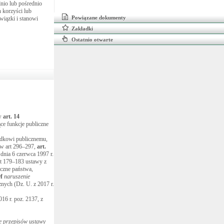
dnio lub pośrednio
h korzyści lub
Powiązane dokumenty
owiązki i stanowi
Zakładki
Ostatnio otwarte
 w
art.
14
ące funkcje publiczne
ądkowi publicznemu,
 w art 296–297,
art.
dnia 6 czerwca 1997 r.
rt 179–183 ustawy z
iczne państwa,
f
naruszenie
znych (Dz. U. z 2017 r.
16 r. poz. 2137, z
e przepisów ustawy