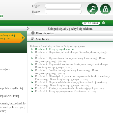
Login:
Hasło:
U!
06.08.2026
Zaloguj się, aby pozbyć się reklam.
Historia zmian
ę efektywniej
zując test
Spis Treści
Ustawa o Centralnym Biurze Antykorupcyjnym
Rozdział 1. Przepisy ogólne
(1 - 4)
Rozdział 2. Organizacja Centralnego Biura Antykorupcyjnego
(5 - 12)
Rozdział 3. Uprawnienia funkcjonariuszy Centralnego Biura
Antykorupcyjnego
(13 - 30a)
Rozdział 4. Czynności kontrolne funkcjonariuszy Centralnego
Biura Antykorupcyjnego
(31 - 47)
tytucjach
Rozdział 5. Służba funkcjonariuszy Centralnego Biura
Antykorupcyjnego
(48 - 70)
Rozdział 6. Obowiązki i prawa oraz uposażenie funkcjonariuszy
Centralnego Biura Antykorupcyjnego
(71 - 105)
Rozdział 7. Odpowiedzialność dyscyplinarna funkcjonariuszy
Centralnego Biura Antykorupcyjnego
(106 - 140)
 publiczną dla niej
Rozdział 8. Zmiany w przepisach obowiązujących
(141 - 210)
Rozdział 9. Przepisy przejściowe i końcowe
(211 - 216)
iejkolwiek innej
ęczaniu, bezpośrednio
nienależnych korzyści,
enie;