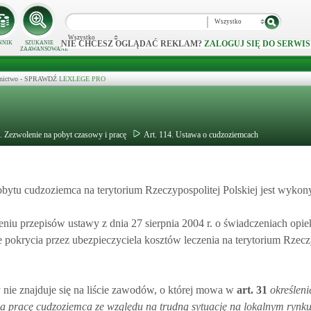
Wszystko
Wszystko
NIE CHCESZ OGLĄDAĆ REKLAM?
ZALOGUJ SIĘ DO SERWIS
NNIK
SZUKANIE
ZAAWANSOWANE
ecznictwo - SPRAWDŹ
LEXLEGE PRO
. Zezwolenie na pobyt czasowy i pracę
Art. 114. Ustawa o cudzoziemcach
obytu cudzoziemca na terytorium Rzeczypospolitej Polskiej jest wyko
iu przepisów ustawy z dnia 27 sierpnia 2004 r. o świadczeniach opie
pokrycia przez ubezpieczyciela kosztów leczenia na terytorium Rzecz
nie znajduje się na liście zawodów, o której mowa w
art.
31
określeni
a pracę cudzoziemca ze względu na trudną sytuację na lokalnym rynk