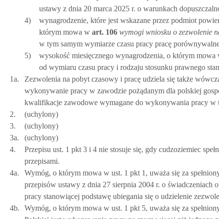
ustawy z dnia 20 marca 2025 r. o warunkach dopuszczalno
4)
wynagrodzenie, które jest wskazane przez podmiot powie
którym mowa w
art.
106
wymogi wniosku o zezwolenie n
w tym samym wymiarze czasu pracy pracę porównywalne
5)
wysokość miesięcznego wynagrodzenia, o którym mowa w p
od wymiaru czasu pracy i rodzaju stosunku prawnego st
1a.
Zezwolenia na pobyt czasowy i pracę udziela się także wówcza
wykonywanie pracy w zawodzie pożądanym dla polskiej gospod
kwalifikacje zawodowe wymagane do wykonywania pracy w tym 
2.
(uchylony)
3.
(uchylony)
3a.
(uchylony)
4.
Przepisu ust. 1 pkt 3 i 4 nie stosuje się, gdy cudzoziemiec s
przepisami.
4a.
Wymóg, o którym mowa w ust. 1 pkt 1, uważa się za spełniony
przepisów ustawy z dnia 27 sierpnia 2004 r. o świadczeniac
pracy stanowiącej podstawę ubiegania się o udzielenie zezwol
4b.
Wymóg, o którym mowa w ust. 1 pkt 5, uważa się za spełnion