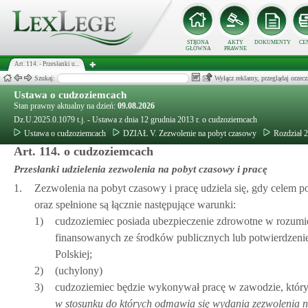
STRONA
AKTY
DOKUMENTY
CE
GŁÓWNA
PRAWNE
Art. 114. - Przesłanki u...
Szukaj:
Wyłącz reklamy, przeglądaj orz
Ustawa o cudzoziemcach
Stan prawny aktualny na dzień:
09.08.2026
Dz.U.2025.0.1079 t.j. - Ustawa z dnia 12 grudnia 2013 r. o cudzoziemcach
Ustawa o cudzoziemcach
DZIAŁ V. Zezwolenie na pobyt czasowy
Rozdział 2
Art. 114. o cudzoziemcach
Przesłanki udzielenia zezwolenia na pobyt czasowy i pracę
1.
Zezwolenia na pobyt czasowy i pracę udziela się, gdy celem p
oraz spełnione są łącznie następujące warunki:
1)
cudzoziemiec posiada ubezpieczenie zdrowotne w rozumien
finansowanych ze środków publicznych lub potwierdzenie 
Polskiej;
2)
(uchylony)
3)
cudzoziemiec będzie wykonywał pracę w zawodzie, który 
w stosunku do których odmawia się wydania zezwolenia n