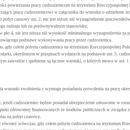
ści powierzania pracy cudzoziemcom na terytorium Rzeczypospolitej P
rzający pracę cudzoziemcowi w załączniku do wniosku o udzielenie ze
a pobyt czasowy
ust. 2, nie jest niższe niż wynagrodzenie pracownik
go rodzaju lub na porównywalnym stanowisku;
kt 4, nie jest niższa niż wysokość minimalnego wynagrodzenia za pr
anowiącego podstawę wykonywania pracy przez cudzoziemca.
s, gdy celem pobytu cudzoziemca na terytorium Rzeczypospolitej Polsk
arki, określonym w przepisach wydanych na podstawie ust. 5, cudzo
zawodzie i spełnione są łącznie warunki, o których mowa w ust. 1 pk
pełnia warunki zwolnienia z wymogu posiadania zezwolenia na pracę okr
, jeżeli cudzoziemiec będzie posiadał ubezpieczenie zdrowotne w roz
h opieki zdrowotnej finansowanych ze środków publicznych w związk
enia na pobyt czasowy.
y również wówczas, gdy celem pobytu cudzoziemca na terytorium Rzec