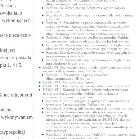
badań naukowych. Mobilność krótkoterminowa i
długoterminowa naukowca
olskiej;
(151 - 157)
Rozdział 7a. Zezwolenie na pobyt czasowy dla stażysty
zwolenia, o
(157a - 157f)
Rozdział 7b. Zezwolenie na pobyt czasowy dla wolontariusza
ów wykonujących
(157g - 157l)
Rozdział 8. Zezwolenie na pobyt czasowy dla członków
rodzin obywateli Rzeczypospolitej Polskiej oraz członków
rodzin cudzoziemców. Mobilność krótkoterminowa i
długoterminowa członków rodzin naukowców
acę niezależnie
(158 - 169c)
Rozdział 9. Pobyt na terytorium Rzeczypospolitej Polskiej
cudzoziemców będących ofiarami handlu ludźmi
(170 - 180)
Rozdział 10. Zezwolenie na pobyt czasowy ze względu na
okoliczności wymagające krótkotrwałego pobytu
iej jest
(181 - 185)
Rozdział 10a. Zezwolenie na pobyt czasowy ze względu na
pracę sezonową
ziemiec posiada
(185a - 185c)
Rozdział 11. Zezwolenie na pobyt czasowy ze względu na
inne okoliczności
t 1, 4 i 5.
(186 - 210)
DZIAŁ VI. Zezwolenie na pobyt stały i zezwolenie na pobyt
rezydenta długoterminowego UE
(195 - 225)
Rozdział 2. Zezwolenie na pobyt rezydenta
długoterminowego UE
(211 - 287)
DZIAŁ VIA. Moduł Obsługi Spraw
DZIAŁ VII. Dokumenty wydawane cudzoziemcom
(226 - 287)
DZIAŁ VIII. Kontrola legalności pobytu cudzoziemców na
terytorium Rzeczypospolitej Polskiej i zobowiązanie
eślone odrębnymi
cudzoziemca do powrotu
(288 - 393b)
Rozdział 1. Kontrola legalności pobytu cudzoziemców na
terytorium Rzeczypospolitej Polskiej
(288 - 298)
Rozdział 2. Zobowiązanie cudzoziemca do powrotu
umieniu
(299 - 347)
Rozdział 2a. Umieszczanie, aktualizacja i usuwanie w
Systemie Informacyjnym Schengen do celów, o których
u z wykonywaniem
mowa w art 3 ust. 1 rozporządzenia nr 2018/1860, danych
cudzoziemców, którym zostały wydane decyzje o
zobowiązaniu cudzoziemca do powrotu, oraz konsultacje w
tych sprawach
zypospolitej
Rozdział 3. Zgoda na pobyt ze względów humanitarnych oraz
zgoda na pobyt tolerowany
(348 - 359)