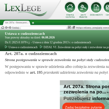
STRONA
AKTY
DOKUMENTY
CE
GŁÓWNA
PRAWNE
Art. 207a. - Strona post...
Szukaj:
Wyłącz reklamy, przeglądaj orz
Ustawa o cudzoziemcach
Stan prawny aktualny na dzień:
06.08.2026
Dz.U.2025.0.1079 t.j. - Ustawa z dnia 12 grudnia 2013 r. o cudzoziemcach
Ustawa o cudzoziemcach
DZIAŁ VI. Zezwolenie na pobyt stały i zezwolenie na 
Art. 207a. o cudzoziemcach
Strona postępowania w sprawie zezwolenia na pobyt stały cudzozi
W postępowaniu w sprawie udzielenia albo cofnięcia zezwolenia na
odpowiednio w
art.
195
przesłanki udzielenia zezwolenia na pobyt 
Art. 207a. Strona p
zezwolenia na po... 
Potrzebujesz
informa
Zadaj bezpłatne pytanie