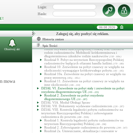
Polskiej
(140 - 141)
Rozdział 5. Zezwolenie na pobyt czasowy w celu prowadzenia
Login:
działalności gospodarczej
(142 - 143a)
Rozdział 6. Zezwolenie na pobyt czasowy w celu kształcenia
Hasło:
się na studiach. Mobilność studenta
(144 - 150)
U!
Rozdział 7. Zezwolenie na pobyt czasowy w celu prowadzenia
badań naukowych. Mobilność krótkoterminowa i
06.08.2026
długoterminowa naukowca
(151 - 157)
Rozdział 7a. Zezwolenie na pobyt czasowy dla stażysty
Zaloguj się, aby pozbyć się reklam.
(157a - 157f)
Rozdział 7b. Zezwolenie na pobyt czasowy dla wolontariusza
Historia zmian
(157g - 157l)
Rozdział 8. Zezwolenie na pobyt czasowy dla członków
Spis Treści
rodzin obywateli Rzeczypospolitej Polskiej oraz członków
Obserwuj akt
rodzin cudzoziemców. Mobilność krótkoterminowa i
długoterminowa członków rodzin naukowców
(158 - 169c)
Rozdział 9. Pobyt na terytorium Rzeczypospolitej Polskiej
cudzoziemców będących ofiarami handlu ludźmi
(170 - 180)
Rozdział 10. Zezwolenie na pobyt czasowy ze względu na
okoliczności wymagające krótkotrwałego pobytu
(181 - 185)
Rozdział 10a. Zezwolenie na pobyt czasowy ze względu na
pracę sezonową
(185a - 185c)
rym mowa
Rozdział 11. Zezwolenie na pobyt czasowy ze względu na
inne okoliczności
(186 - 210)
DZIAŁ VI. Zezwolenie na pobyt stały i zezwolenie na pobyt
rezydenta długoterminowego UE
(195 - 225)
Rozdział 2. Zezwolenie na pobyt rezydenta
długoterminowego UE
(211 - 287)
DZIAŁ VIA. Moduł Obsługi Spraw
DZIAŁ VII. Dokumenty wydawane cudzoziemcom
(226 - 287)
DZIAŁ VIII. Kontrola legalności pobytu cudzoziemców na
terytorium Rzeczypospolitej Polskiej i zobowiązanie
cudzoziemca do powrotu
(288 - 393b)
Rozdział 1. Kontrola legalności pobytu cudzoziemców na
terytorium Rzeczypospolitej Polskiej
(288 - 298)
Rozdział 2. Zobowiązanie cudzoziemca do powrotu
(299 - 347)
Rozdział 2a. Umieszczanie, aktualizacja i usuwanie w