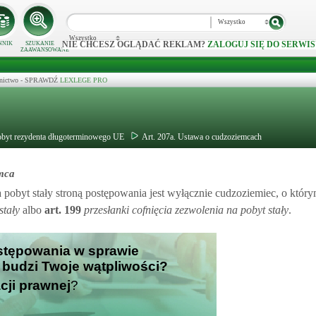
Wszystko
Wszystko
NIE CHCESZ OGLĄDAĆ REKLAM?
ZALOGUJ SIĘ DO SERWIS
NNIK
SZUKANIE
ZAAWANSOWANE
ecznictwo - SPRAWDŹ
LEXLEGE PRO
pobyt rezydenta długoterminowego UE
Art. 207a. Ustawa o cudzoziemcach
emca
 pobyt stały stroną postępowania jest wyłącznie cudzoziemiec, o któ
stały
albo
art.
199
przesłanki cofnięcia zezwolenia na pobyt stały
.
ostępowania w sprawie
- budzi Twoje wątpliwości?
cji prawnej
?