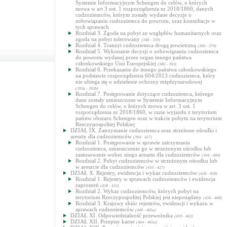
Systemie Informacyjnym Schengen do celów, o których
mowa w art 3 ust. 1 rozporządzenia nr 2018/1860, danych
cudzoziemców, którym zostały wydane decyzje o
zobowiązaniu cudzoziemca do powrotu, oraz konsultacje w
tych sprawach
Rozdział 3. Zgoda na pobyt ze względów humanitarnych oraz
zgoda na pobyt tolerowany
(348 - 359)
Rozdział 4. Tranzyt cudzoziemca drogą powietrzną
(360 - 379)
Rozdział 5. Wykonanie decyzji o zobowiązaniu cudzoziemca
do powrotu wydanej przez organ innego państwa
członkowskiego Unii Europejskiej
(380 - 393)
Rozdział 6. Przekazanie do innego państwa członkowskiego
na podstawie rozporządzenia 604/2013 cudzoziemca, który
nie ubiega się o udzielenie ochrony międzynarodowej
(393a - 393b)
Rozdział 7. Postępowanie dotyczące cudzoziemca, którego
dane zostały umieszczone w Systemie Informacyjnym
Schengen do celów, o których mowa w art. 3 ust. 1
rozporządzenia nr 2018/1860, w razie wyjazdu z terytorium
państw obszaru Schengen oraz w trakcie pobytu na terytorium
Rzeczypospolitej Polskiej
DZIAŁ IX. Zatrzymanie cudzoziemca oraz strzeżone ośrodki i
areszty dla cudzoziemców
(394 - 427)
Rozdział 1. Postępowanie w sprawie zatrzymania
cudzoziemca, umieszczenie go w strzeżonym ośrodku lub
zastosowanie wobec niego aresztu dla cudzoziemców
(394 - 409)
Rozdział 2. Pobyt cudzoziemców w strzeżonym ośrodku lub
w areszcie dla cudzoziemców
(410 - 427)
DZIAŁ X. Rejestry, ewidencja i wykaz cudzoziemców
(428 - 458)
Rozdział 1. Rejestry w sprawach cudzoziemców i ewidencja
zaproszeń
(428 - 433)
Rozdział 2. Wykaz cudzoziemców, których pobyt na
terytorium Rzeczypospolitej Polskiej jest niepożądany
(434 - 448)
Rozdział 3. Krajowy zbiór rejestrów, ewidencji i wykazu w
sprawach cudzoziemców
(449 - 465a)
DZIAŁ XI. Odpowiedzialność przewoźnika
(459 - 463)
DZIAŁ XII. Przepisy karne
(464 - 465a)