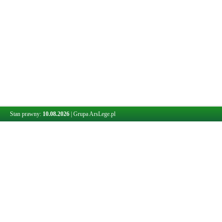
Stan prawny:
10.08.2026
|
Grupa ArsLege.pl