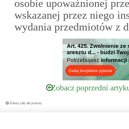
osobie upoważnionej prze
wskazanej przez niego ins
wydania przedmiotów z d
Art. 425. Zwolnienie ze
aresztu d... - budzi Two
Potrzebujesz
informacji
Zadaj bezpłatne pytanie
Zobacz poprzedni artyk
Zobacz cały akt prawny