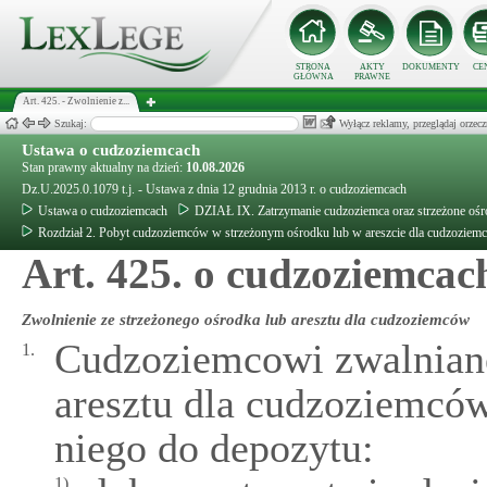
STRONA
AKTY
DOKUMENTY
CE
GŁÓWNA
PRAWNE
Art. 425. - Zwolnienie z...
Szukaj:
Wyłącz reklamy, przeglądaj orz
Ustawa o cudzoziemcach
Stan prawny aktualny na dzień:
10.08.2026
Dz.U.2025.0.1079 t.j. - Ustawa z dnia 12 grudnia 2013 r. o cudzoziemcach
Ustawa o cudzoziemcach
DZIAŁ IX. Zatrzymanie cudzoziemca oraz strzeżone ośro
Rozdział 2. Pobyt cudzoziemców w strzeżonym ośrodku lub w areszcie dla cudzoziem
Art. 425. o cudzoziemcac
Zwolnienie ze strzeżonego ośrodka lub aresztu dla cudzoziemców
Cudzoziemcowi zwalniane
1.
aresztu dla cudzoziemców
niego do depozytu:
1)