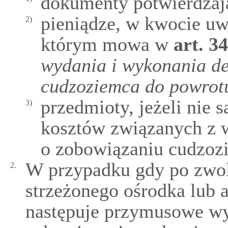
dokumenty potwierdzaj
pieniądze, w kwocie uwz
2)
którym mowa w
art.
34
wydania i wykonania de
cudzoziemca do powrot
przedmioty, jeżeli nie 
3)
kosztów związanych z 
o zobowiązaniu cudzoz
W przypadku gdy po zwol
2.
strzeżonego ośrodka lub 
następuje przymusowe wy