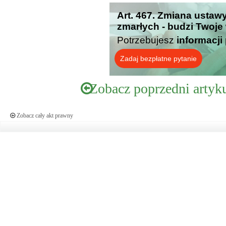
Art. 467. Zmiana ustaw
zmarłych - budzi Twoje
Potrzebujesz
informacji
Zadaj bezpłatne pytanie
Zobacz poprzedni artyk
Zobacz cały akt prawny