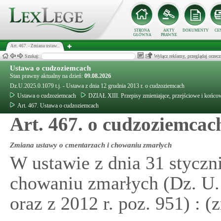
STRONA
AKTY
DOKUMENTY
CE
GŁÓWNA
PRAWNE
Art. 467. - Zmiana ustaw...
Szukaj:
Wyłącz reklamy, przeglądaj orz
Ustawa o cudzoziemcach
Stan prawny aktualny na dzień:
09.08.2026
Dz.U.2025.0.1079 t.j. - Ustawa z dnia 12 grudnia 2013 r. o cudzoziemcach
Ustawa o cudzoziemcach
DZIAŁ XIII. Przepisy zmieniające, przejściowe i końco
Art. 467. Ustawa o cudzoziemcach
Art. 467. o cudzoziemcac
Zmiana ustawy o cmentarzach i chowaniu zmarłych
W ustawie z dnia 31 styczni
chowaniu zmarłych (Dz. U. 
oraz z 2012 r. poz. 951) : 