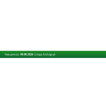
Stan prawny:
09.08.2026
|
Grupa ArsLege.pl